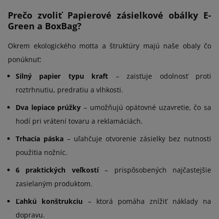
Prečo zvoliť Papierové zásielkové obálky E-
Green a BoxBag?
Okrem ekologického motta a štruktúry majú naše obaly čo
ponúknuť:
Silný papier typu kraft
– zaisťuje odolnosť proti
roztrhnutiu, predratiu a vlhkosti.
Dva lepiace prúžky
– umožňujú opätovné uzavretie, čo sa
hodí pri vrátení tovaru a reklamáciách.
Trhacia páska
– uľahčuje otvorenie zásielky bez nutnosti
použitia nožníc.
6 praktických veľkostí
– prispôsobených najčastejšie
zasielaným produktom.
Ľahkú konštrukciu
– ktorá pomáha znížiť náklady na
dopravu.