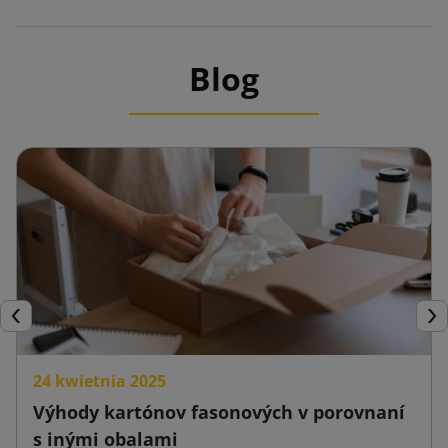
Blog
Späť
Ďal
24 kwietnia 2025
Výhody kartónov fasonových v porovnaní
s inými obalami