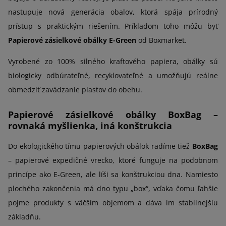
nastupuje nová generácia obalov, ktorá spája prírodný
prístup s praktickým riešením. Príkladom toho môžu byť
Papierové zásielkové obálky E-Green
od Boxmarket.
Vyrobené zo 100% silného kraftového papiera, obálky sú
biologicky odbúrateľné, recyklovateľné a umožňujú reálne
obmedziť zavádzanie plastov do obehu.
Papierové zásielkové obálky BoxBag –
rovnaká myšlienka, iná konštrukcia
Do ekologického tímu papierových obálok radíme tiež
BoxBag
– papierové expedičné vrecko, ktoré funguje na podobnom
princípe ako E-Green, ale líši sa konštrukciou dna. Namiesto
plochého zakončenia má dno typu „box“, vďaka čomu ľahšie
pojme produkty s väčším objemom a dáva im stabilnejšiu
základňu.