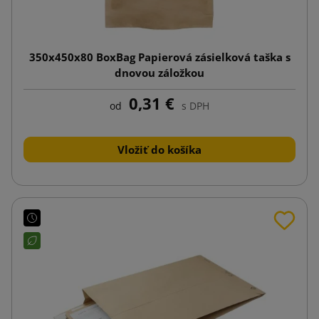
350x450x80 BoxBag Papierová zásielková taška s
dnovou záložkou
0,31 €
od
s DPH
Vložiť do košíka