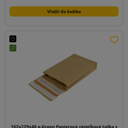
Vložiť do košíka
162x229x40 e-Green Papierová zásielková taška s