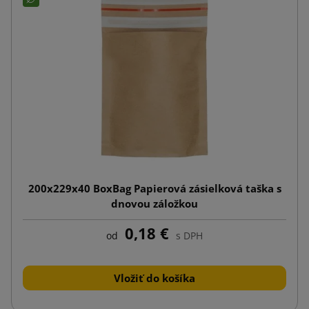
200x229x40 BoxBag Papierová zásielková taška s
dnovou záložkou
0,18 €
od
s DPH
Vložiť do košíka