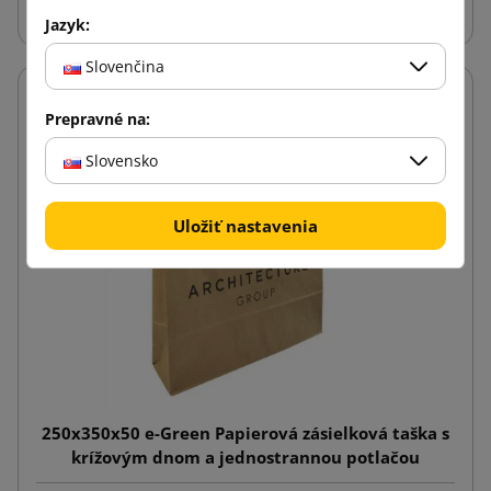
Jazyk:
Slovenčina
Prepravné na:
Slovensko
Uložiť nastavenia
250x350x50 e-Green Papierová zásielková taška s
krížovým dnom a jednostrannou potlačou