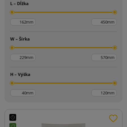
L – Dĺžka
mm
mm
W – Šírka
mm
mm
H – Výška
mm
mm