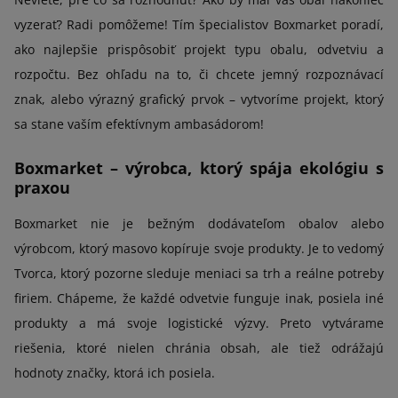
vyzerať? Radi pomôžeme! Tím špecialistov Boxmarket poradí,
ako najlepšie prispôsobiť projekt typu obalu, odvetviu a
rozpočtu. Bez ohľadu na to, či chcete jemný rozpoznávací
znak, alebo výrazný grafický prvok – vytvoríme projekt, ktorý
sa stane vaším efektívnym ambasádorom!
Boxmarket – výrobca, ktorý spája ekológiu s
praxou
Boxmarket nie je bežným dodávateľom obalov alebo
výrobcom, ktorý masovo kopíruje svoje produkty. Je to vedomý
Tvorca, ktorý pozorne sleduje meniaci sa trh a reálne potreby
firiem. Chápeme, že každé odvetvie funguje inak, posiela iné
produkty a má svoje logistické výzvy. Preto vytvárame
riešenia, ktoré nielen chránia obsah, ale tiež odrážajú
hodnoty značky, ktorá ich posiela.