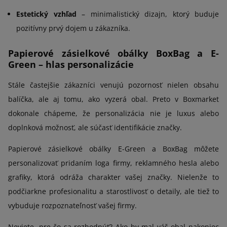
Estetický vzhľad
– minimalistický dizajn, ktorý buduje
pozitívny prvý dojem u zákazníka.
Papierové zásielkové obálky BoxBag a E-
Green – hlas personalizácie
Stále častejšie zákazníci venujú pozornosť nielen obsahu
balíčka, ale aj tomu, ako vyzerá obal. Preto v Boxmarket
dokonale chápeme, že personalizácia nie je luxus alebo
doplnková možnosť, ale súčasť identifikácie značky.
Papierové zásielkové obálky E-Green a BoxBag môžete
personalizovať pridaním loga firmy, reklamného hesla alebo
grafiky, ktorá odráža charakter vašej značky. Nielenže to
podčiarkne profesionalitu a starostlivosť o detaily, ale tiež to
vybuduje rozpoznateľnosť vašej firmy.
Neviete, pre čo sa rozhodnúť? Ako by mal váš obal nakoniec