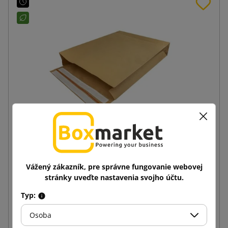
450x570x100 e-Green Papierová zásielková taška s
Vážený zákazník, pre správne fungovanie webovej
krížovým dnom
stránky uveďte nastavenia svojho účtu.
0,90 €
od
s DPH
Typ:
Osoba
Vložiť do košíka