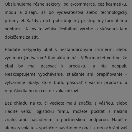
Obsluhujeme rôzne sektory: od e-commerce, cez kozmetiku,
módu a dizajn, až po vydavateľstvá alebo technologický
priemysel. Každý z nich potrebuje iný prístup, iný formát, inú
odolnosť. A my to vďaka flexibilnej výrobe a skúsenostiam
dokážeme zaistiť.
Hľadáte netypický obal s neštandardnými rozmermi alebo
výnimočným tvarom? Kontaktujte nás. V Boxmarket veríme, že
obal by mal pasovať k produktu, a nie naopak.
Neakceptujeme vypchávanie, stláčanie ani preplňovanie –
vytvárame obaly, ktoré budú pasovať k vášmu produktu a
nepoškodia ho na ceste k zákazníkovi.
Bez ohľadu na to, či vediete malú značku s vášňou, alebo
riadite veľkú logistickú firmu, môžete počítať s našimi
znalosťami, nasadením a partnerskou podporou. Napíšte
alebo zavolajte – spoločne navrhneme obal, ktorý ochráni váš