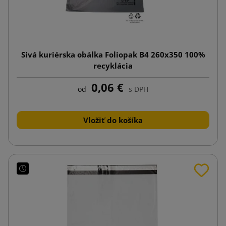
Sivá kuriérska obálka Foliopak B4 260x350 100%
recyklácia
0,06 €
od
s DPH
Vložiť do košíka