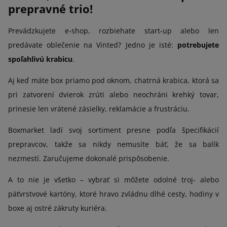
prepravné trio!
Prevádzkujete e-shop, rozbiehate start-up alebo len
predávate oblečenie na Vinted? Jedno je isté:
potrebujete
spoľahlivú krabicu
.
Aj keď máte box priamo pod oknom, chatrná krabica, ktorá sa
pri zatvorení dvierok zrúti alebo neochráni krehký tovar,
prinesie len vrátené zásielky, reklamácie a frustráciu.
Boxmarket ladí svoj sortiment presne podľa špecifikácií
prepravcov, takže sa nikdy nemusíte báť, že sa balík
nezmestí. Zaručujeme dokonalé prispôsobenie.
A to nie je všetko – vybrať si môžete odolné troj- alebo
päťvrstvové kartóny, ktoré hravo zvládnu dlhé cesty, hodiny v
boxe aj ostré zákruty kuriéra.