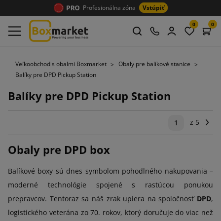
Profesionálna zóna
Vstúpiť
0
0
Veľkoobchod s obalmi Boxmarket
Obaly pre balíkové stanice
Balíky pre DPD Pickup Station
Balíky pre DPD Pickup Station
z 5
Ďal
1
Obaly pre DPD box
Balíkové boxy sú dnes symbolom pohodlného nakupovania –
moderné technológie spojené s rastúcou ponukou
prepravcov. Tentoraz sa náš zrak upiera na spoločnosť
DPD
,
logistického veterána zo 70. rokov, ktorý doručuje do viac než