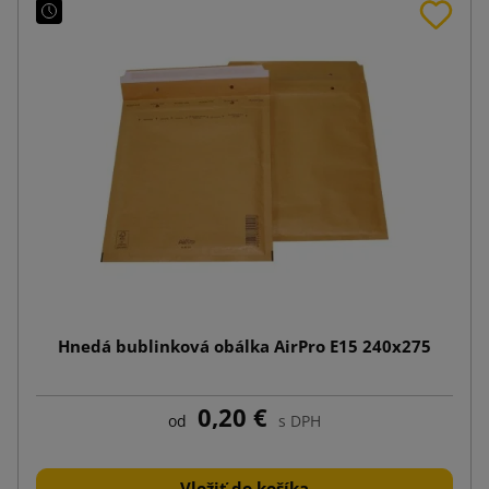
Hnedá bublinková obálka AirPro E15 240x275
0,20 €
od
s DPH
Vložiť do košíka