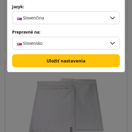
Jazyk:
0,14 €
Slovenčina
od
s DPH
Prepravné na:
Vložiť do košíka
Slovensko
Uložiť nastavenia