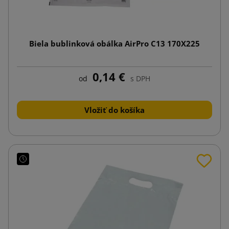
Biela bublinková obálka AirPro C13 170X225
0,14 €
od
s DPH
Vložiť do košíka