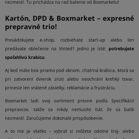
nezmestí. Tu prichádza na rad balenie od Boxmarketu!
Kartón, DPD & Boxmarket – expresné
prepravné trio!
Prevádzkujete e-shop, rozbiehate start-up alebo len
predávate oblečenie na Vinted? Jedno je isté:
potrebujete
spoľahlivú krabicu
.
Aj keď máte box priamo pod oknom, chatrná krabica, ktorá sa
pri zatvorení dvierok zrúti alebo neochráni krehký tovar,
prinesie len vrátené zásielky, reklamácie a frustráciu.
Boxmarket ladí svoj sortiment presne podľa špecifikácií
prepravcov, takže sa nikdy nemusíte báť, že sa balík
nezmestí. Zaručujeme dokonalé prispôsobenie.
A to nie je všetko – vybrať si môžete odolné troj- alebo