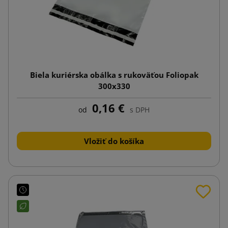
Biela kuriérska obálka s rukoväťou Foliopak
300x330
0,16 €
od
s DPH
Vložiť do košíka