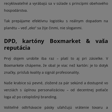
recyklovateľné a vyrábajú sa v súlade s princípmi obehového
hospodárstva.
Tak prepájame efektívnu logistiku s reálnym dopadom na
planétu – veď „eko“ sa žije činmi, nie sloganmi.
DPD, kartóny Boxmarket & vaša
reputácia
Prvý dojem urobíte iba raz – platí to aj pri zásielke. V
Boxmarkete chápeme, že obal je viac než kartón: je to dotyk
značky, prísľub kvality a signál profesionality.
Naše krabice sú pevné, zložené za pár sekúnd a dostupné vo
verziách s úplnou personalizáciou – od decentnej potlače
loga až po celoplošný branding.
Voliteľné odtrhávacie pásky uľahčujú vrátenie tovaru a