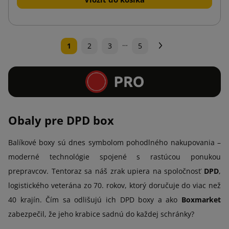
…
Ďalej
1
2
3
5
Obaly pre DPD box
Balíkové boxy sú dnes symbolom pohodlného nakupovania –
moderné technológie spojené s rastúcou ponukou
prepravcov. Tentoraz sa náš zrak upiera na spoločnosť
DPD
,
logistického veterána zo 70. rokov, ktorý doručuje do viac než
40 krajín. Čím sa odlišujú ich DPD boxy a ako
Boxmarket
zabezpečil, že jeho krabice sadnú do každej schránky?