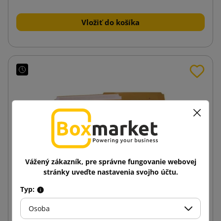
Vložiť do košíka
Vážený zákazník, pre správne fungovanie webovej
stránky uveďte nastavenia svojho účtu.
Typ:
Osoba
Hnedá bublinková obálka AirPro C13 170X225