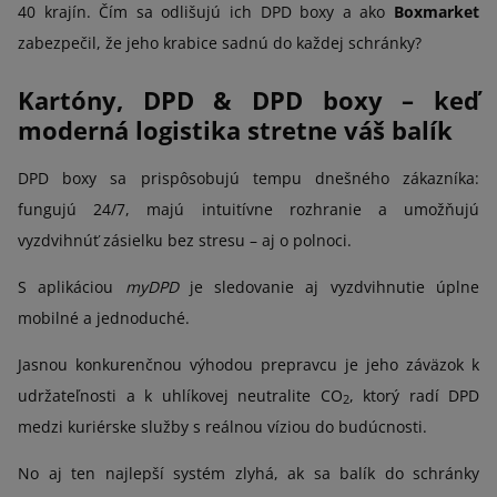
40 krajín. Čím sa odlišujú ich DPD boxy a ako
Boxmarket
zabezpečil, že jeho krabice sadnú do každej schránky?
Kartóny, DPD & DPD boxy – keď
moderná logistika stretne váš balík
DPD boxy sa prispôsobujú tempu dnešného zákazníka:
fungujú 24/7, majú intuitívne rozhranie a umožňujú
vyzdvihnúť zásielku bez stresu – aj o polnoci.
S aplikáciou
myDPD
je sledovanie aj vyzdvihnutie úplne
mobilné a jednoduché.
Jasnou konkurenčnou výhodou prepravcu je jeho záväzok k
udržateľnosti a k uhlíkovej neutralite CO
, ktorý radí DPD
2
medzi kuriérske služby s reálnou víziou do budúcnosti.
No aj ten najlepší systém zlyhá, ak sa balík do schránky