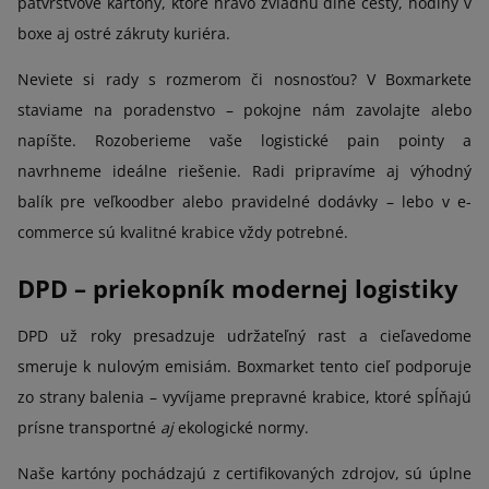
päťvrstvové kartóny, ktoré hravo zvládnu dlhé cesty, hodiny v
boxe aj ostré zákruty kuriéra.
Neviete si rady s rozmerom či nosnosťou? V Boxmarkete
staviame na poradenstvo – pokojne nám zavolajte alebo
napíšte. Rozoberieme vaše logistické pain pointy a
navrhneme ideálne riešenie. Radi pripravíme aj výhodný
balík pre veľkoodber alebo pravidelné dodávky – lebo v e-
commerce sú kvalitné krabice vždy potrebné.
DPD – priekopník modernej logistiky
DPD už roky presadzuje udržateľný rast a cieľavedome
smeruje k nulovým emisiám. Boxmarket tento cieľ podporuje
zo strany balenia – vyvíjame prepravné krabice, ktoré spĺňajú
prísne transportné
aj
ekologické normy.
Naše kartóny pochádzajú z certifikovaných zdrojov, sú úplne