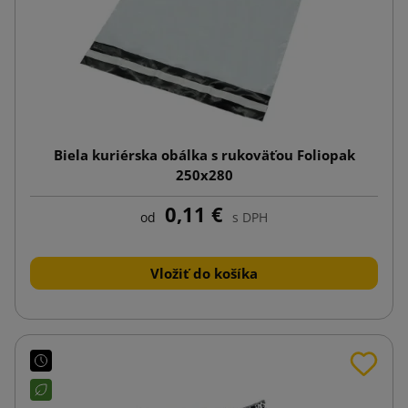
Biela kuriérska obálka s rukoväťou Foliopak
250x280
0,11 €
od
s DPH
Vložiť do košíka