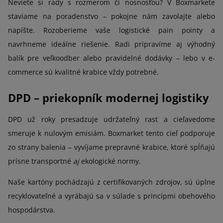
Neviete si rady s rozmerom či nosnosťou? V Boxmarkete
staviame na poradenstvo – pokojne nám zavolajte alebo
napíšte. Rozoberieme vaše logistické pain pointy a
navrhneme ideálne riešenie. Radi pripravíme aj výhodný
balík pre veľkoodber alebo pravidelné dodávky – lebo v e-
commerce sú kvalitné krabice vždy potrebné.
DPD – priekopník modernej logistiky
DPD už roky presadzuje udržateľný rast a cieľavedome
smeruje k nulovým emisiám. Boxmarket tento cieľ podporuje
zo strany balenia – vyvíjame prepravné krabice, ktoré spĺňajú
prísne transportné
aj
ekologické normy.
Naše kartóny pochádzajú z certifikovaných zdrojov, sú úplne
recyklovateľné a vyrábajú sa v súlade s princípmi obehového
hospodárstva.