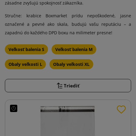
zásadne zvyšujú spokojnosť zákazníka.
Stručne: krabice Boxmarket prídu nepoškodené, jasne
označené a pevné ako skala, budujú vašu reputáciu – a
zapadnú do každého DPD boxu na milimeter presne!
Veľkosť balenia S
Veľkosť balenia M
Obaly veľkosti L
Obaly veľkosti XL
Triediť