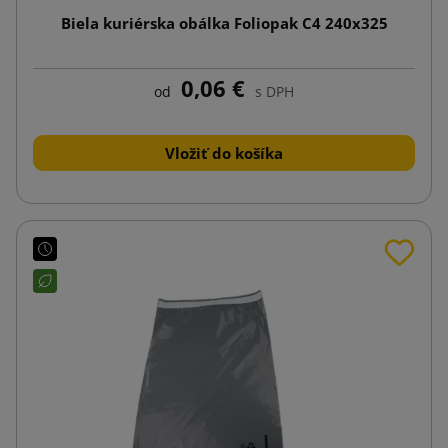
Biela kuriérska obálka Foliopak C4 240x325
0,06 €
od
s DPH
Vložiť do košíka