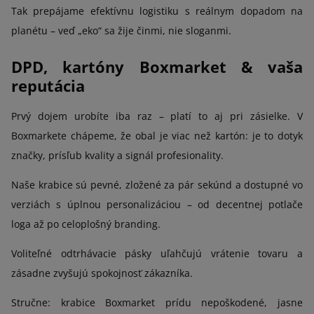
Tak prepájame efektívnu logistiku s reálnym dopadom na
planétu – veď „eko“ sa žije činmi, nie sloganmi.
DPD, kartóny Boxmarket & vaša
reputácia
Prvý dojem urobíte iba raz – platí to aj pri zásielke. V
Boxmarkete chápeme, že obal je viac než kartón: je to dotyk
značky, prísľub kvality a signál profesionality.
Naše krabice sú pevné, zložené za pár sekúnd a dostupné vo
verziách s úplnou personalizáciou – od decentnej potlače
loga až po celoplošný branding.
Voliteľné odtrhávacie pásky uľahčujú vrátenie tovaru a
zásadne zvyšujú spokojnosť zákazníka.
Stručne: krabice Boxmarket prídu nepoškodené, jasne