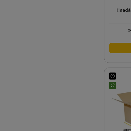
Hnedá 
o