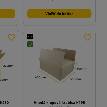
Vložiť do košíka
 K280
Hnedá klopová krabica K195