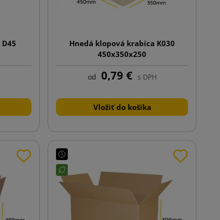
a D45
Hnedá klopová krabica K030
450x350x250
0,79 €
od
s DPH
Vložiť do košíka