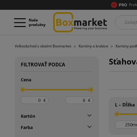
Prof
Naše
produkty
Veľkoobchod s obalmi Boxmarket
Kartóny a krabice
Kartóny podľ
Sťahov
FILTROVAŤ PODĽA
Cena
€
€
L – Dĺžka
Kartón
m
Farba