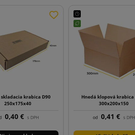
skladacia krabica D90
Hnedá klopová krabica
250x175x40
300x200x150
0,40 €
0,41 €
d
s DPH
od
s DPH