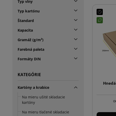
Typ vlny
Typ kartónu
Štandard
Kapacita
Gramáž (g/m²)
Farebná paleta
Formáty DIN
KATEGÓRIE
Hnedá 
Kartóny a krabice
Na mieru ušité skladacie
o
kartóny
Na mieru tlačené skladacie