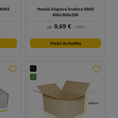
 K065
Hnedá klopová krabica K060
400x300x200
0,69 €
od
s DPH
Vložiť do košíka