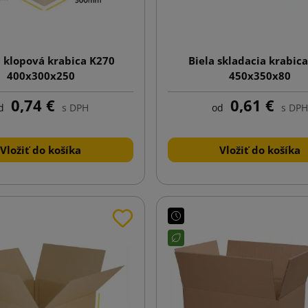
 klopová krabica K270
Biela skladacia krabic
400x300x250
450x350x80
0,74 €
0,61 €
d
s DPH
od
s DPH
Vložiť do košíka
Vložiť do košíka