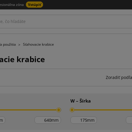
esionálna zóna
Vstúpiť
a použitia
Sťahovacie krabice
acie krabice
Zoradiť podľa
W – Šírka
m
mm
mm