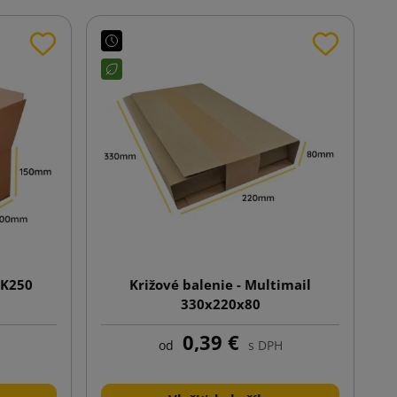
 K250
Križové balenie - Multimail
330x220x80
0,39 €
od
s DPH