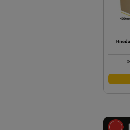
Hnedá
o