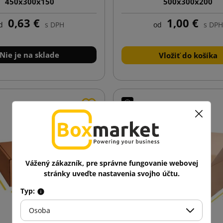
450x300x150
500x300x200
0,63 €
1,00 €
d
s DPH
od
s DPH
Nie je na sklade
Vložiť do košíka
Vážený zákazník, pre správne fungovanie webovej
stránky uveďte nastavenia svojho účtu.
Typ:
Osoba