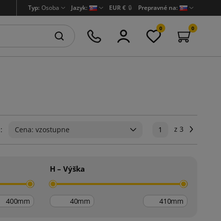
Typ:
Osoba
Jazyk:
EUR €
🔒
Prepravné na:
0
0
z 3
Ďalej
:
Cena: vzostupne
1
H – Výška
mm
mm
mm