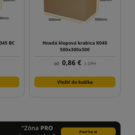
K045 BC
Hnedá klopová krabica K040
500x300x300
0,86 €
od
s DPH
Vložiť do košíka
Ďalej
"Zóna
PRO
Pozrite si