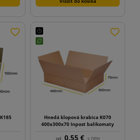
Vložiť do košíka
 K185
Hnedá klopová krabica K070
400x300x70 Inpost balíkomaty
veľkosť A
0,55 €
od
s DPH