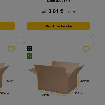
400x300x150
0,61 €
od
s DPH
Vložiť do košíka