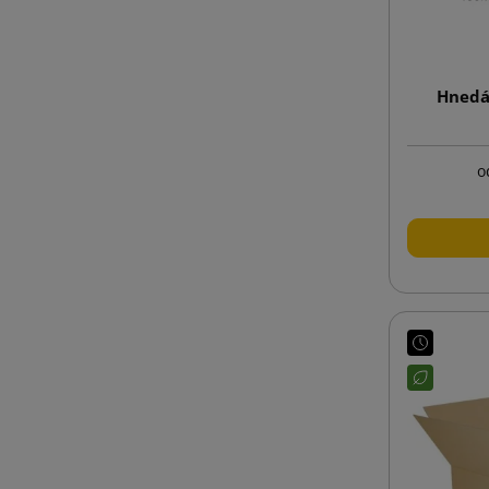
Hnedá
o