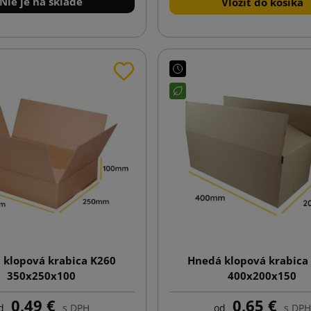
Nie je na sklade
Vložiť do košíka
 klopová krabica K260
Hnedá klopová krabica
350x250x100
400x200x150
0,49 €
0,65 €
d
s DPH
od
s DPH