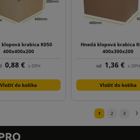
 klopová krabica K050
Hnedá klopová krabica 
400x400x200
400x300x200
0,88 €
1,36 €
d
s DPH
od
s DPH
Vložiť do košíka
Vložiť do košíka
1
2
3