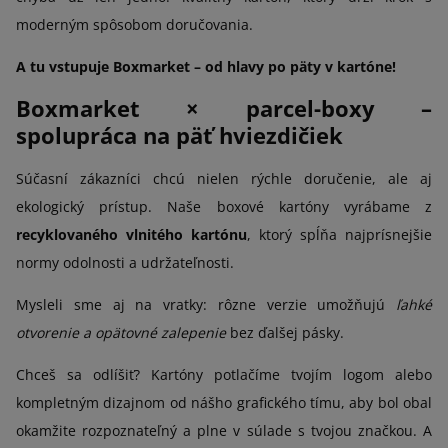
moderným spôsobom doručovania.
A tu vstupuje Boxmarket – od hlavy po päty v kartóne!
Boxmarket × parcel-boxy –
spolupráca na päť hviezdičiek
Súčasní zákazníci chcú nielen rýchle doručenie, ale aj
ekologický prístup. Naše boxové kartóny vyrábame z
recyklovaného vlnitého kartónu
, ktorý spĺňa najprísnejšie
normy odolnosti a udržateľnosti.
Mysleli sme aj na vratky: rôzne verzie umožňujú
ľahké
otvorenie a opätovné zalepenie
bez ďalšej pásky.
Chceš sa odlíšiť? Kartóny potlačíme tvojím logom alebo
kompletným dizajnom od nášho grafického tímu, aby bol obal
okamžite rozpoznateľný a plne v súlade s tvojou značkou. A