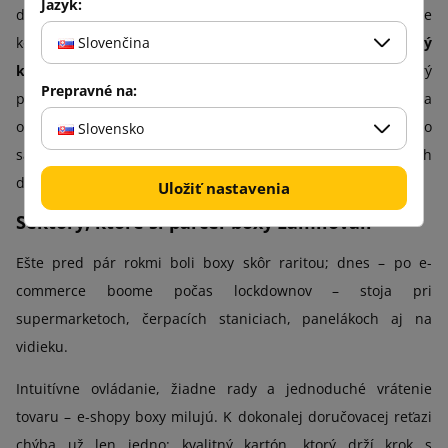
Jazyk:
depá, box aj ruky zákazníka. V Boxmarkete nerobíme
Slovenčina
kompromisy: dodávame
testovaný a certifikovaný vlnitý
kartón
, ktorý ochráni každý druh tovaru. Máš produkt, ktorý
Prepravné na:
potrebuje extra silnú „zbroj“? Žiaden problém – na
objednávku vyrobíme skutočných ťažkotonážnych kúskov, čo
Slovensko
sa nezľaknú hmotnosti, vlhkosti ani tlaku automatických
dopravníkov.
Uložiť nastavenia
Sektory, ktoré si parcel-boxy zamilovali
Ešte pred pár rokmi boli boxy skôr raritou; dnes – po e-
commerce boome počas lockdownov – stoja pri
supermarketoch, čerpacích staniciach, panelákoch aj na
vidieku.
Intuitívne ovládanie, žiadne rady a jednoduché vrátenie
tovaru – e-shopy boxy milujú. K dokonalej doručovacej reťazi
chýba už len jedno: kvalitný kartón, ktorý drží krok s