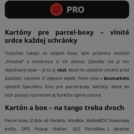
Kartóny pre parcel-boxy – vlnité
srdce každej schránky
Trpezlivo čakajú vo svojom boxe, kým príjemca nestlačí
„Prevziať“ a neodnesie si ich domov. Zásielka nie je len
objednaný tovar – je to aj
obal
, ktorý ho statočne chránil pred
dažďom, nárazmi či výkyvmi teplôt. Preto sme v
Boxmarkete
vytvorili špeciálnu líniu pre parcel-boxy: kartóny, ktoré do
nich pasujú rozmerovo aj funkčne úplne presne.
Kartón a box – na tango treba dvoch
Parcel-boxy (Z-Box od Packety, AlzaBox, BalíkoBOX Slovenskej
pošty, DPD Pickup Station, GLS ParcelBox…) výrazne