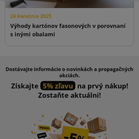
Späť
Ďal
24 kwietnia 2025
Výhody kartónov fasonových v porovnaní
s inými obalami
Dostávajte informácie o novinkách a propagačných
akciách.
Získajte
5% zľavu
na prvý nákup!
Zostaňte aktuálni!