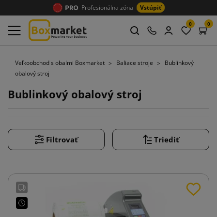
Profesionálna zóna
Vstúpiť
0
0
Veľkoobchod s obalmi Boxmarket
Baliace stroje
Bublinkový
obalový stroj
Bublinkový obalový stroj
Filtrovať
Triediť