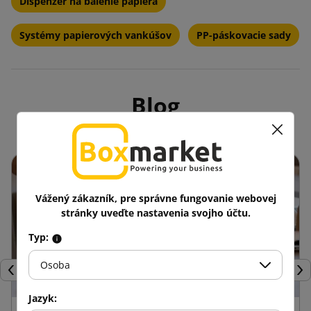
Dispenzér na balenie papiera
Systémy papierových vankúšov
PP-páskovacie sady
Blog
Vážený zákazník, pre správne fungovanie webovej
stránky uveďte nastavenia svojho účtu.
Typ:
Osoba
Späť
Ďal
Jazyk: