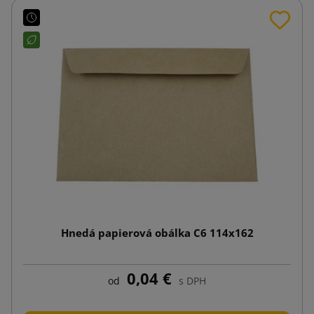
Hnedá papierová obálka C6 114x162
0,04 €
od
s DPH