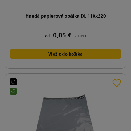
Hnedá papierová obálka DL 110x220
0,05 €
od
s DPH
Vložiť do košíka