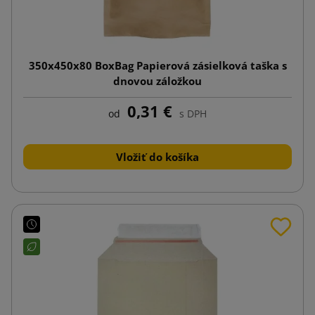
350x450x80 BoxBag Papierová zásielková taška s
dnovou záložkou
0,31 €
od
s DPH
Vložiť do košíka