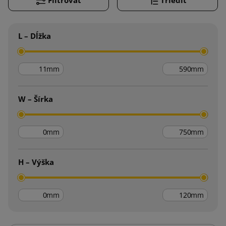
L – Dĺžka
mm
mm
W – Šírka
mm
mm
H – Výška
mm
mm