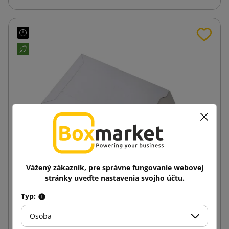
Vážený zákazník, pre správne fungovanie webovej
stránky uveďte nastavenia svojho účtu.
Biela obálka z liatej lepenky Lettpac B5 176x250
Typ:
Osoba
0,26 €
od
s DPH