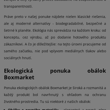
transparentnosti.
Práve preto v našej ponuke nájdete nielen klasické riešenia,
ale aj moderné alternatívy - biodegradabilné, bezpečné a
šetrné k planéte. Ekológia nás sprevádza na každom kroku: od
konceptu, cez výrobu, až po dodanie hotového produktu
zákazníkovi. A čo je dôležitejšie: na tejto úrovni pracujeme od
samého začiatku, nie pod vplyvom mediálnych tlakov alebo
sociálnych hnutí.
Ekologická ponuka obálok
Boxmarket
Ponuka ekologických obálok Boxmarket je široká a rozmanitá a
každý produkt bol navrhnutý s ohľadom na ochranu
životného prostredia. Tu sú niektoré z našich obálok:
Obálky z pevného materiálu
- elegantné a pevné, plne