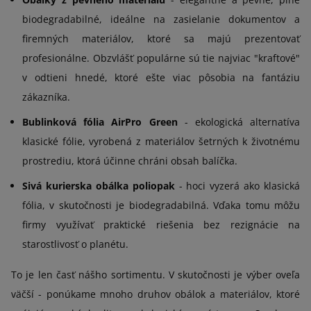
biodegradabilné, ideálne na zasielanie dokumentov a
firemných materiálov, ktoré sa majú prezentovať
profesionálne. Obzvlášť populárne sú tie najviac "kraftové"
v odtieni hnedé, ktoré ešte viac pôsobia na fantáziu
zákazníka.
Bublinková fólia AirPro Green
- ekologická alternatíva
klasické fólie, vyrobená z materiálov šetrných k životnému
prostrediu, ktorá účinne chráni obsah balíčka.
Sivá kurierska obálka poliopak
- hoci vyzerá ako klasická
fólia, v skutočnosti je biodegradabilná. Vďaka tomu môžu
firmy využívať praktické riešenia bez rezignácie na
starostlivosť o planétu.
To je len časť nášho sortimentu. V skutočnosti je výber oveľa
väčší - ponúkame mnoho druhov obálok a materiálov, ktoré