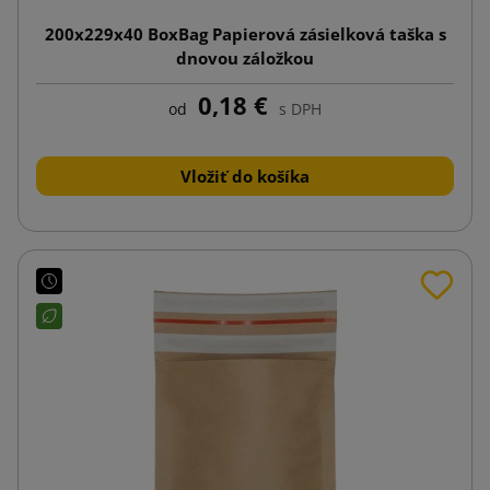
200x229x40 BoxBag Papierová zásielková taška s
dnovou záložkou
0,18 €
od
s DPH
Vložiť do košíka