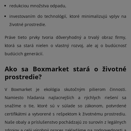
redukciou množstva odpadu,
investovaním do technológií, ktoré minimalizujú vplyv na
životné prostredie.
Práve tieto prvky tvoria dôveryhodný a trvalý obraz firmy,
ktorá sa stará nielen o vlastný rozvoj, ale aj o budúcnosť
budúcich generácií.
Ako sa Boxmarket stará o životné
prostredie?
V Boxmarket je ekológia skutočným pilierom činnosti.
Namiesto hľadania najlacnejších a rýchlych riešení sa
snažíme o tie, ktoré sú v súlade so zákonom, potvrdené
certifikátmi a vytvorené s rešpektom k životnému prostrediu.
Naše obaly a príslušenstvo pochádzajú zo surovín z legálnych
zdrojov a celý výrobný proces zakladáme na zodpovednosti a