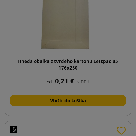
Hnedá obálka z tvrdého kartónu Lettpac B5
176x250
0,21 €
od
s DPH
Vložiť do košíka