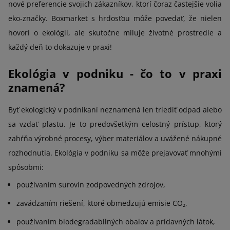
nové preferencie svojich zákazníkov, ktorí čoraz častejšie volia
eko-značky. Boxmarket s hrdosťou môže povedať, že nielen
hovorí o ekológii, ale skutočne miluje životné prostredie a
každý deň to dokazuje v praxi!
Ekológia v podniku - čo to v praxi
znamená?
Byť ekologický v podnikaní neznamená len triediť odpad alebo
sa vzdať plastu. Je to predovšetkým celostný prístup, ktorý
zahŕňa výrobné procesy, výber materiálov a uvážené nákupné
rozhodnutia. Ekológia v podniku sa môže prejavovať mnohými
spôsobmi:
používaním surovín zodpovedných zdrojov,
zavádzaním riešení, ktoré obmedzujú emisie CO₂,
používaním biodegradabilných obalov a prídavných látok,