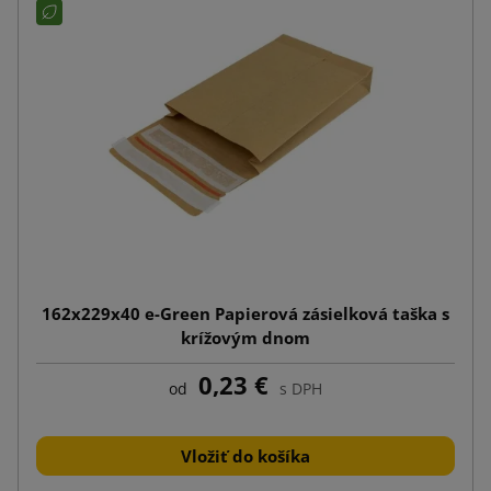
162x229x40 e-Green Papierová zásielková taška s
krížovým dnom
0,23 €
od
s DPH
Vložiť do košíka