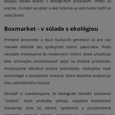
spájajú vysokú kvalitu s ekologickým prístupom. Smelo sa
pozrite, čo máte na výber a aké riešenia sa vám budú hodiť vo
vašej firme!
Boxmarket - v súlade s ekológiou
Prírodné prostredie a osud budúcich generácií sú pre nás
rovnako dôležité ako spokojnosť našich zákazníkov. Preto
neustále investujeme do moderných riešení, ktoré umožňujú
ešte účinnejšie minimalizovať vplyv na životné prostredie.
Analyzujeme aktuálne právne požiadavky, sledujeme nové
technológie a zavádzame inovácie, ktoré skutočne podporujú
ideu udržateľného rozvoja.
Zároveň si uvedomujeme, že ekologické nemôže znamenať
"slabšie". Naše produkty spĺňajú najvyššie kvalitatívne
štandardy, teda sú odolné, spoľahlivé a prispôsobené