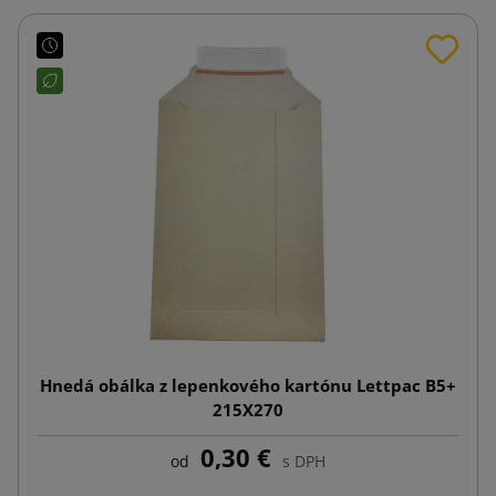
Hnedá obálka z lepenkového kartónu Lettpac B5+
215X270
0,30 €
od
s DPH