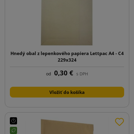
Hnedý obal z lepenkového papiera Lettpac A4 - C4
229x324
0,30 €
od
s DPH
Vložiť do košíka