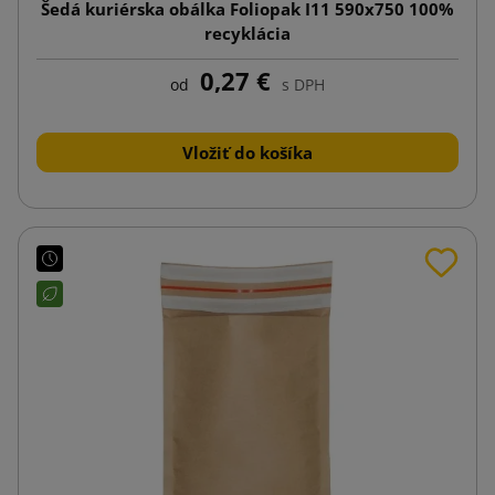
Šedá kuriérska obálka Foliopak I11 590x750 100%
recyklácia
0,27 €
od
s DPH
Vložiť do košíka