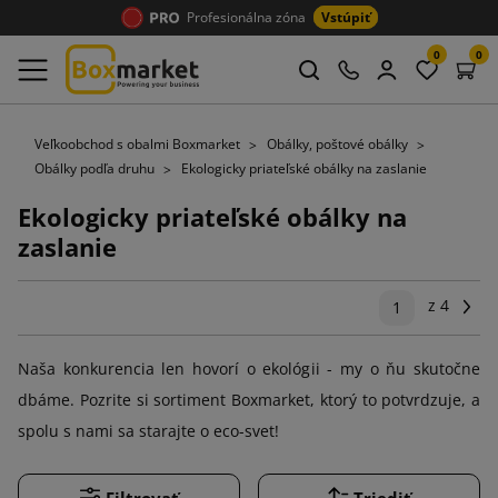
Profesionálna zóna
Vstúpiť
0
0
Veľkoobchod s obalmi Boxmarket
Obálky, poštové obálky
Obálky podľa druhu
Ekologicky priateľské obálky na zaslanie
Ekologicky priateľské obálky na
zaslanie
z 4
Ďal
1
Naša konkurencia len hovorí o ekológii - my o ňu skutočne
dbáme. Pozrite si sortiment Boxmarket, ktorý to potvrdzuje, a
spolu s nami sa starajte o eco-svet!
Filtrovať
Triediť