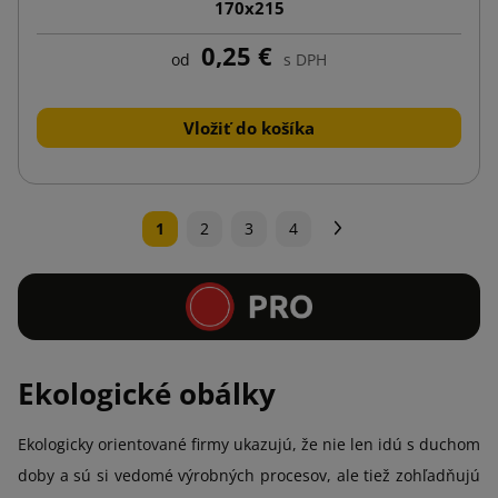
170x215
0,25 €
od
s DPH
Vložiť do košíka
Ďalej
1
2
3
4
Ekologické obálky
Ekologicky orientované firmy ukazujú, že nie len idú s duchom
doby a sú si vedomé výrobných procesov, ale tiež zohľadňujú