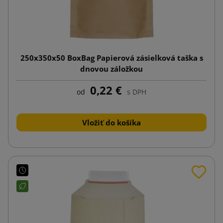
250x350x50 BoxBag Papierová zásielková taška s
dnovou záložkou
0,22 €
od
s DPH
Vložiť do košíka