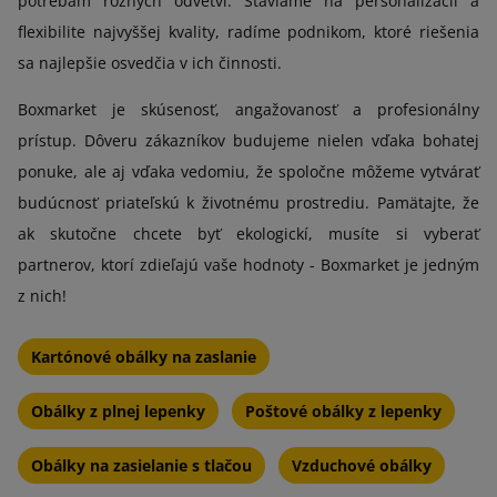
potrebám rôznych odvetví. Staviame na personalizácii a
flexibilite najvyššej kvality, radíme podnikom, ktoré riešenia
sa najlepšie osvedčia v ich činnosti.
Boxmarket je skúsenosť, angažovanosť a profesionálny
prístup. Dôveru zákazníkov budujeme nielen vďaka bohatej
ponuke, ale aj vďaka vedomiu, že spoločne môžeme vytvárať
budúcnosť priateľskú k životnému prostrediu. Pamätajte, že
ak skutočne chcete byť ekologickí, musíte si vyberať
partnerov, ktorí zdieľajú vaše hodnoty - Boxmarket je jedným
z nich!
Kartónové obálky na zaslanie
Obálky z plnej lepenky
Poštové obálky z lepenky
Obálky na zasielanie s tlačou
Vzduchové obálky