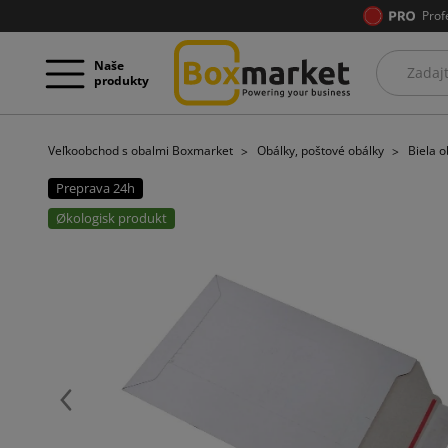
Prof
Naše
produkty
Veľkoobchod s obalmi Boxmarket
Obálky, poštové obálky
Biela o
Preprava 24h
Økologisk produkt
Späť