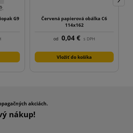
Ďalej
liopak G9
Červená papierová obálka C6
114x162
0,04 €
H
od
s DPH
Vložiť do košíka
ropagačných akciách.
vý nákup!