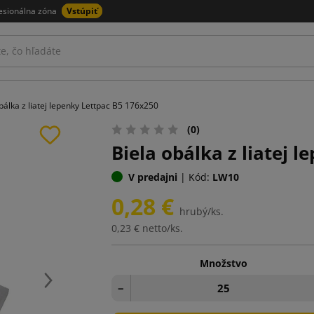
esionálna zóna
Vstúpiť
bálka z liatej lepenky Lettpac B5 176x250
(0)
Biela obálka z liatej 
V predajni
|
Kód:
LW10
0,28 €
hrubý/ks.
0,23 €
netto/ks.
Množstvo
Ďalej
−