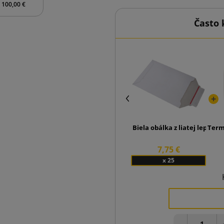
 100,00 €
Často 
Biela obálka z liatej lepenk
Termi
7,75 €
x 25