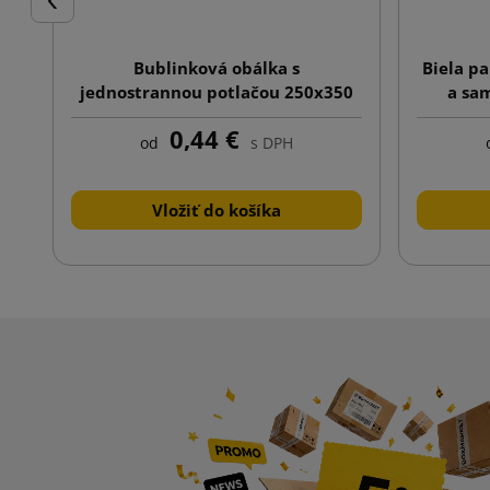
Späť
Bublinková obálka s
Biela p
jednostrannou potlačou 250x350
a sa
G17 hnedá
0,44 €
od
s DPH
Vložiť do košíka