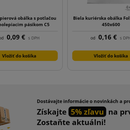
apierová obálka s potlačou
Biela kuriérska obálka Fo
molepiacim pásikom C5
450x600
162x229
0,09 €
0,16 €
od
s DPH
od
s DP
Vložiť do košíka
Vložiť do košíka
Dostávajte informácie o novinkách a p
Získajte
5% zľavu
na pr
Zostaňte aktuálni!