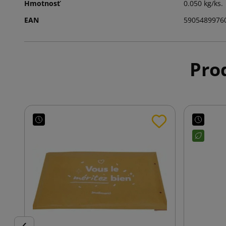
Hmotnosť
0.050 kg/ks.
EAN
5905489976
Prod