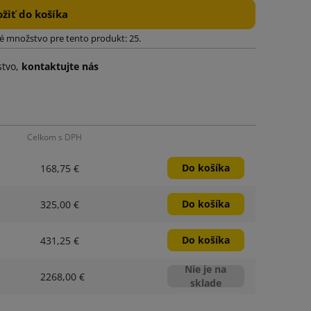
ožiť do košíka
 množstvo pre tento produkt: 25.
stvo,
kontaktujte nás
Celkom s DPH
Do košíka
168,75 €
Do košíka
325,00 €
Do košíka
431,25 €
Nie je na
2268,00 €
sklade