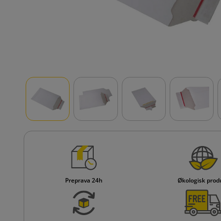
Preprava 24h
Økologisk prod