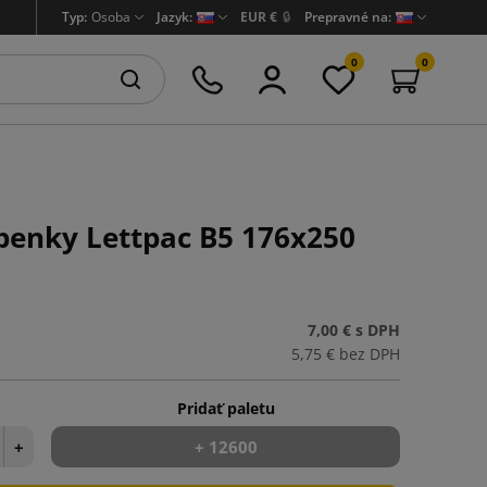
Typ:
Osoba
Jazyk:
EUR €
🔒
Prepravné na:
0
0
lepenky Lettpac B5 176x250
7,00 €
s DPH
5,75 €
bez DPH
Pridať paletu
+
+ 12600