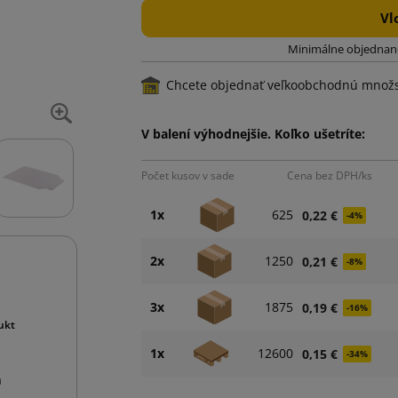
Vl
Minimálne objednané
Chcete objednať veľkoobchodnú množ
V balení výhodnejšie. Koľko ušetríte:
Počet kusov v sade
Cena bez DPH/ks
1x
625
0,22 €
-4%
2x
1250
0,21 €
-8%
3x
1875
0,19 €
-16%
ukt
1x
12600
0,15 €
-34%