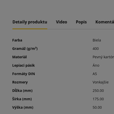
Detaily produktu
Video
Popis
Komentá
Farba
Biela
Gramáž (g/m²)
400
Materiál
Pevný kartó
Lepiaci pásik
Áno
Formáty DIN
A5
Rozmery
Vonkajšie
Dĺžka (mm)
250.00
Šírka (mm)
175.00
Výška (mm)
50.00