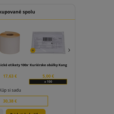
kupované spolu
y Lettpac B5 176x250
cké etikety 100x150 role 500 ks.
Kuriérske obálky Kangurki Przylgi C6
17,63 €
5,00 €
x 100
Kúp si sadu
30,38 €