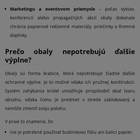
Marketingu a eventovom priemysle
– počas výstav,
konferencií alebo propagačných akcií obaly dokonale
chránia papierové reklamné materiály, priečinky a firemné
doplnky.
Prečo obaly nepotrebujú ďalšie
výplne?
Obaly sú forma krabice, ktorá nepotrebuje žiadne ďalšie
ochranné výplne. Je to možné vďaka ich pružnej konštrukcii.
Systém zahýbania krídel umožňuje prispôsobiť obal tvaru
obsahu, vďaka čomu je predmet v strede zablokovaný a
nemôže zmeniť svoju polohu.
V praxi to znamená, že:
nie je potrebné používať bublinkovú fóliu ani balicí papier,