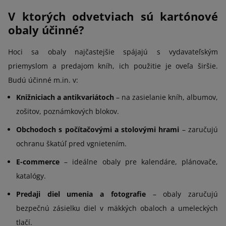
V ktorých odvetviach sú kartónové
obaly účinné?
Hoci sa obaly najčastejšie spájajú s vydavateľským
priemyslom a predajom kníh, ich použitie je oveľa širšie.
Budú účinné m.in. v:
Knižniciach a antikvariátoch
– na zasielanie kníh, albumov,
zošitov, poznámkových blokov.
Obchodoch s počítačovými a stolovými hrami
– zaručujú
ochranu škatúľ pred vgnietením.
E-commerce
– ideálne obaly pre kalendáre, plánovače,
katalógy.
Predaji diel umenia a fotografie
– obaly zaručujú
bezpečnú zásielku diel v mäkkých obaloch a umeleckých
tlačí.