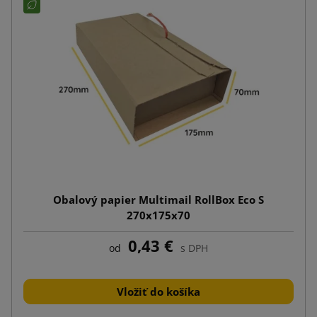
Obalový papier Multimail RollBox Eco S
270x175x70
0,43 €
od
s DPH
Vložiť do košíka