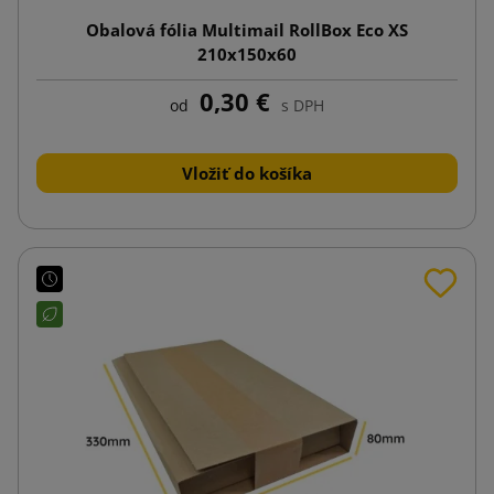
Obalová fólia Multimail RollBox Eco XS
210x150x60
0,30 €
od
s DPH
Vložiť do košíka