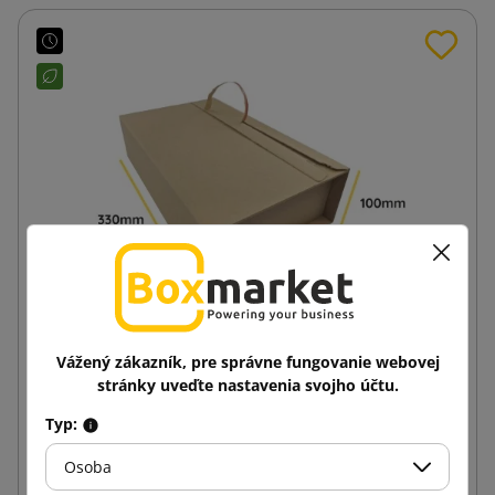
Vážený zákazník, pre správne fungovanie webovej
Obal na zavinovanie Multimail RollBox Eco L
stránky uveďte nastavenia svojho účtu.
330x230x100
Typ:
0,69 €
od
s DPH
Osoba