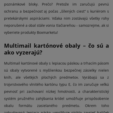
poznámkové bloky. Prečo? Pretože im zaručujú pevnú
ochranu a bezpečnosť aj počas „šílených ciest“ s kuriérom s
pretekárskymi aspiráciami. Vďaka nim zostávajú všetky rohy
neporušené a obal stále vonia tlačiareňou - samozrejme, ak si
vyberiete produkty Boxmarketu!
Multimail kartónové obaly – čo sú a
ako vyzerajú?
Multimail kartónové obaly s lepiacou páskou a trhacím pásom
sú obaly vytvorené s myšlienkou bezpečnej zásielky nielen
kníh, ale všetkých plochých predmetov. Vyrábajú sa z
trojvrstvového vlnitého kartónu typu E, čo im zaručuje veľkú
pevnosť pri zachovaní nízkej hmotnosti, a charakteristický
systém pružného zahýbania krídel umožňuje prispôsobenie
obalu formátu zasielaného predmetu. Okrem toho
zabudovaná lepiaca páska umožňuje rýchlo zavrieť balíček