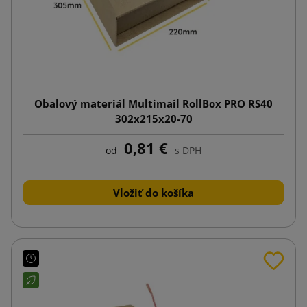
Obalový materiál Multimail RollBox PRO RS40
302x215x20-70
0,81 €
od
s DPH
Vložiť do košíka