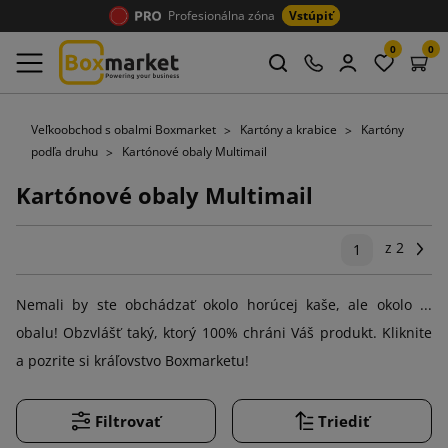
Profesionálna zóna
Vstúpiť
0
0
Veľkoobchod s obalmi Boxmarket
Kartóny a krabice
Kartóny
podľa druhu
Kartónové obaly Multimail
Kartónové obaly Multimail
z 2
Ďal
1
Nemali by ste obchádzať okolo horúcej kaše, ale okolo ...
obalu! Obzvlášť taký, ktorý 100% chráni Váš produkt. Kliknite
a pozrite si kráľovstvo Boxmarketu!
Filtrovať
Triediť