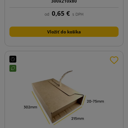
300x210x80
0,65 €
od
s DPH
Vložiť do košíka