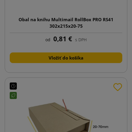
Obal na knihu Multimail RollBox PRO RS41
302x215x20-75
0,81 €
od
s DPH
Vložiť do košíka