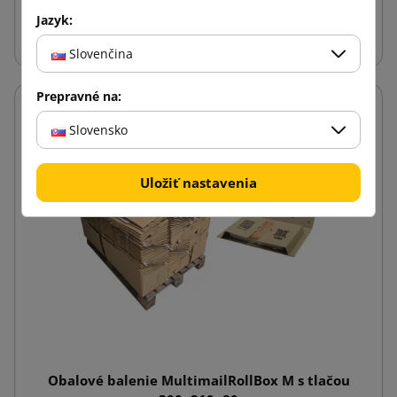
Jazyk:
Vložiť do košíka
Slovenčina
Prepravné na:
Slovensko
Uložiť nastavenia
Obalové balenie MultimailRollBox M s tlačou