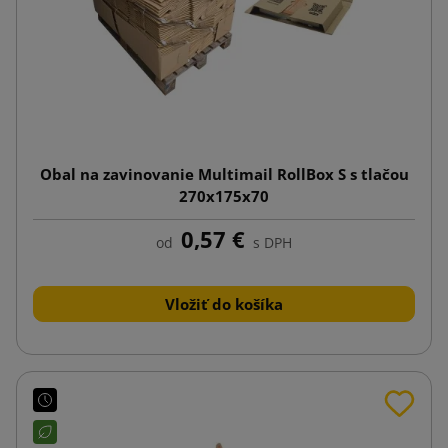
Obal na zavinovanie Multimail RollBox S s tlačou
270x175x70
0,57 €
od
s DPH
Vložiť do košíka