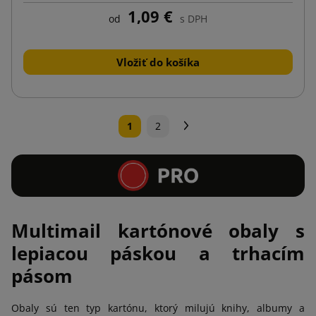
1,09 €
od
s DPH
Vložiť do košíka
Ďalej
1
2
Multimail kartónové obaly s
lepiacou páskou a trhacím
pásom
Obaly sú ten typ kartónu, ktorý milujú knihy, albumy a