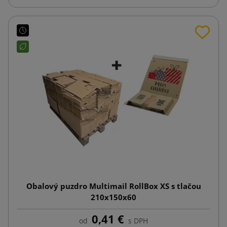
Obalový puzdro Multimail RollBox XS s tlačou
210x150x60
0,41 €
od
s DPH