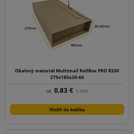
Obalový materiál Multimail RollBox PRO RS30
275x185x20-60
0,83 €
od
s DPH
Vložiť do košíka