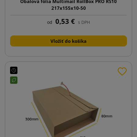
Obalová fólia Multimail RollBox PRO RS10
217x155x10-50
0,53 €
od
s DPH
Vložiť do košíka