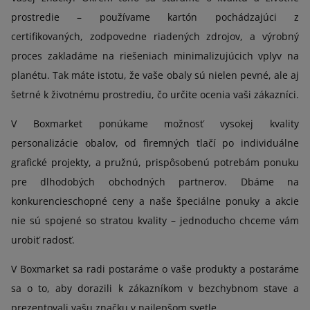
prostredie – používame kartón pochádzajúci z
certifikovaných, zodpovedne riadených zdrojov, a výrobný
proces zakladáme na riešeniach minimalizujúcich vplyv na
planétu. Tak máte istotu, že vaše obaly sú nielen pevné, ale aj
šetrné k životnému prostrediu, čo určite ocenia vaši zákazníci.
V Boxmarket ponúkame možnosť vysokej kvality
personalizácie obalov, od firemných tlačí po individuálne
grafické projekty, a pružnú, prispôsobenú potrebám ponuku
pre dlhodobých obchodných partnerov. Dbáme na
konkurencieschopné ceny a naše špeciálne ponuky a akcie
nie sú spojené so stratou kvality – jednoducho chceme vám
urobiť radosť.
V Boxmarket sa radi postaráme o vaše produkty a postaráme
sa o to, aby dorazili k zákazníkom v bezchybnom stave a
prezentovali vašu značku v najlepšom svetle.