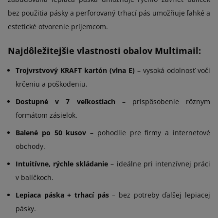
bez použitia pásky a perforovaný trhací pás umožňuje ľahké a
estetické otvorenie príjemcom.
Najdôležitejšie vlastnosti obalov Multimail:
Trojvrstvový KRAFT kartón (vlna E)
– vysoká odolnosť voči
krčeniu a poškodeniu.
Dostupné v 7 veľkostiach
– prispôsobenie rôznym
formátom zásielok.
Balené po 50 kusov
– pohodlie pre firmy a internetové
obchody.
Intuitívne, rýchle skládanie
– ideálne pri intenzívnej práci
v balíčkoch.
Lepiaca páska + trhací pás
– bez potreby ďalšej lepiacej
pásky.