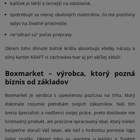
balíček je ľahší a lacnejší na odoslanie,
spotrebuje sa menej obalových materiálov, čo má pozitívny
vplyv na životné prostredie.
ne"odrazí sa" počas prepravy.
Okrem toho ohnuté bočné krídla absorbujú všetky nárazy a
silný kartón KRAFT si zachováva tvar aj pri väčšej záťaži.
Boxmarket – výrobca, ktorý pozná
biznis od základov
Boxmarket je výrobca s upevnenou pozíciou na trhu, ktorý
dokonale rozumie potrebám svojich zákazníkov. Náš tím
tvoria špecialisti a nadšenci svojej práce, preto dostávate nie
hromadný produkt, ale precízne spracovaný obal, ktorý nielen
bezpečne doručí Váš tovar, ale tiež s hrdosťou poniesie logo
Vašej značky. Okrem toho sa staráme o kvalitu a životné