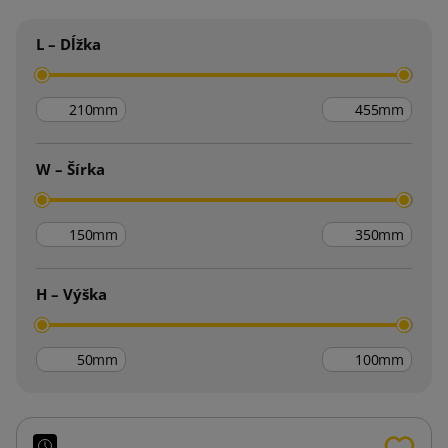
L – Dĺžka
mm
mm
W – Šírka
mm
mm
H – Výška
mm
mm