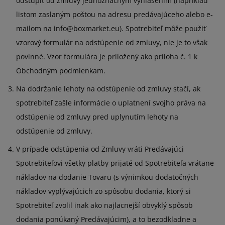
odstúpiť od zmluvy jednoznačným vyhlásením (napríklad
listom zaslaným poštou na adresu predávajúceho alebo e-
mailom na info@boxmarket.eu). Spotrebiteľ môže použiť
vzorový formulár na odstúpenie od zmluvy, nie je to však
povinné. Vzor formulára je priložený ako príloha č. 1 k
Obchodným podmienkam.
Na dodržanie lehoty na odstúpenie od zmluvy stačí, ak
spotrebiteľ zašle informácie o uplatnení svojho práva na
odstúpenie od zmluvy pred uplynutím lehoty na
odstúpenie od zmluvy.
V prípade odstúpenia od Zmluvy vráti Predávajúci
Spotrebiteľovi všetky platby prijaté od Spotrebiteľa vrátane
nákladov na dodanie Tovaru (s výnimkou dodatočných
nákladov vyplývajúcich zo spôsobu dodania, ktorý si
Spotrebiteľ zvolil inak ako najlacnejší obvyklý spôsob
dodania ponúkaný Predávajúcim), a to bezodkladne a