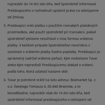
najneskôr do 14 dní odo dňa, keď Spotrebiteľ informoval
Predávajúceho o rozhodnutí uplatniť právo na odstúpenie
od Zmluvy.
Predávajúci vráti platbu s použitím rovnakých platobných
prostriedkov, aké použil spotrebiteľ pri transakcii, pokiaľ
spotrebiteľ výslovne nesúhlasil s inou formou vrátenia
platby. V každom prípade Spotrebiteľovi nevzniknú v
súvislosti s vrátením platby žiadne poplatky. Predávajúci je
oprávnený zadržať vrátenie peňazí, kým nedostane Tovar
alebo kým nepredloží Predávajúcemu doklad o vrátení,
podľa toho, ktorá udalosť nastane skôr.
Tovar je potrebné vrátiť na túto adresu: Boxmarket Sp. z
o.o. Świętego Tomasza 4, 05-840 Brwinów, a to
bezodkladne, najneskôr však do 14 dní odo dňa, keď
spotrebiteľ informoval predávajúceho o odstúpení od