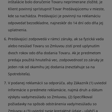
inštalácie bolo doručenie Tovaru neprimerane zložité, je
Klient povinný sprístupniť Tovar Predávajúcemu v mieste,
kde sa nachádza. Predávajúci je povinný na reklamáciu
odpovedať bezodkladne, najneskôr do 14 dní odo dňa jej
uplatnenia.
Predávajúci zodpovedá v rámci záruky, ak sa fyzická vada
alebo nesúlad Tovaru so Zmluvou zistí pred uplynutím
dvoch rokov odo dňa dodania Tovaru. Ak je predmetom
predaja použitá hnuteľná vec, zodpovednosť zo záruky je
jeden rok od okamihu jej dodania (nevzťahuje sa na
Spotrebiteľa).
V podanej reklamácii sa odporúča, aby Zákazník (1) uviedol
informácie o predmete reklamácie, najmä druh a dátum
výskytu vady/nesúladu so Zmluvou, (2) špecifikoval
požiadavky na spôsob odstránenia vady/nesúladu so
Zmluvou a (3) uviedol svoje kontaktné údaje - uľahčí a