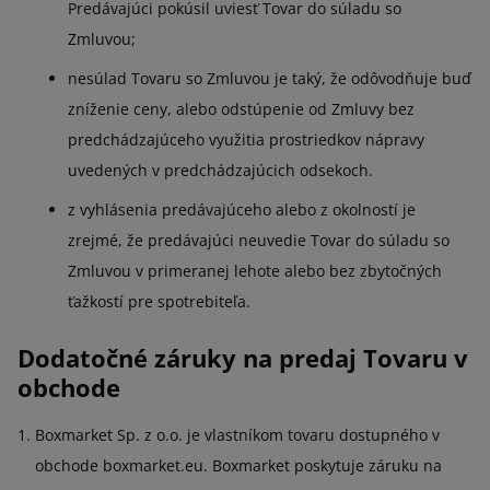
Predávajúci pokúsil uviesť Tovar do súladu so
Zmluvou;
nesúlad Tovaru so Zmluvou je taký, že odôvodňuje buď
zníženie ceny, alebo odstúpenie od Zmluvy bez
predchádzajúceho využitia prostriedkov nápravy
uvedených v predchádzajúcich odsekoch.
z vyhlásenia predávajúceho alebo z okolností je
zrejmé, že predávajúci neuvedie Tovar do súladu so
Zmluvou v primeranej lehote alebo bez zbytočných
ťažkostí pre spotrebiteľa.
Dodatočné záruky na predaj Tovaru v
obchode
Boxmarket Sp. z o.o. je vlastníkom tovaru dostupného v
obchode boxmarket.eu. Boxmarket poskytuje záruku na