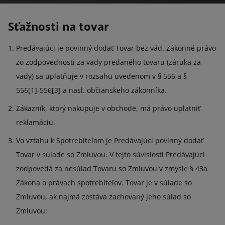
Sťažnosti na tovar
Predávajúci je povinný dodať Tovar bez vád. Zákonné právo
zo zodpovednosti za vady predaného tovaru (záruka za
vady) sa uplatňuje v rozsahu uvedenom v § 556 a §
556[1]-556[3] a nasl. občianskeho zákonníka.
Zákazník, ktorý nakupuje v obchode, má právo uplatniť
reklamáciu.
Vo vzťahu k Spotrebiteľom je Predávajúci povinný dodať
Tovar v súlade so Zmluvou. V tejto súvislosti Predávajúci
zodpovedá za nesúlad Tovaru so Zmluvou v zmysle § 43a
Zákona o právach spotrebiteľov. Tovar je v súlade so
Zmluvou, ak najmä zostáva zachovaný jeho súlad so
Zmluvou: