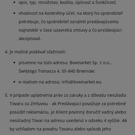
opis, typ, množstvo, kvalita, úplnosť a funkčnosť,
vhodnosť na konkrétny účel, na ktorý ho spotrebiteľ
potrebuje, čo spotrebiteľ oznámil predávajúcemu
najneskôr v čase uzavretia zmluvy a čo predávajúci
akceptoval.
Je možné podávať sťažnosti:
písomne na túto adresu: Boxmarket Sp. z o.o.,
Świętego Tomasza 4, 05-840 Brwinów;
e-mailom na adresu: info@boxmarket.eu.
V prípade uplatnenia práv zo záruky a z dôvodu nesúladu
Tovaru so Zmluvou - ak Predávajúci považuje za potrebné
posúdiť reklamáciu, je Klient povinný doručiť vadný alebo
nesúladný Tovar na adresu uvedenú v odseku 4 vyššie. Ak
by vzhľadom na povahu Tovaru alebo spôsob jeho