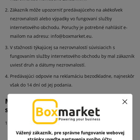
Zákazník môže upozorniť predávajúceho na akékoľvek
nezrovnalosti alebo výpadky vo fungovaní služby
internetového obchodu. Poruchy je potrebné nahlásiť e-
mailom na adresu: info@boxmarket.eu.
V sťažnosti týkajúcej sa nezrovnalostí súvisiacich s
fungovaním služby internetového obchodu by mal zákazník
uviesť druh a dátumy nezrovnalostí.
Predávajúci odpovie na reklamáciu bezodkladne, najneskôr
však do 14 dní od jej podania.
Mimosúdne postupy podávania
sťažností a nápravy
Predávajúci informuje, že spotrebiteľ má možnosť využiť
mimosúdne spôsoby vybavovania reklamácií a sťažností.
Vážený zákazník, pre správne fungovanie webovej
stránky uveďte nastavenia svojho účtu.