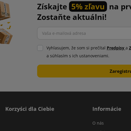
Získajte
5% zľavu
na pr
Zostaňte aktuálni!
Vyhlasujem, že som si prečítal
Predpisy
a
a súhlasím s ich ustanoveniami.
Korzyści dla Ciebie
Informácie
O nás