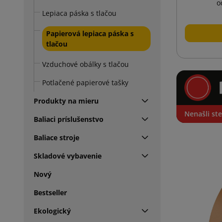
o
Lepiaca páska s tlačou
Papierová lepiaca páska s
tlačou
Vzduchové obálky s tlačou
Potlačené papierové tašky
Produkty na mieru
Nenašli ste
Baliaci príslušenstvo
Baliace stroje
Skladové vybavenie
Nový
Bestseller
Ekologický