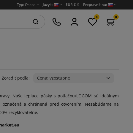
Typ:
Osoba
Jazyk:
EUR €
🔒
Prepravné na:
0
0
Zoradiť podľa:
Cena: vzostupne
epravy. Naše lepiace pásky s potlačou/LOGOM sú ideálnym
ka označená a chránená pred otvorením. Nezabúdame na
00% recyklovateľné.
market.eu