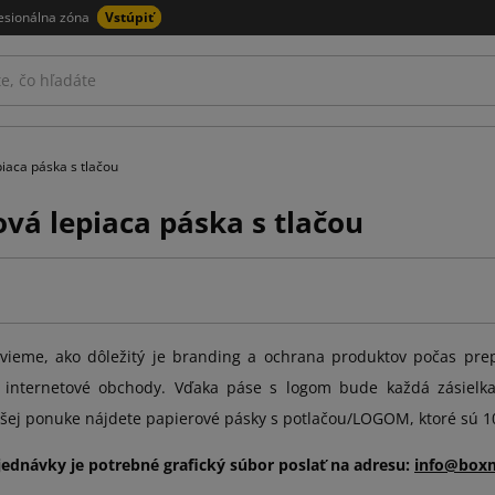
esionálna zóna
Vstúpiť
iaca páska s tlačou
ová lepiaca páska s tlačou
vieme, ako dôležitý je branding a ochrana produktov počas pr
e internetové obchody. Vďaka páse s logom bude každá zásiel
ašej ponuke nájdete papierové pásky s potlačou/LOGOM, ktoré sú 1
jednávky je potrebné grafický súbor poslať na adresu:
info@box