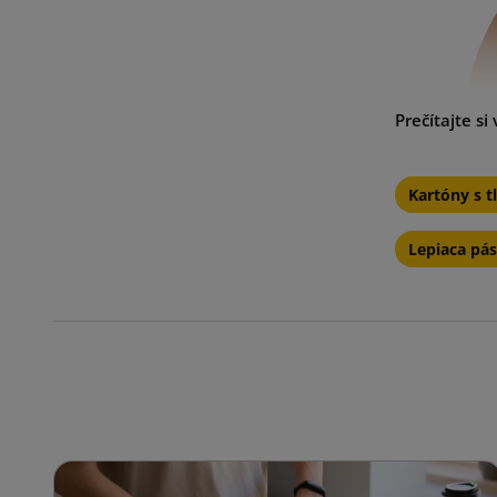
Kartóny s t
Lepiaca pás
Charakt
tlačením
Promocia