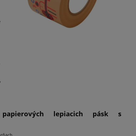
é
,
ý
 papierových lepiacich pásk s
arňach