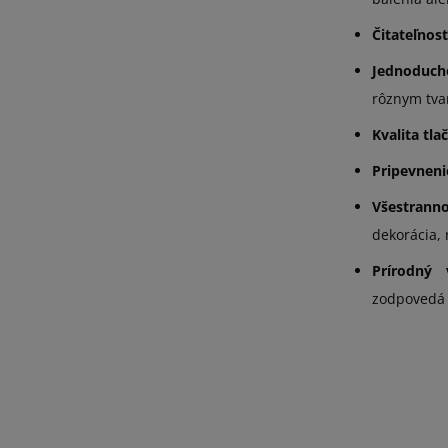
Čitateľnos
Jednoduch
rôznym tva
Kvalita tlač
Pripevneni
Všestrann
dekorácia,
Prírodný
zodpovedá 