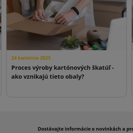
alebo reklamných sloganov.
:
Poskytnutie relevantných informácií, napríklad spôsobu otvárani
ebo poznámok týkajúcich sa skladovania výrobku.
ť:
Ústrednosť a jasnosť tlače.
osť používania:
Sú ľahko rezané, aplikovateľné a prispôsobiteľn
rom a povrchom.
24 kwietnia 2025
e:
Odolnosť tlače pred otriesením, svetlom, vlhkosťou atď.
Proces výroby kartónových škatúľ -
e:
schopnosť pásky udržiavať spojenie medzi dvoma povrchmi
ako vznikajú tieto obaly?
osť:
Môžu byť použité v rôznych oblastiach, ako je balenie
 remeselníctvo a mnoho ďalších.
 vzhľad:
Môžu ponúknuť estetický, prirodzený vzhľad, ktor
určitým dizajnérom výrobkov.
Dostávajte informácie o novinkách a p