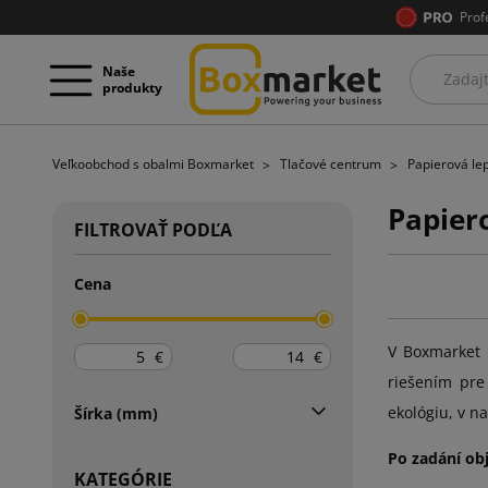
Prof
Naše
produkty
Veľkoobchod s obalmi Boxmarket
Tlačové centrum
Papierová lep
Papier
FILTROVAŤ PODĽA
Cena
V Boxmarket 
€
€
riešením pr
ekológiu, v n
Šírka (mm)
Po zadání ob
KATEGÓRIE