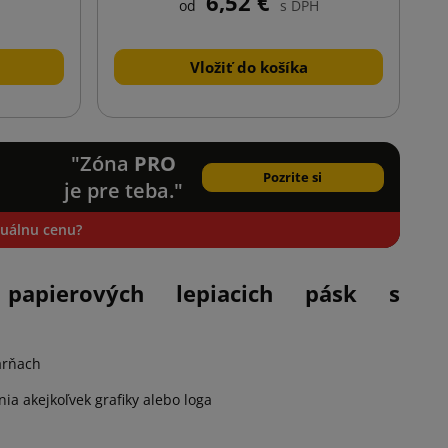
6,52 €
od
s DPH
Vložiť do košíka
"Zóna
PRO
Pozrite si
je pre teba."
iduálnu cenu?
 papierových lepiacich pásk s
arňach
a akejkoľvek grafiky alebo loga