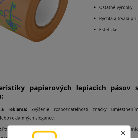
Ostatné výrobky
Rýchla a trvalá pri
Estetické
eristiky papierových lepiacich pásov 
:
 a reklama:
Zvýšenie rozpoznateľnosti značky umiestnení
alebo reklamných sloganov.
:
Poskytnutie relevantných informácií, napríklad spôsobu otvárani
ebo poznámok týkajúcich sa skladovania výrobku.