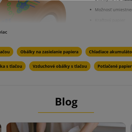
Možnosť umiestneni
Kraftový papier
Ostatné výrobky
Rýchla a trvalá pri
lačou
Obálky na zasielanie papiera
Chladiace akumulátor
Estetické
ka s tlačou
Vzduchové obálky s tlačou
Potlačené papie
Blog
eristiky papierových lepiacich pásov 
:
 a reklama:
Zvýšenie rozpoznateľnosti značky umiestnení