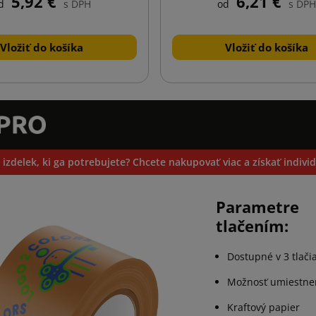
5,92 €
6,21 €
d
s DPH
od
s DPH
Vložiť do košíka
Vložiť do košíka
 izdelek, ki ga potrebujete? Chcete nakupovať viac a získať indiv
Parametre
tlačením:
Dostupné v 3 tlači
Možnosť umiestneni
Kraftový papier