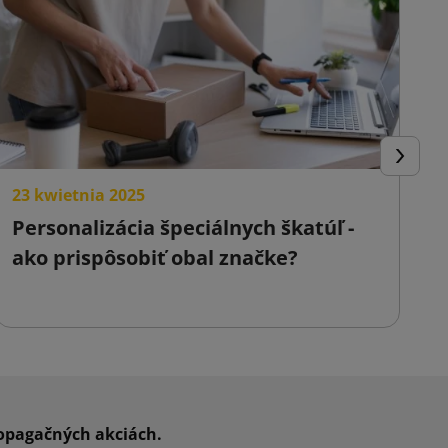
a
é
Ďalej
23 kwietnia 2025
2
Personalizácia špeciálnych škatúľ -
F
ako prispôsobiť obal značke?
o
p
,
ý
ropagačných akciách.