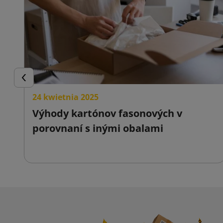
logotypov 
Informácia
balenia al
Čitateľnos
Jednoduch
Späť
rôznym tva
24 kwietnia 2025
Kvalita tlač
Výhody kartónov fasonových v
Pripevneni
porovnaní s inými obalami
Všestrann
dekorácia,
Prírodný
zodpovedá 