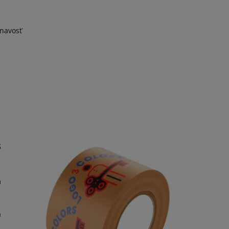
ľnavosť
s
m
a