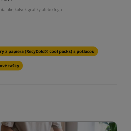
a akejkoľvek grafiky alebo loga
ľnavosť
y z papiera (RecyCold® cool packs) s potlačou
rové tašky
s
m