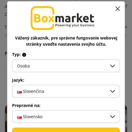
a zvyšuje bezpečnosť práce. Ako zlepšiť fungovanie skladu?
Od čoho závisí poriadok a čistota v sklade?
Efektívne fungovanie skladu závisí od správneho vybavenia a
jeho usporiadania. Na rozdiel od toho, čo si možno myslíte,
Vážený zákazník, pre správne fungovanie webovej
položky uložené v konkrétnej miestnosti by mali byť
stránky uveďte nastavenia svojho účtu.
usporiadané a umiestnené tak, aby uľahčovali každodennú
Typ:
prácu.
Osoba
Plastové regálové kontajnery
Jazyk:
Blog
Regálové kontajnery sú bežným spôsobom skladovania,
Slovenčina
prepravy a organizácie skladovacích priestorov. Možno ich
prispôsobiť pracovným podmienkam a individuálnym
Prepravné na:
potrebám spoločnosti.
Slovensko
Regálové kontajnery je možné označiť a roztriediť podľa