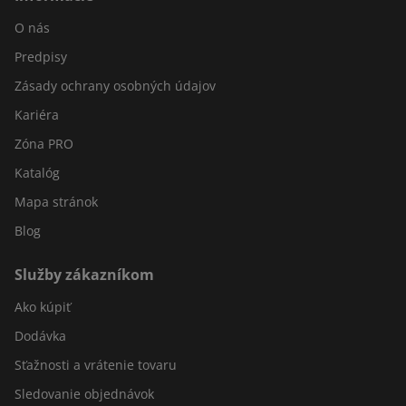
jednoduchosti a robustnej konštrukcii sa ľahko montujú a
O nás
predstavujú elegantný kus skladového vybavenia.
Predpisy
Zásady ochrany osobných údajov
Kariéra
Zóna PRO
Katalóg
Mapa stránok
Blog
Služby zákazníkom
Ako kúpiť
Dodávka
Sťažnosti a vrátenie tovaru
Sledovanie objednávok