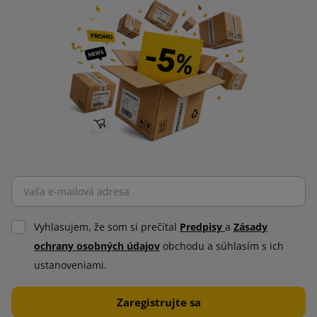
Tlačiarne samolepiacich štítkov umožňujú tlač štítkov v
rôznych formátoch a veľkostiach. Rýchlosť a efektívnosť sú
kľúčom k automatizovanému procesu označovania.
Tlačiarne štítkov zefektívňujú proces predaja a expedície
prostredníctvom integrácie so systémami riadenia skladu.
Priame prepojenie s databázou automatizuje tieto úlohy, čím
sa výrazne urýchľuje každodenná práca.
Kartónové regály
Kartónové regály sa vyznačujú modulárnou konštrukciou,
ktorá umožňuje rýchlo a intuitívne konfigurovať veľkosť podľa
Vyhlasujem, že som si prečítal
Predpisy
a
Zásady
potrieb. Sú ideálnym riešením na skladovanie kozmetiky,
ochrany osobných údajov
obchodu a súhlasím s ich
oblečenia, čistiacich prostriedkov alebo iných produktov.
ustanoveniami.
Kartónové regály sú ľahké, vďaka čomu sa dajú ľahko
premiestniť alebo dovybaviť. Napriek svojej nízkej hmotnosti