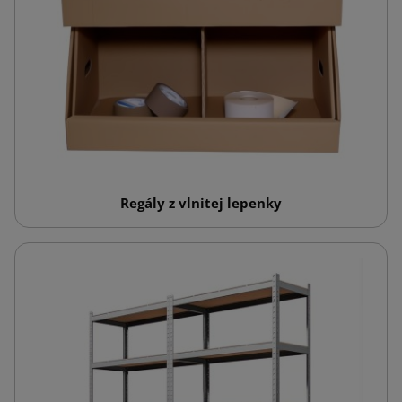
Regály z vlnitej lepenky