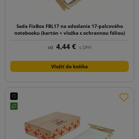
Sada FixBox FBL17 na odoslanie 17-palcového
notebooku (kartón + vložka s ochrannou fóliou)
4,44 €
od
s DPH
Vložiť do košíka