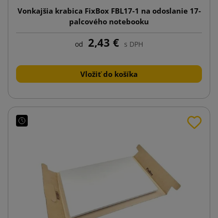
Vonkajšia krabica FixBox FBL17-1 na odoslanie 17-
palcového notebooku
2,43 €
od
s DPH
Vložiť do košíka