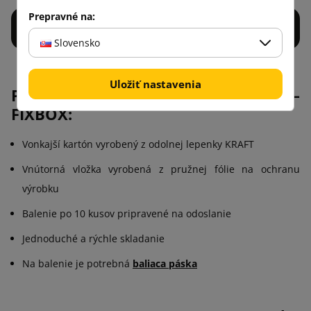
Prepravné na:
Slovensko
Uložiť nastavenia
Parametre balenia notebookov –
FIXBOX:
Vonkajší kartón vyrobený z odolnej lepenky KRAFT
Vnútorná vložka vyrobená z pružnej fólie na ochranu
výrobku
Balenie po 10 kusov pripravené na odoslanie
Jednoduché a rýchle skladanie
Na balenie je potrebná
baliaca páska