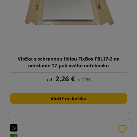
Vložka s ochrannou fóliou FixBox FBL17-2 na
odoslanie 17-palcového notebooku
2,26 €
od
s DPH
Vložiť do košíka