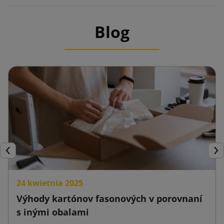
Blog
Späť
Ďal
24 kwietnia 2025
Výhody kartónov fasonových v porovnaní
s inými obalami