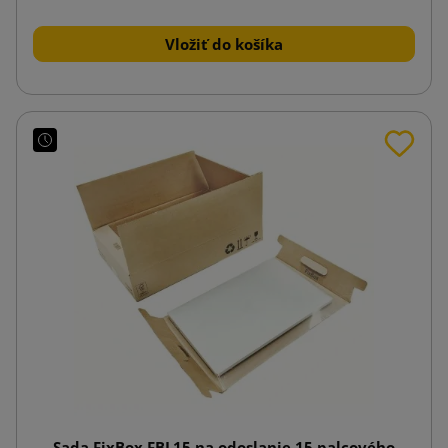
Vložiť do košíka
Sada FixBox FBL15 na odoslanie 15 palcového