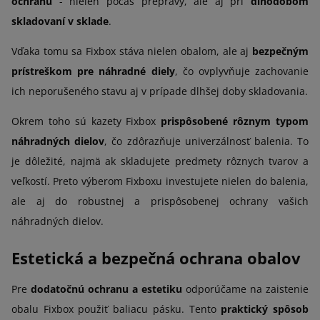
ochranu
- nielen počas prepravy, ale aj pri
dlhodobom
skladovaní v sklade
.
Vďaka tomu sa Fixbox stáva nielen obalom, ale aj
bezpečným
prístreškom pre náhradné diely
, čo ovplyvňuje zachovanie
ich neporušeného stavu aj v prípade dlhšej doby skladovania.
Okrem toho sú kazety Fixbox
prispôsobené rôznym typom
náhradných dielov
, čo zdôrazňuje univerzálnosť balenia. To
je dôležité, najmä ak skladujete predmety rôznych tvarov a
veľkostí. Preto výberom Fixboxu investujete nielen do balenia,
ale aj do robustnej a prispôsobenej ochrany vašich
náhradných dielov.
Estetická a bezpečná ochrana obalov
Pre
dodatočnú ochranu a estetiku
odporúčame na zaistenie
obalu Fixbox použiť baliacu pásku. Tento
praktický spôsob