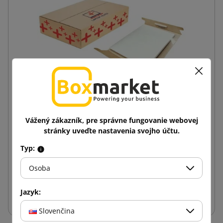
Vážený zákazník, pre správne fungovanie webovej
Sada FixBox na odoslanie 17-palcového notebooku
stránky uveďte nastavenia svojho účtu.
(kartón s potlačou + vložka s ochrannou fóliou)
Typ:
5,51 €
od
s DPH
Osoba
Vložiť do košíka
Jazyk:
Slovenčina