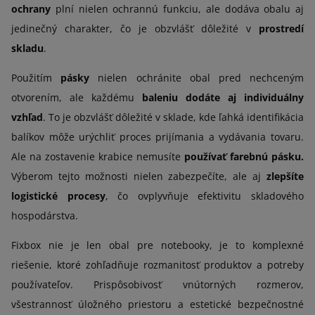
ochrany
plní nielen ochrannú funkciu, ale dodáva obalu aj
jedinečný charakter, čo je obzvlášť dôležité v
prostredí
skladu
.
Použitím
pásky
nielen ochránite obal pred nechceným
otvorením, ale každému
baleniu dodáte aj individuálny
vzhľad
. To je obzvlášť dôležité v sklade, kde ľahká identifikácia
balíkov môže urýchliť proces prijímania a vydávania tovaru.
Ale na zostavenie krabice nemusíte
používať farebnú pásku.
Výberom tejto možnosti nielen zabezpečíte, ale aj
zlepšíte
logistické procesy
, čo ovplyvňuje efektivitu skladového
hospodárstva.
Fixbox nie je len obal pre notebooky, je to komplexné
riešenie, ktoré zohľadňuje rozmanitosť produktov a potreby
používateľov. Prispôsobivosť vnútorných rozmerov,
všestrannosť úložného priestoru a estetické bezpečnostné