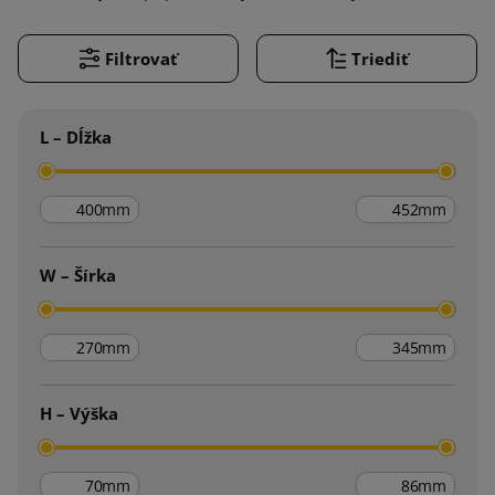
Filtrovať
Triediť
L – Dĺžka
mm
mm
W – Šírka
mm
mm
H – Výška
mm
mm