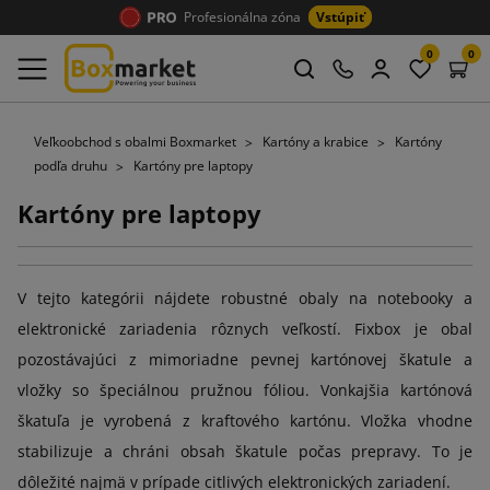
Profesionálna zóna
Vstúpiť
0
0
Veľkoobchod s obalmi Boxmarket
Kartóny a krabice
Kartóny
podľa druhu
Kartóny pre laptopy
Kartóny pre laptopy
V tejto kategórii nájdete robustné obaly na notebooky a
elektronické zariadenia rôznych veľkostí. Fixbox je obal
pozostávajúci z mimoriadne pevnej kartónovej škatule a
vložky so špeciálnou pružnou fóliou. Vonkajšia kartónová
škatuľa je vyrobená z kraftového kartónu. Vložka vhodne
stabilizuje a chráni obsah škatule počas prepravy. To je
dôležité najmä v prípade citlivých elektronických zariadení.