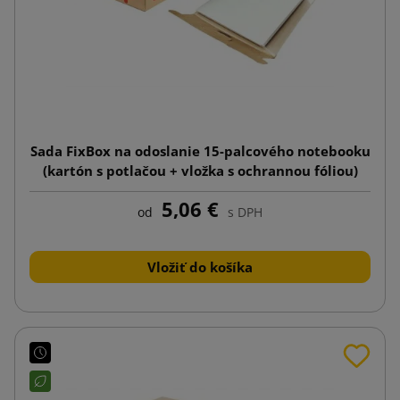
Sada FixBox na odoslanie 15-palcového notebooku
(kartón s potlačou + vložka s ochrannou fóliou)
5,06 €
od
s DPH
Vložiť do košíka