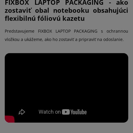
FIXBOX LAPTOP PACKAGING - ako
zostaviť obal notebooku obsahujúci
flexibilnú fóliovú kazetu
Predstavujeme FIXBOX LAPTOP PACKAGING s ochrannou
vložkou a ukážeme, ako ho zostaviť a pripraviť na odoslanie.