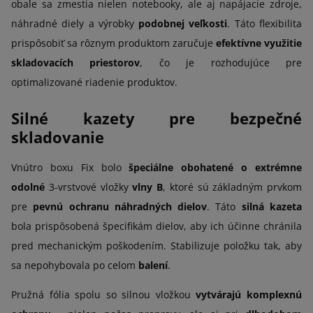
obale sa zmestia nielen notebooky, ale aj napájacie zdroje,
náhradné diely a výrobky
podobnej veľkosti
. Táto flexibilita
prispôsobiť sa rôznym produktom zaručuje
efektívne využitie
skladovacích priestorov
, čo je rozhodujúce pre
optimalizované riadenie produktov.
Silné kazety pre bezpečné
skladovanie
Vnútro boxu Fix bolo
špeciálne obohatené o extrémne
odolné
3-vrstvové vložky
vlny B
, ktoré sú základným prvkom
pre
pevnú ochranu náhradných dielov
. Táto
silná kazeta
bola prispôsobená špecifikám dielov, aby ich účinne chránila
pred mechanickým poškodením. Stabilizuje položku tak, aby
sa nepohybovala po celom
balení
.
Pružná fólia spolu so silnou vložkou
vytvárajú komplexnú