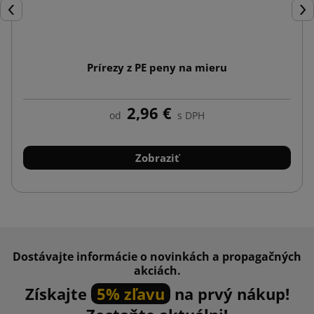
Späť
Ďal
Prírezy z PE peny na mieru
2,96 €
od
s DPH
Zobraziť
Dostávajte informácie o novinkách a propagačných
akciách.
Získajte
5% zľavu
na prvý nákup!