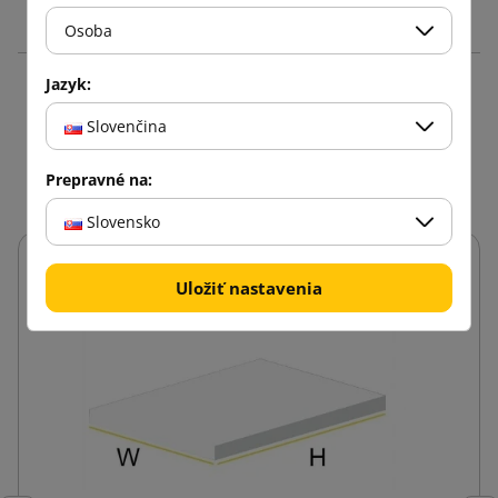
Osoba
Jazyk:
Produkty v rovnakej
Slovenčina
kategórii: 3
Prepravné na:
Slovensko
Uložiť nastavenia