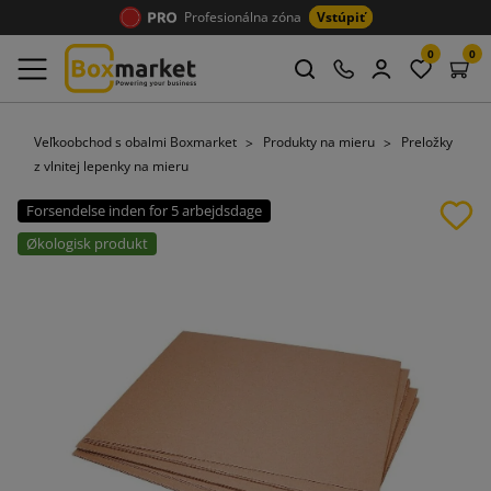
Profesionálna zóna
Vstúpiť
0
0
Veľkoobchod s obalmi Boxmarket
Produkty na mieru
Preložky
z vlnitej lepenky na mieru
Forsendelse inden for 5 arbejdsdage
Økologisk produkt