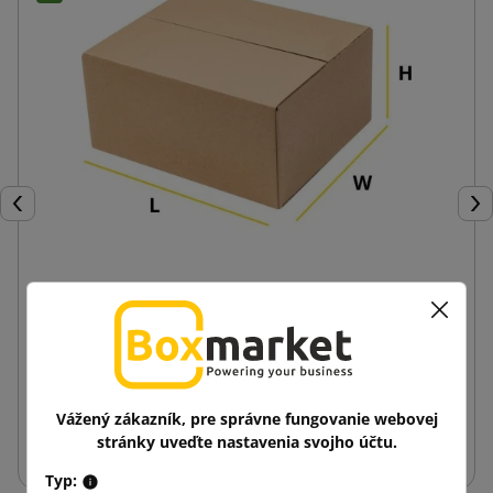
Späť
Ďal
Klopová krabica Fefco 201 na mieru
1,51 €
od
s DPH
Vážený zákazník, pre správne fungovanie webovej
Zobraziť
stránky uveďte nastavenia svojho účtu.
Typ: