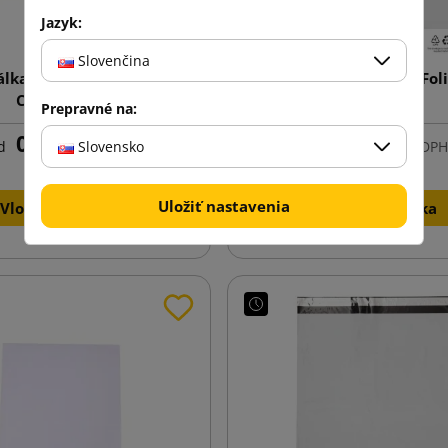
Jazyk:
Slovenčina
álka z papiera s potlačou
Biela kuriérska obálka Fol
C5 162x229
240x325
Prepravné na:
0,05 €
0,06 €
Slovensko
d
s DPH
od
s DPH
Uložiť nastavenia
Vložiť do košíka
Vložiť do košíka