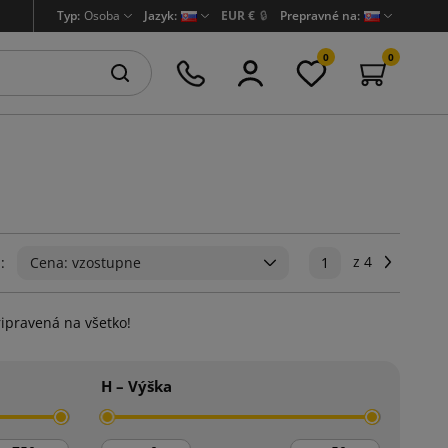
Typ:
Osoba
Jazyk:
EUR €
🔒
Prepravné na:
0
0
z 4
Ďalej
:
Cena: vzostupne
1
ripravená na všetko!
H – Výška