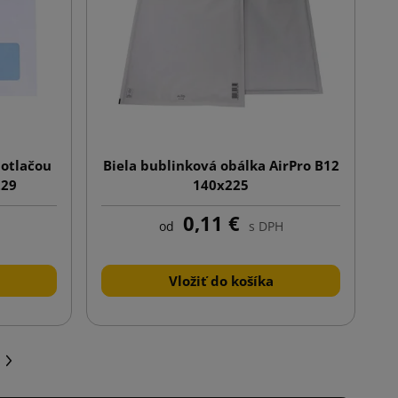
potlačou
Biela bublinková obálka AirPro B12
229
140x225
0,11 €
od
s DPH
Vložiť do košíka
Ďalej