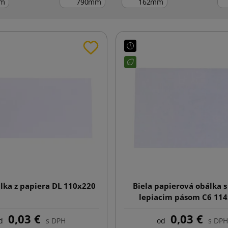
m
mm
mm
álka z papiera DL 110x220
Biela papierová obálka 
lepiacim pásom C6 11
0,03 €
0,03 €
d
s DPH
od
s DPH