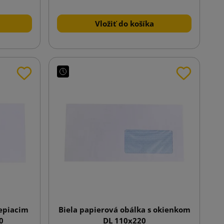
Vložiť do košíka
lepiacim
Biela papierová obálka s okienkom
0
DL 110x220