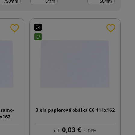
mm
mm
mm
s samo-
Biela papierová obálka C6 114x162
4x162
0,03 €
od
s DPH