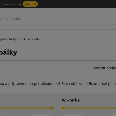
esionálna zóna
Vstúpiť
 podľa farby
Biela obálky
obálky
Zoradiť podľa
tná a pripravená na prispôsobenie? Biela obálka od Boxmarket je p
W – Šírka