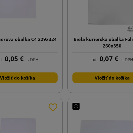
ierová obálka C4 229x324
Biela kuriérska obálka Fol
260x350
0,05 €
0,07 €
d
s DPH
od
s DPH
Vložiť do košíka
Vložiť do košíka