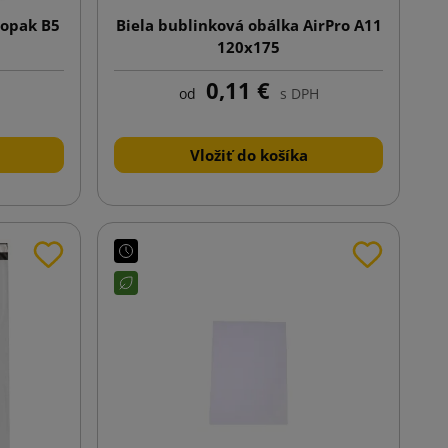
iopak B5
Biela bublinková obálka AirPro A11
120x175
0,11 €
od
s DPH
Vložiť do košíka