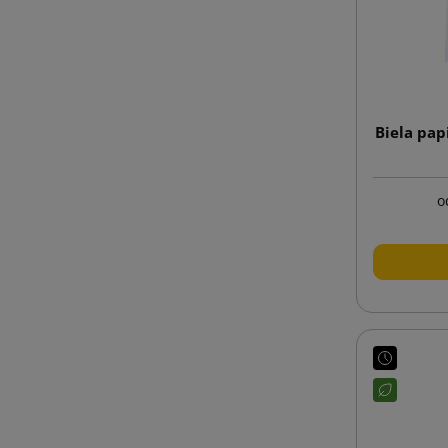
Biela pap
o