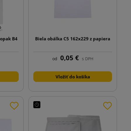
iopak B4
Biela obálka C5 162x229 z papiera
0,05 €
od
s DPH
Vložiť do košíka