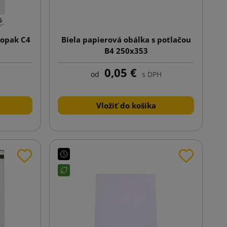
iopak C4
Biela papierová obálka s potlačou
B4 250x353
0,05 €
od
s DPH
Vložiť do košíka