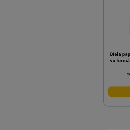
Bielá pa
vo formá
o