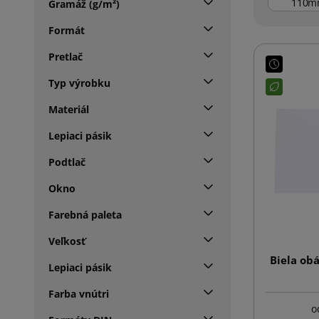
m
Gramáž (g/m²)
Formát
Pretlač
Typ výrobku
Materiál
Lepiaci pásik
Podtlač
Okno
Farebná paleta
Veľkosť
Biela ob
Lepiaci pásik
Farba vnútri
o