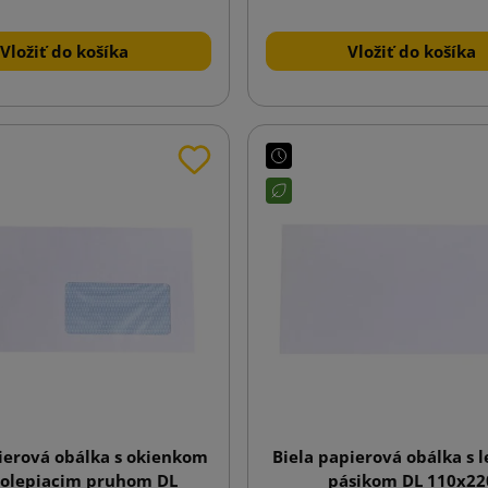
Vložiť do košíka
Vložiť do košíka
ierová obálka s okienkom
Biela papierová obálka s 
olepiacim pruhom DL
pásikom DL 110x22