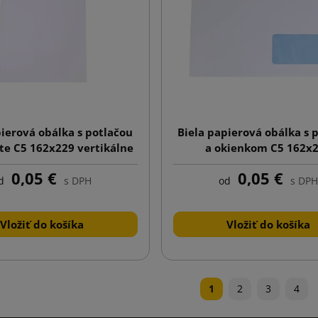
pierová obálka s potlačou
Biela papierová obálka s 
te C5 162x229 vertikálne
a okienkom C5 162x
0,05 €
0,05 €
d
s DPH
od
s DPH
Vložiť do košíka
Vložiť do košíka
1
2
3
4