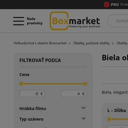
Prof
Naše
produkty
Veľkoobchod s obalmi Boxmarket
Obálky, poštové obálky
Obálky
Biela 
FILTROVAŤ PODĽA
Cena
Biela, elegan
€
€
Hrúbka filmu
L – Dĺžka
Typ uzáveru