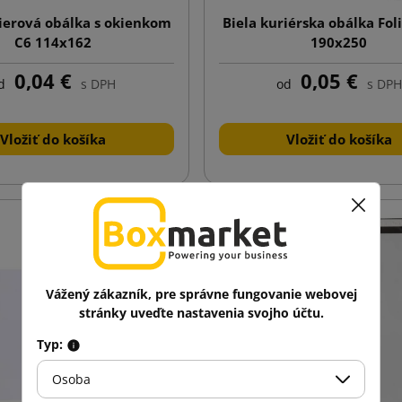
ierová obálka s okienkom
Biela kuriérska obálka Fol
C6 114x162
190x250
0,04 €
0,05 €
d
s DPH
od
s DPH
Vložiť do košíka
Vložiť do košíka
Vážený zákazník, pre správne fungovanie webovej
stránky uveďte nastavenia svojho účtu.
Typ:
Osoba