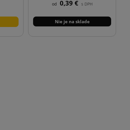
0,39 €
od
s DPH
Nie je na sklade