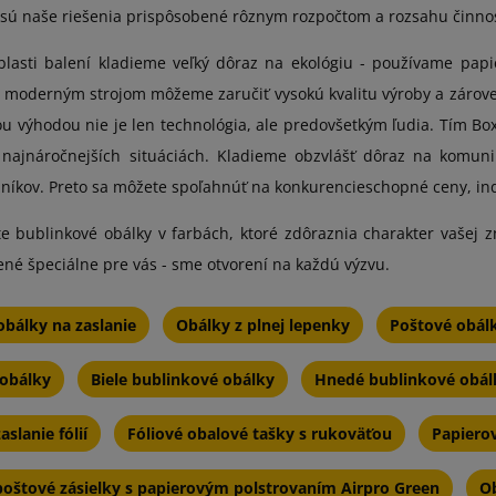
 sú naše riešenia prispôsobené rôznym rozpočtom a rozsahu činnost
oblasti balení kladieme veľký dôraz na ekológiu - používame pap
 moderným strojom môžeme zaručiť vysokú kvalitu výroby a zárove
u výhodou nie je len technológia, ale predovšetkým ľudia. Tím Box
v najnáročnejších situáciách. Kladieme obzvlášť dôraz na komun
níkov. Preto sa môžete spoľahnúť na konkurencieschopné ceny, ind
e bublinkové obálky v farbách, ktoré zdôraznia charakter vašej z
ené špeciálne pre vás - sme otvorení na každú výzvu.
bálky na zaslanie
Obálky z plnej lepenky
Poštové obálk
obálky
Biele bublinkové obálky
Hnedé bublinkové obál
slanie fólií
Fóliové obalové tašky s rukoväťou
Papiero
poštové zásielky s papierovým polstrovaním Airpro Green
Ob