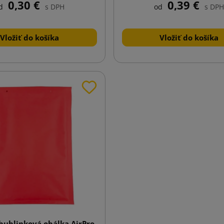
0,30 €
0,39 €
d
s DPH
od
s DPH
Vložiť do košíka
Vložiť do košíka
bublinková obálka AirPro