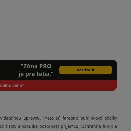
"Zóna
PRO
Pozrite si
je pre teba."
iduálnu cenu?
vídateľnou úpravou. Preto sú farebné bublinkové obálky
h listov a vzbudia pozornosť príjemcu. Ochranná funkcia