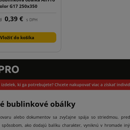
olor G17 250x350
0,39 €
d
s DPH
Vložiť do košíka
 izdelek, ki ga potrebujete? Chcete nakupovať viac a získať indiv
é bublinkové obálky
tovaru alebo dokumentov sa zvyčajne spája so striedmou, pred
spôsobom, ako dodajú balíku charakter, vyniknú v hromade inýc