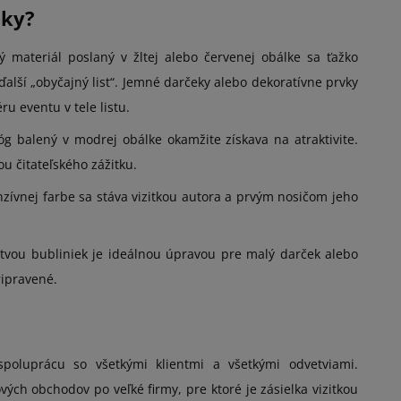
lky?
materiál poslaný v žltej alebo červenej obálke sa ťažko
 ďalší „obyčajný list“. Jemné darčeky alebo dekoratívne prvky
u eventu v tele listu.
g balený v modrej obálke okamžite získava na atraktivite.
u čitateľského zážitku.
zívnej farbe sa stáva vizitkou autora a prvým nosičom jeho
tvou bubliniek je ideálnou úpravou pre malý darček alebo
ripravené.
 spoluprácu so všetkými klientmi a všetkými odvetviami.
ých obchodov po veľké firmy, pre ktoré je zásielka vizitkou