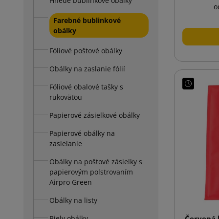
Hnedé bublinkové obálky
o
Farebné bublinkové
obálky
Fóliové poštové obálky
Obálky na zaslanie fólií
Fóliové obalové tašky s
rukoväťou
Papierové zásielkové obálky
Papierové obálky na
zasielanie
Obálky na poštové zásielky s
papierovým polstrovaním
Airpro Green
Obálky na listy
Biely obálky
Červená 