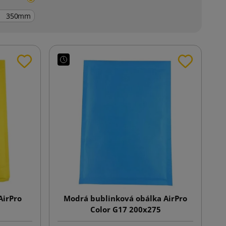
mm
AirPro
Modrá bublinková obálka AirPro
Color G17 200x275