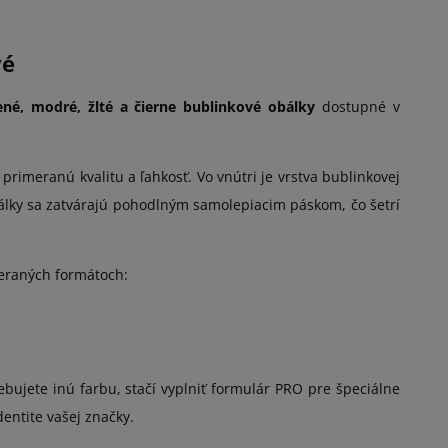
vé
ené, modré, žlté a čierne bublinkové obálky
dostupné v
primeranú kvalitu a ľahkosť. Vo vnútri je vrstva bublinkovej
álky sa zatvárajú pohodlným samolepiacim páskom, čo šetrí
beraných formátoch:
rebujete inú farbu, stačí vyplniť formulár PRO pre špeciálne
dentite vašej značky.