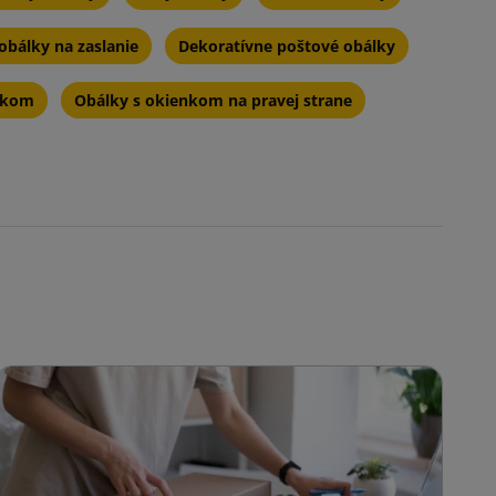
obálky na zaslanie
Dekoratívne poštové obálky
nkom
Obálky s okienkom na pravej strane