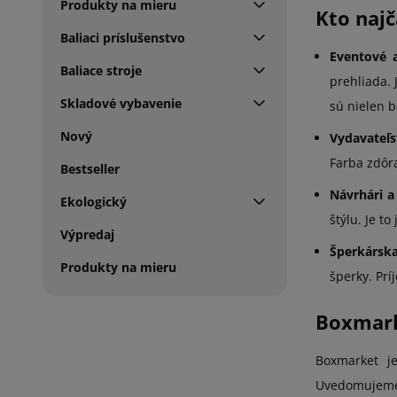
Produkty na mieru
Kto najč
Baliaci príslušenstvo
Eventové 
Baliace stroje
prehliada. 
Skladové vybavenie
sú nielen b
Nový
Vydavateľs
Farba zdôra
Bestseller
Návrhári a 
Ekologický
štýlu. Je t
Výpredaj
Šperkárska
Produkty na mieru
šperky. Prí
Boxmarke
Boxmarket je
Uvedomujeme s