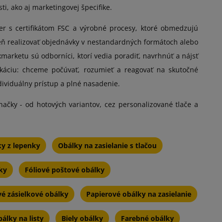
i, ako aj marketingovej špecifike.
ier s certifikátom FSC a výrobné procesy, ktoré obmedzujú
ň realizovať objednávky v nestandardných formátoch alebo
marketu sú odborníci, ktorí vedia poradiť, navrhnúť a nájsť
ikáciu: chceme počúvať, rozumieť a reagovať na skutočné
ividuálny prístup a plné nasadenie.
načky - od hotových variantov, cez personalizované tlače a
y z lepenky
Obálky na zasielanie s tlačou
ky
Fóliové poštové obálky
vé zásielkové obálky
Papierové obálky na zasielanie
álky na listy
Biely obálky
Farebné obálky