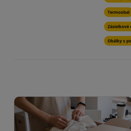
Termoobal
Zásielkové 
Obálky s p