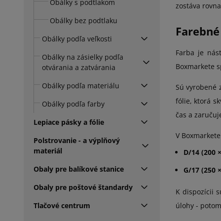
Obálky s podtlakom
zostáva rovna
Obálky bez podtlaku
Farebné 
Obálky podľa veľkosti
Farba je nás
Obálky na zásielky podľa
Boxmarkete sp
otvárania a zatvárania
Obálky podľa materiálu
Sú vyrobené z
fólie, ktorá 
Obálky podľa farby
čas a zaručuj
Lepiace pásky a fólie
V Boxmarkete 
Polstrovanie - a výplňový
materiál
D/14 (200 
Obaly pre balíkové stanice
G/17 (250 
Obaly pre poštové štandardy
K dispozícii 
Tlačové centrum
úlohy - potom