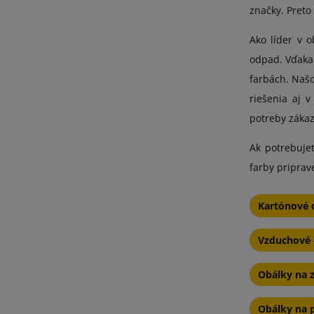
značky. Preto
Ako líder v 
odpad. Vďaka
farbách. Našo
riešenia aj 
potreby zákaz
Ak potrebujet
farby priprav
Kartónové o
Vzduchové 
Obálky na za
Obálky na 