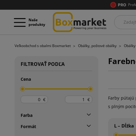
Prof
Naše
produkty
Veľkoobchod s obalmi Boxmarket
Obálky, poštové obálky
Obálky
Farebn
FILTROVAŤ PODĽA
Cena
Farby pútajú 
€
€
s plným poci
Farba
L – Dĺžka
Formát