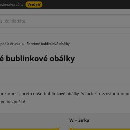
esionálna zóna
Vstúpiť
 podľa druhu
Farebné bublinkové obálky
é bublinkové obálky
pozornosť, preto naše bublinkové obálky "v farbe" nezostanú nepo
tom bezpečia!
W – Šírka