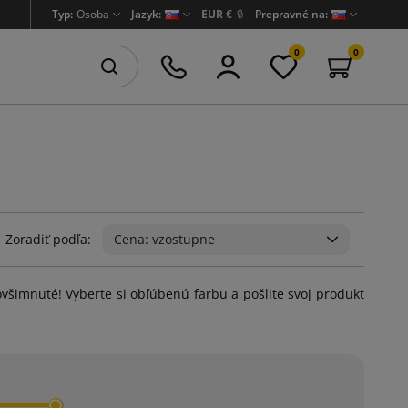
Typ:
Osoba
Jazyk:
EUR €
🔒
Prepravné na:
0
0
Zoradiť podľa:
Cena: vzostupne
všimnuté! Vyberte si obľúbenú farbu a pošlite svoj produkt