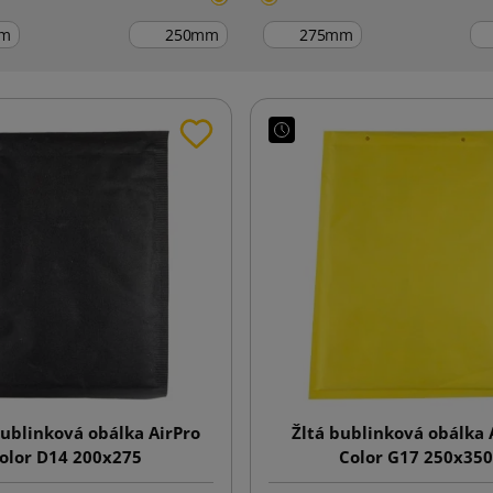
m
mm
mm
ublinková obálka AirPro
Žltá bublinková obálka 
olor D14 200x275
Color G17 250x350