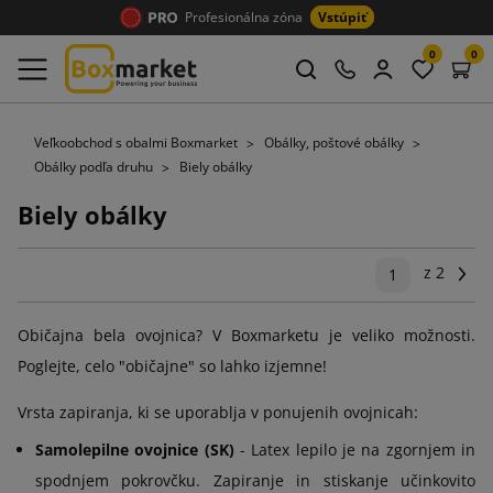
Profesionálna zóna
Vstúpiť
0
0
Veľkoobchod s obalmi Boxmarket
Obálky, poštové obálky
Obálky podľa druhu
Biely obálky
Biely obálky
z 2
Ďal
1
Običajna bela ovojnica? V Boxmarketu je veliko možnosti.
Poglejte, celo "običajne" so lahko izjemne!
Vrsta zapiranja, ki se uporablja v ponujenih ovojnicah:
Samolepilne ovojnice (SK)
- Latex lepilo je na zgornjem in
spodnjem pokrovčku. Zapiranje in stiskanje učinkovito