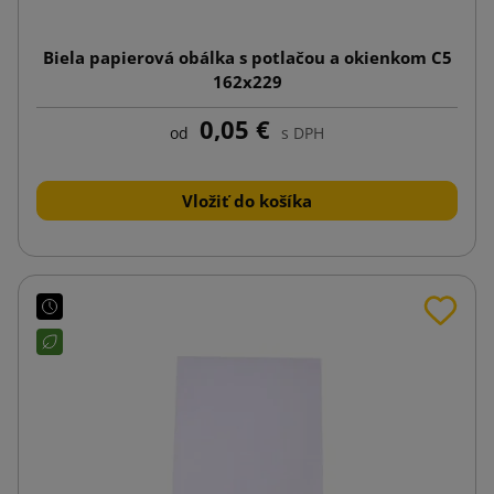
Biela papierová obálka s potlačou a okienkom C5
162x229
0,05 €
od
s DPH
Vložiť do košíka