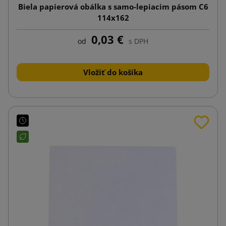
Biela papierová obálka s samo-lepiacim pásom C6
114x162
0,03 €
od
s DPH
Vložiť do košíka