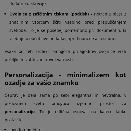
dodatno diskrecijo.
Ovojnice z zaščitnim tiskom (podtisk)
- notranja plast z
značilnim vzorcem ščiti vsebino pred prepuščanjem
svetlobe. To je še posebej pomembno pri dokumentih, ki
vsebujejo občutljive podatke, npr. finančne ali osebne.
Vsaka od teh različic omogoča prilagoditev ovojnice vrsti
pošiljke in zahtevani ravni varnosti.
Personalizacija - minimalizem kot
ozadje za vašo znamko
Čeprav je bela sama po sebi elegantna in nevtralna, v
poslovnem svetu omogoča izjemno prostor za
personalizacijo
. To je odlična osnova, na katero lahko
postavite:
logotip podjetja,