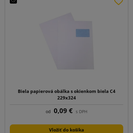
Biela papierová obálka s okienkom biela C4
229x324
0,09 €
od
s DPH
Vložiť do košíka