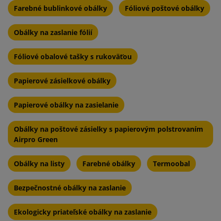
Farebné bublinkové obálky
Fóliové poštové obálky
Obálky na zaslanie fólií
Fóliové obalové tašky s rukoväťou
Papierové zásielkové obálky
Papierové obálky na zasielanie
Obálky na poštové zásielky s papierovým polstrovaním
Airpro Green
Obálky na listy
Farebné obálky
Termoobal
Bezpečnostné obálky na zaslanie
Ekologicky priateľské obálky na zaslanie