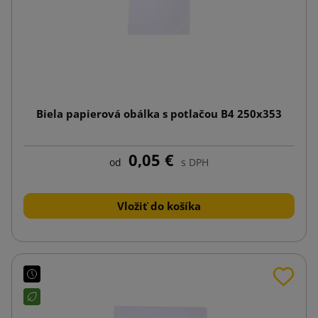
Biela papierová obálka s potlačou B4 250x353
0,05 €
od
s DPH
Vložiť do košíka