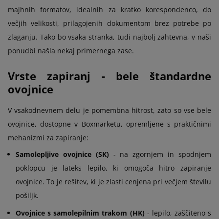
majhnih formatov, idealnih za kratko korespondenco, do
večjih velikosti, prilagojenih dokumentom brez potrebe po
zlaganju. Tako bo vsaka stranka, tudi najbolj zahtevna, v naši
ponudbi našla nekaj primernega zase.
Vrste zapiranj - bele štandardne
ovojnice
V vsakodnevnem delu je pomembna hitrost, zato so vse bele
ovojnice, dostopne v Boxmarketu, opremljene s praktičnimi
mehanizmi za zapiranje:
Samolepljive ovojnice (SK)
- na zgornjem in spodnjem
poklopcu je lateks lepilo, ki omogoča hitro zapiranje
ovojnice. To je rešitev, ki je zlasti cenjena pri večjem številu
pošiljk.
Ovojnice s samolepilnim trakom (HK)
- lepilo, zaščiteno s