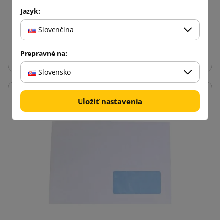
Jazyk:
0,05 €
od
s DPH
Slovenčina
Vložiť do košíka
Prepravné na:
Slovensko
Uložiť nastavenia