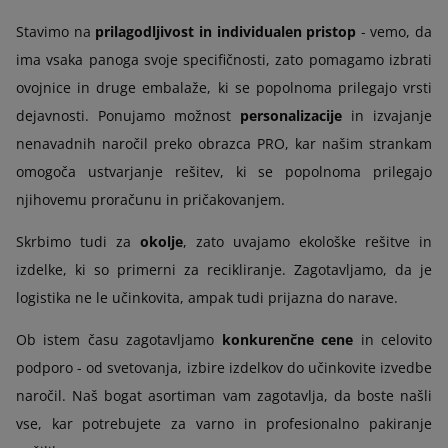
Stavimo na
prilagodljivost in individualen pristop
- vemo, da
ima vsaka panoga svoje specifičnosti, zato pomagamo izbrati
ovojnice in druge embalaže, ki se popolnoma prilegajo vrsti
dejavnosti. Ponujamo možnost
personalizacije
in izvajanje
nenavadnih naročil preko obrazca PRO, kar našim strankam
omogoča ustvarjanje rešitev, ki se popolnoma prilegajo
njihovemu proračunu in pričakovanjem.
Skrbimo tudi za
okolje
, zato uvajamo ekološke rešitve in
izdelke, ki so primerni za recikliranje. Zagotavljamo, da je
logistika ne le učinkovita, ampak tudi prijazna do narave.
Ob istem času zagotavljamo
konkurenčne cene
in celovito
podporo - od svetovanja, izbire izdelkov do učinkovite izvedbe
naročil. Naš bogat asortiman vam zagotavlja, da boste našli
vse, kar potrebujete za varno in profesionalno pakiranje