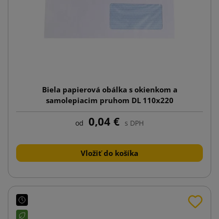
Biela papierová obálka s okienkom a
samolepiacim pruhom DL 110x220
0,04 €
od
s DPH
Vložiť do košíka