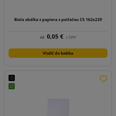
Biela obálka z papiera s potlačou C5 162x229
0,05 €
od
s DPH
Vložiť do košíka