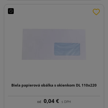
Biela papierová obálka s okienkom DL 110x220
0,04 €
od
s DPH