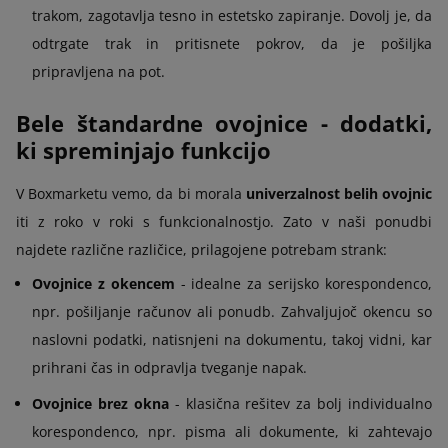
trakom, zagotavlja tesno in estetsko zapiranje. Dovolj je, da
odtrgate trak in pritisnete pokrov, da je pošiljka
pripravljena na pot.
Bele štandardne ovojnice - dodatki,
ki spreminjajo funkcijo
V Boxmarketu vemo, da bi morala
univerzalnost belih ovojnic
iti z roko v roki s funkcionalnostjo. Zato v naši ponudbi
najdete različne različice, prilagojene potrebam strank:
Ovojnice z okencem
- idealne za serijsko korespondenco,
npr. pošiljanje računov ali ponudb. Zahvaljujoč okencu so
naslovni podatki, natisnjeni na dokumentu, takoj vidni, kar
prihrani čas in odpravlja tveganje napak.
Ovojnice brez okna
- klasična rešitev za bolj individualno
korespondenco, npr. pisma ali dokumente, ki zahtevajo