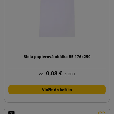
Biela papierová obálka B5 176x250
0,08 €
od
s DPH
Vložiť do košíka