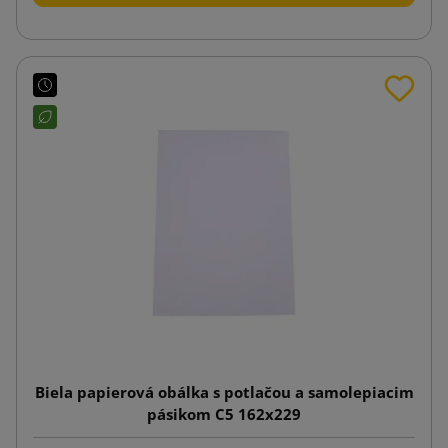
Biela papierová obálka s potlačou a samolepiacim
pásikom C5 162x229