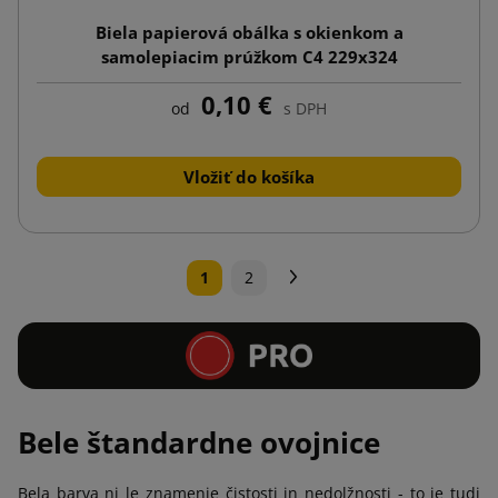
Biela papierová obálka s okienkom a
samolepiacim prúžkom C4 229x324
0,10 €
od
s DPH
Vložiť do košíka
Ďalej
1
2
Bele štandardne ovojnice
Bela barva ni le znamenje čistosti in nedolžnosti - to je tudi