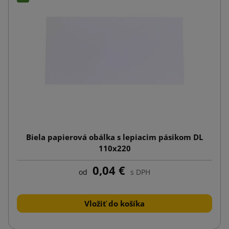
Biela papierová obálka s lepiacim pásikom DL
110x220
0,04 €
od
s DPH
Vložiť do košíka