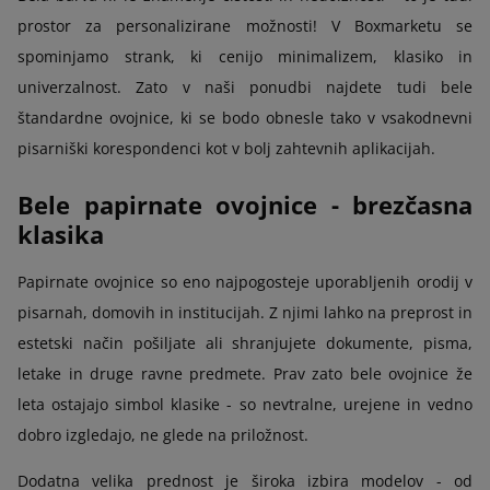
prostor za personalizirane možnosti! V Boxmarketu se
spominjamo strank, ki cenijo minimalizem, klasiko in
univerzalnost. Zato v naši ponudbi najdete tudi bele
štandardne ovojnice, ki se bodo obnesle tako v vsakodnevni
pisarniški korespondenci kot v bolj zahtevnih aplikacijah.
Bele papirnate ovojnice - brezčasna
klasika
Papirnate ovojnice so eno najpogosteje uporabljenih orodij v
pisarnah, domovih in institucijah. Z njimi lahko na preprost in
estetski način pošiljate ali shranjujete dokumente, pisma,
letake in druge ravne predmete. Prav zato bele ovojnice že
leta ostajajo simbol klasike - so nevtralne, urejene in vedno
dobro izgledajo, ne glede na priložnost.
Dodatna velika prednost je široka izbira modelov - od