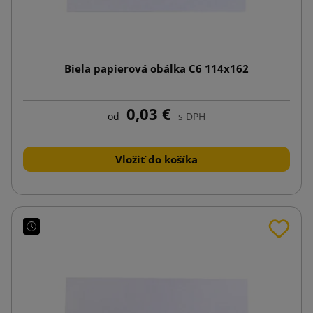
Biela papierová obálka C6 114x162
0,03 €
od
s DPH
Vložiť do košíka