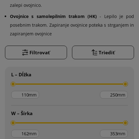
zalepi ovojnico.
Ovojnice s samolepilnim trakom (HK)
- Lepilo je pod
posebnim trakom. Zapiranje ovojnice poteka s strganjem in
zapiranjem ovojnice
Filtrovať
Triediť
L – Dĺžka
mm
mm
W – Šírka
mm
mm