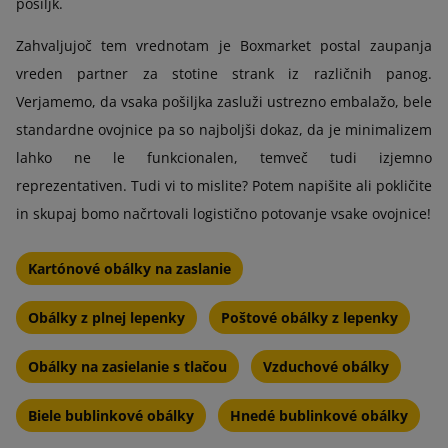
pošiljk.
Zahvaljujoč tem vrednotam je Boxmarket postal zaupanja
vreden partner za stotine strank iz različnih panog.
Verjamemo, da vsaka pošiljka zasluži ustrezno embalažo, bele
standardne ovojnice pa so najboljši dokaz, da je minimalizem
lahko ne le funkcionalen, temveč tudi izjemno
reprezentativen. Tudi vi to mislite? Potem napišite ali pokličite
in skupaj bomo načrtovali logistično potovanje vsake ovojnice!
Kartónové obálky na zaslanie
Obálky z plnej lepenky
Poštové obálky z lepenky
Obálky na zasielanie s tlačou
Vzduchové obálky
Biele bublinkové obálky
Hnedé bublinkové obálky