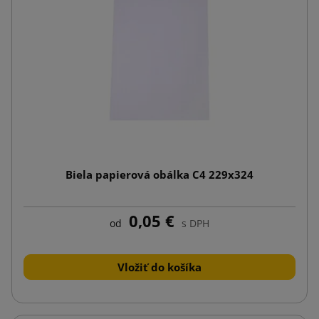
Biela papierová obálka C4 229x324
0,05 €
od
s DPH
Vložiť do košíka