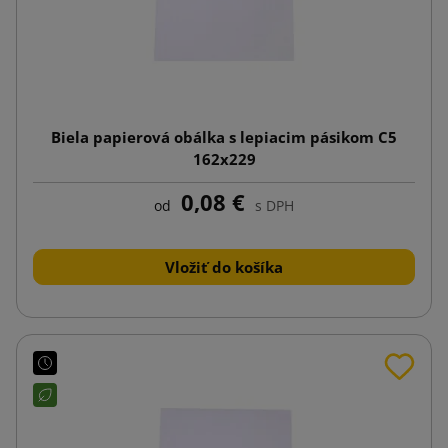
Biela papierová obálka s lepiacim pásikom C5
162x229
0,08 €
od
s DPH
Vložiť do košíka