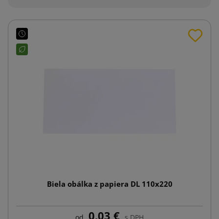
Biela obálka z papiera DL 110x220
0,03 €
od
s DPH