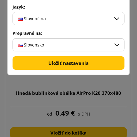
Jazyk:
Slovenčina
Prepravné na:
Slovensko
Uložiť nastavenia
Hnedá bublinková obálka AirPro K20 370x480
0,49 €
od
s DPH
Vložiť do košíka