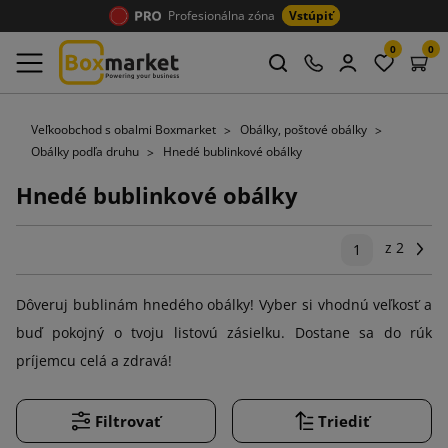
Profesionálna zóna
Vstúpiť
0
0
Veľkoobchod s obalmi Boxmarket
Obálky, poštové obálky
Obálky podľa druhu
Hnedé bublinkové obálky
Hnedé bublinkové obálky
z 2
Ďal
1
Dôveruj bublinám hnedého obálky! Vyber si vhodnú veľkosť a
buď pokojný o tvoju listovú zásielku. Dostane sa do rúk
príjemcu celá a zdravá!
Filtrovať
Triediť