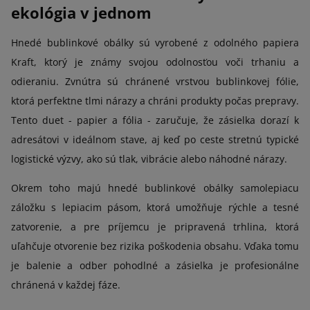
ekológia v jednom
Hnedé bublinkové obálky sú vyrobené z odolného papiera
Kraft, ktorý je známy svojou odolnosťou voči trhaniu a
odieraniu. Zvnútra sú chránené vrstvou bublinkovej fólie,
ktorá perfektne tlmi nárazy a chráni produkty počas prepravy.
Tento duet - papier a fólia - zaručuje, že zásielka dorazí k
adresátovi v ideálnom stave, aj keď po ceste stretnú typické
logistické výzvy, ako sú tlak, vibrácie alebo náhodné nárazy.
Okrem toho majú hnedé bublinkové obálky samolepiacu
záložku s lepiacim pásom, ktorá umožňuje rýchle a tesné
zatvorenie, a pre príjemcu je pripravená trhlina, ktorá
uľahčuje otvorenie bez rizika poškodenia obsahu. Vďaka tomu
je balenie a odber pohodlné a zásielka je profesionálne
chránená v každej fáze.