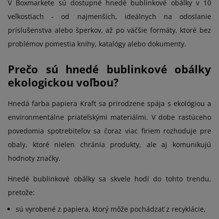
V Boxmarkete sú dostupné hnedé bublinkové obálky v 10
veľkostiach - od najmenších, ideálnych na odoslanie
príslušenstva alebo šperkov, až po väčšie formáty, ktoré bez
problémov pomestia knihy, katalógy alebo dokumenty.
Prečo sú hnedé bublinkové obálky
ekologickou voľbou?
Hnedá farba papiera Kraft sa prirodzene spája s ekológiou a
environmentálne priateľskými materiálmi. V dobe rastúceho
povedomia spotrebiteľov sa čoraz viac firiem rozhoduje pre
obaly, ktoré nielen chránia produkty, ale aj komunikujú
hodnoty značky.
Hnedé bublinkové obálky sa skvele hodí do tohto trendu,
pretože:
sú vyrobené z papiera, ktorý môže pochádzať z recyklácie,