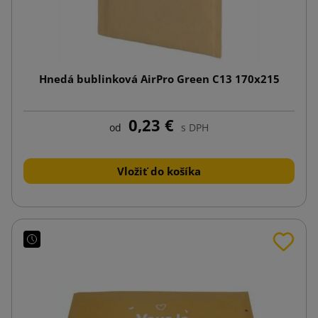
Hnedá bublinková AirPro Green C13 170x215
0,23 €
od
s DPH
Vložiť do košíka