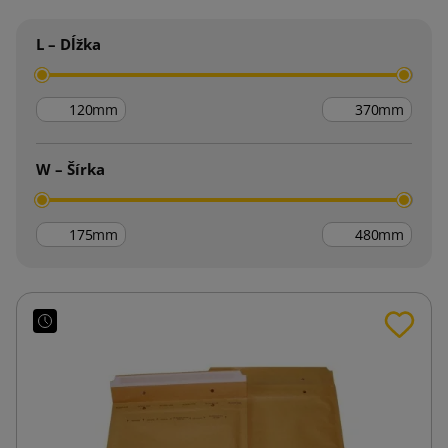
L – Dĺžka
mm
mm
W – Šírka
mm
mm