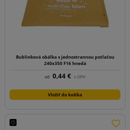
Bublinková obálka s jednostrannou potlačou
240x350 F16 hnedá
0,44 €
od
s DPH
Vložiť do košíka