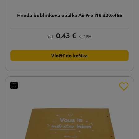
Hnedá bublinková obálka AirPro I19 320x455
0,43 €
od
s DPH
Vložiť do košíka