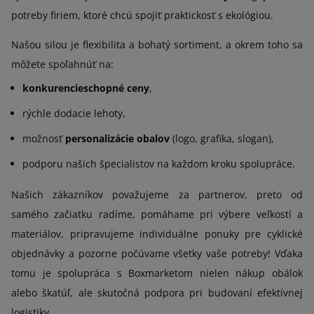
potreby firiem, ktoré chcú spojiť praktickosť s ekológiou.
Našou silou je flexibilita a bohatý sortiment, a okrem toho sa
môžete spoľahnúť na:
konkurencieschopné ceny
,
rýchle dodacie lehoty,
možnosť
personalizácie obalov
(logo, grafika, slogan),
podporu našich špecialistov na každom kroku spolupráce.
Našich zákazníkov považujeme za partnerov, preto od
samého začiatku radíme, pomáhame pri výbere veľkostí a
materiálov, pripravujeme individuálne ponuky pre cyklické
objednávky a pozorne počúvame všetky vaše potreby! Vďaka
tomu je spolupráca s Boxmarketom nielen nákup obálok
alebo škatúľ, ale skutočná podpora pri budovaní efektívnej
logistiky.