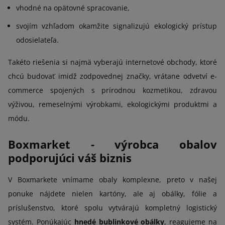
vhodné na opätovné spracovanie,
svojím vzhľadom okamžite signalizujú ekologický prístup
odosielateľa.
Takéto riešenia si najmä vyberajú internetové obchody, ktoré
chcú budovať imidž zodpovednej značky, vrátane odvetví e-
commerce spojených s prírodnou kozmetikou, zdravou
výživou, remeselnými výrobkami, ekologickými produktmi a
módu.
Boxmarket - výrobca obalov
podporujúci váš biznis
V Boxmarkete vnímame obaly komplexne, preto v našej
ponuke nájdete nielen kartóny, ale aj obálky, fólie a
príslušenstvo, ktoré spolu vytvárajú kompletný logistický
systém. Ponúkajúc
hnedé bublinkové obálky
, reagujeme na