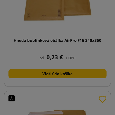
Hnedá bublinková obálka AirPro F16 240x350
0,23 €
od
s DPH
Vložiť do košíka