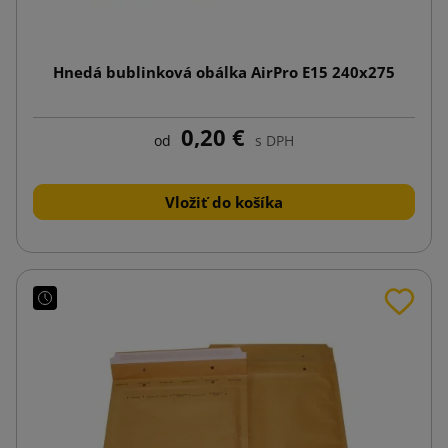
Hnedá bublinková obálka AirPro E15 240x275
0,20 €
od
s DPH
Vložiť do košíka