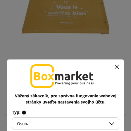
Bublinková obálka s jednostrannou potlačou
170x225 C13 hnedá
0,30 €
od
s DPH
Vážený zákazník, pre správne fungovanie webovej
Vložiť do košíka
stránky uveďte nastavenia svojho účtu.
Typ:
Osoba