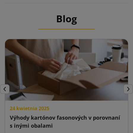
Blog
Späť
Ďal
24 kwietnia 2025
Výhody kartónov fasonových v porovnaní
s inými obalami