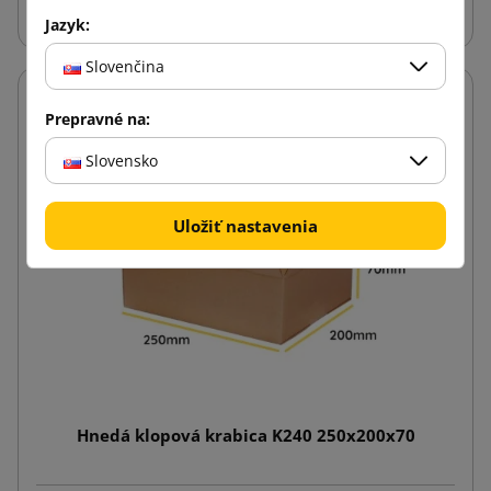
Jazyk:
Slovenčina
Prepravné na:
Slovensko
Uložiť nastavenia
Hnedá klopová krabica K240 250x200x70