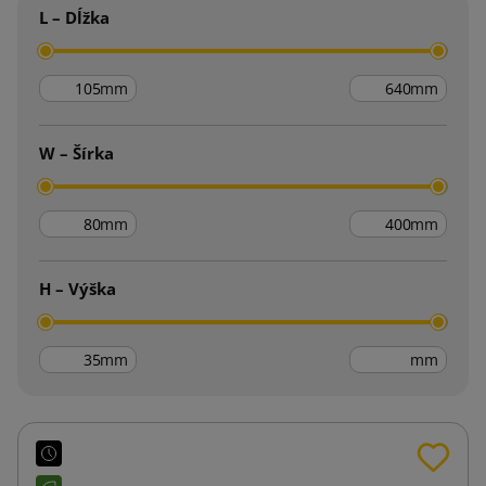
L – Dĺžka
mm
mm
W – Šírka
mm
mm
H – Výška
mm
mm