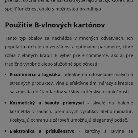
pre tlač, čo znamená, že ich často vyberajú značky, ktoré chcú
spojiť funkčnosť obalu s možnosťou brandingu.
Použitie B-vlnových kartónov
Tento typ obalov sa nachádza v mnohých odvetviach. Ich
popularitu určuje univerzálnosť a optimálne parametre, ktoré
robia z vlnitých krabíc B výber pre e-commerce, ako aj pre
tradičné výrobné alebo služobné spoločnosti.
E-commerce a logistika
- ideálne na odosielanie malých a
stredných produktov. Vlna B efektívne tlmi nárazy a krabice
sa zmestia do štandardov väčšiny kuriérskych spoločností.
Kozmetický a beauty priemysel
- skvelé na balenie
kozmetiky v sadách, prémiových výrobkov alebo miniatúr.
Poskytujú ochranu a zároveň umožňujú elegantný potlač.
Elektronika a príslušenstvo
- kartóny z B-vlne sa