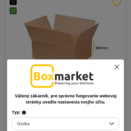
Hnedá klopová krabica K110 250x200x100
Vážený zákazník, pre správne fungovanie webovej
stránky uveďte nastavenia svojho účtu.
0,33 €
od
s DPH
Typ:
Osoba
Vložiť do košíka