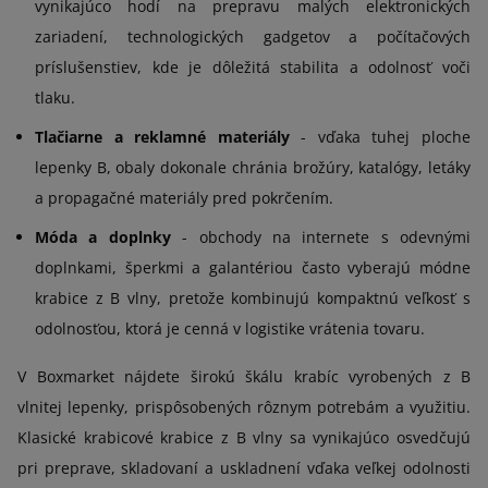
vynikajúco hodí na prepravu malých elektronických
zariadení, technologických gadgetov a počítačových
príslušenstiev, kde je dôležitá stabilita a odolnosť voči
tlaku.
Tlačiarne a reklamné materiály
- vďaka tuhej ploche
lepenky B, obaly dokonale chránia brožúry, katalógy, letáky
a propagačné materiály pred pokrčením.
Móda a doplnky
- obchody na internete s odevnými
doplnkami, šperkmi a galantériou často vyberajú módne
krabice z B vlny, pretože kombinujú kompaktnú veľkosť s
odolnosťou, ktorá je cenná v logistike vrátenia tovaru.
V Boxmarket nájdete širokú škálu krabíc vyrobených z B
vlnitej lepenky, prispôsobených rôznym potrebám a využitiu.
Klasické krabicové krabice z B vlny sa vynikajúco osvedčujú
pri preprave, skladovaní a uskladnení vďaka veľkej odolnosti