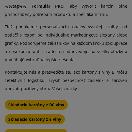
%%tag%%
Formulár PRO
, aby vytvoriť kartón plne
prispôsobený potrebám produktu a špecifikám trhu.
Tiež ponúkame personalizáciu obalov vysokej kvality, od
potlačí s logom po individuálne marketingové slogany alebo
grafiky. Podporujeme zákazníkov na každom kroku spolupráce
a naši konzultanti s radosťou odpovedajú na všetky otázky a
pomáhajú vybrať najlepšie riešenia.
Kontaktujte nás a presvedčte sa, ako kartóny z vlny B môžu
zefektívniť logistiku, zvýšiť bezpečnosť zásielok a zároveň
upevniť pozitívny obraz Vašej značky.
Skladacie kartóny z BC vlny
Skladacie kartóny z E vlny