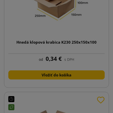
Hnedá klopová krabica K230 250x150x100
0,34 €
od
s DPH
Vložiť do košíka