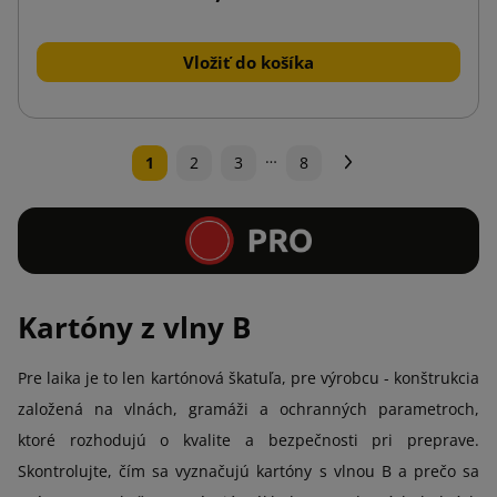
Vložiť do košíka
…
Ďalej
1
2
3
8
Kartóny z vlny B
Pre laika je to len kartónová škatuľa, pre výrobcu - konštrukcia
založená na vlnách, gramáži a ochranných parametroch,
ktoré rozhodujú o kvalite a bezpečnosti pri preprave.
Skontrolujte, čím sa vyznačujú kartóny s vlnou B a prečo sa