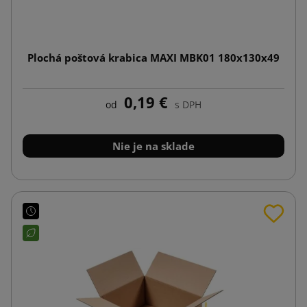
Plochá poštová krabica MAXI MBK01 180x130x49
0,19 €
od
s DPH
Nie je na sklade