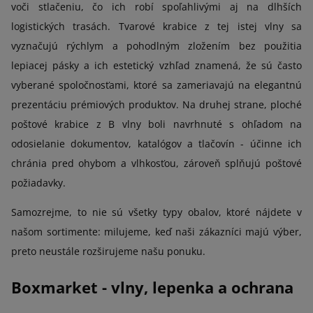
voči stlačeniu, čo ich robí spoľahlivými aj na dlhších
logistických trasách. Tvarové krabice z tej istej vlny sa
vyznačujú rýchlym a pohodlným zložením bez použitia
lepiacej pásky a ich estetický vzhľad znamená, že sú často
vyberané spoločnosťami, ktoré sa zameriavajú na elegantnú
prezentáciu prémiových produktov. Na druhej strane, ploché
poštové krabice z B vlny boli navrhnuté s ohľadom na
odosielanie dokumentov, katalógov a tlačovín - účinne ich
chránia pred ohybom a vlhkosťou, zároveň splňujú poštové
požiadavky.
Samozrejme, to nie sú všetky typy obalov, ktoré nájdete v
našom sortimente: milujeme, keď naši zákazníci majú výber,
preto neustále rozširujeme našu ponuku.
Boxmarket - vlny, lepenka a ochrana