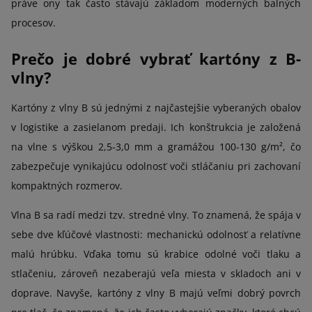
práve ony tak často stávajú základom moderných balných
procesov.
Prečo je dobré vybrať kartóny z B-
vlny?
Kartóny z vlny B sú jednými z najčastejšie vyberaných obalov
v logistike a zasielanom predaji. Ich konštrukcia je založená
na vlne s výškou 2,5-3,0 mm a gramážou 100-130 g/m², čo
zabezpečuje vynikajúcu odolnosť voči stláčaniu pri zachovaní
kompaktných rozmerov.
Vlna B sa radí medzi tzv. stredné vlny. To znamená, že spája v
sebe dve kľúčové vlastnosti: mechanickú odolnosť a relatívne
malú hrúbku. Vďaka tomu sú krabice odolné voči tlaku a
stlačeniu, zároveň nezaberajú veľa miesta v skladoch ani v
doprave. Navyše, kartóny z vlny B majú veľmi dobrý povrch