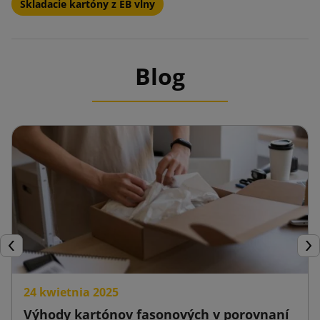
Skladacie kartóny z EB vlny
Blog
Späť
Ďal
24 kwietnia 2025
Výhody kartónov fasonových v porovnaní