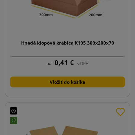
Hnedá klopová krabica K105 300x200x70
0,41 €
od
s DPH
Vložiť do košíka