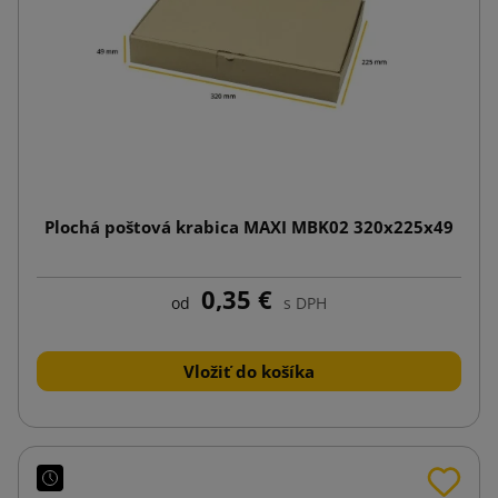
Plochá poštová krabica MAXI MBK02 320x225x49
0,35 €
od
s DPH
Vložiť do košíka