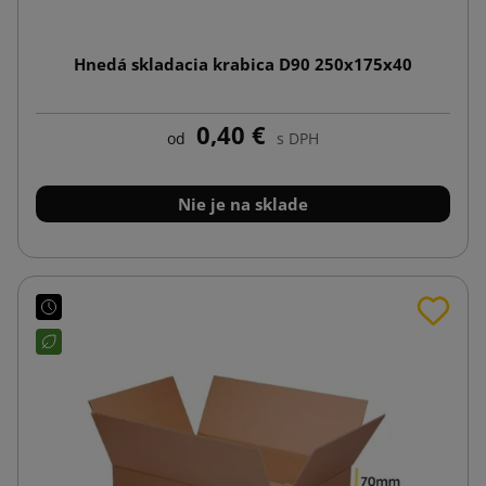
Hnedá skladacia krabica D90 250x175x40
0,40 €
od
s DPH
Nie je na sklade