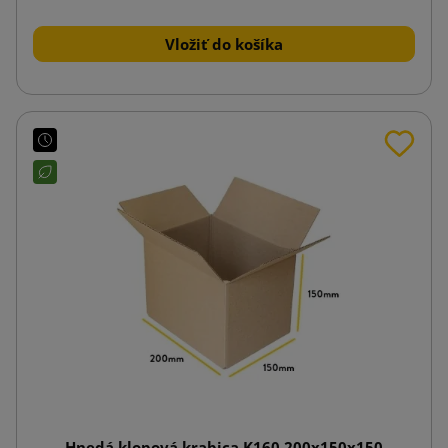
Vložiť do košíka
Hnedá klopová krabica K160 200x150x150