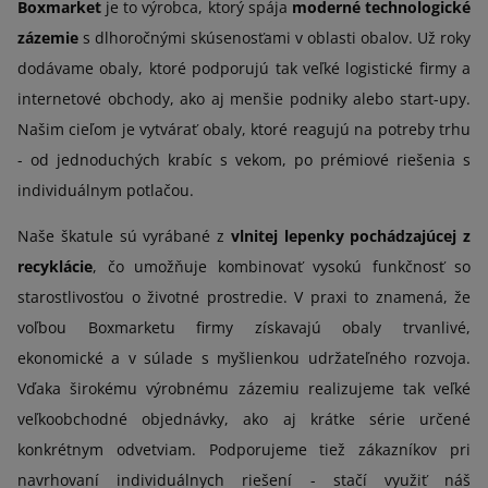
Boxmarket
je to výrobca, ktorý spája
moderné technologické
zázemie
s dlhoročnými skúsenosťami v oblasti obalov. Už roky
dodávame obaly, ktoré podporujú tak veľké logistické firmy a
internetové obchody, ako aj menšie podniky alebo start-upy.
Našim cieľom je vytvárať obaly, ktoré reagujú na potreby trhu
- od jednoduchých krabíc s vekom, po prémiové riešenia s
individuálnym potlačou.
Naše škatule sú vyrábané z
vlnitej lepenky pochádzajúcej z
recyklácie
, čo umožňuje kombinovať vysokú funkčnosť so
starostlivosťou o životné prostredie. V praxi to znamená, že
voľbou Boxmarketu firmy získavajú obaly trvanlivé,
ekonomické a v súlade s myšlienkou udržateľného rozvoja.
Vďaka širokému výrobnému zázemiu realizujeme tak veľké
veľkoobchodné objednávky, ako aj krátke série určené
konkrétnym odvetviam. Podporujeme tiež zákazníkov pri
navrhovaní individuálnych riešení - stačí využiť náš