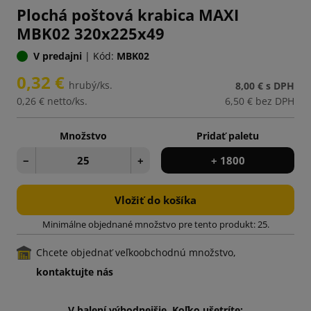
Plochá poštová krabica MAXI
MBK02 320x225x49
V predajni
|
Kód:
MBK02
0,32 €
hrubý/ks.
8,00 €
s DPH
0,26 €
netto/ks.
6,50 €
bez DPH
Množstvo
Pridať paletu
−
+
+ 1800
Vložiť do košíka
Minimálne objednané množstvo pre tento produkt: 25.
Chcete objednať veľkoobchodnú množstvo,
kontaktujte nás
V balení výhodnejšie. Koľko ušetríte: