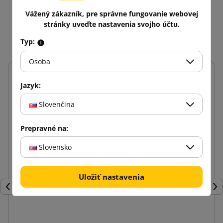
Vážený zákazník, pre správne fungovanie webovej
Mohlo by vás zaujať aj
stránky uveďte nastavenia svojho účtu.
Typ:
Osoba
Jazyk:
Slovenčina
Prepravné na:
Slovensko
Uložiť nastavenia
Späť
Ďal