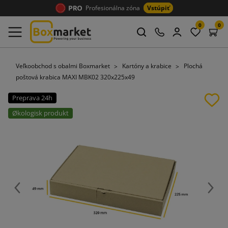
Profesionálna zóna
Vstúpiť
0
0
Veľkoobchod s obalmi Boxmarket
Kartóny a krabice
Plochá
poštová krabica MAXI MBK02 320x225x49
Preprava 24h
Økologisk produkt
Späť
Ďalej