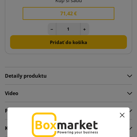
Kúp si sadu
71,42 €
−
+
Pridať do košíka
Detaily produktu
Video
Popis
Komentáre