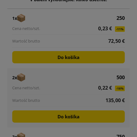
250
1x
0,23 €
-11%
72,50 €
Do košíka
500
2x
0,22 €
-16%
135,00 €
Do košíka
750
3x