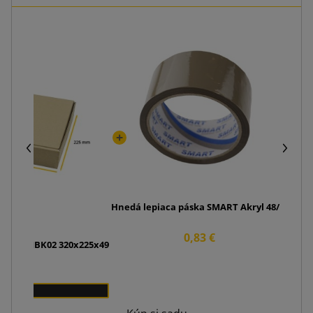
Papi
Hnedá lepiaca páska SMART Akryl 48/50
0,83 €
a MAXI MBK02 320x225x49
00 €
25