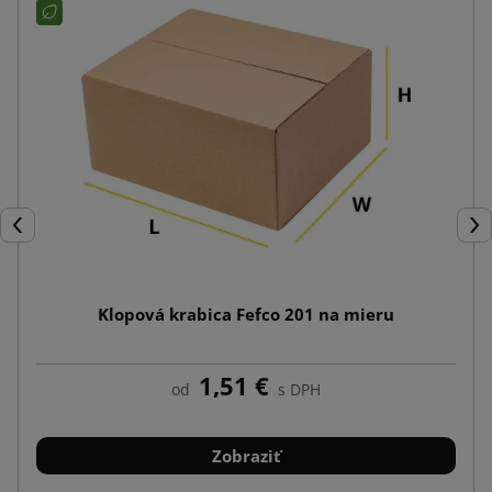
Späť
Ďal
Klopová krabica Fefco 201 na mieru
1,51 €
od
s DPH
Zobraziť