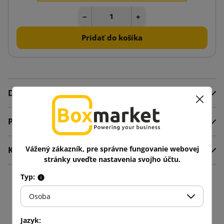
−
+
Pridať do košíka
Detaily produktu
Popis
Vážený zákazník, pre správne fungovanie webovej
Komentáre
stránky uveďte nastavenia svojho účtu.
Typ:
Produkty v rovnakej
Osoba
kategórii: 16
Jazyk: