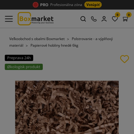
Profesionálna zóna
Vstúpiť
0
0
Veľkoobchod s obalmi Boxmarket
Polstrovanie - a výplňový
materiál
Papierové hobliny hnedé 6kg
Preprava 24h
Økologisk produkt