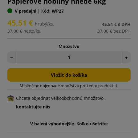
Papierové hobliny hnedé 6kg
V predajni
|
Kód:
WP27
45,51 €
hrubý/ks.
45,51 €
s DPH
37,00 €
netto/ks.
37,00 €
bez DPH
Množstvo
−
+
Vložiť do košíka
Minimálne objednané množstvo pre tento produkt: 1.
Chcete objednať veľkoobchodnú množstvo,
kontaktujte nás
V balení výhodnejšie. Koľko ušetríte: