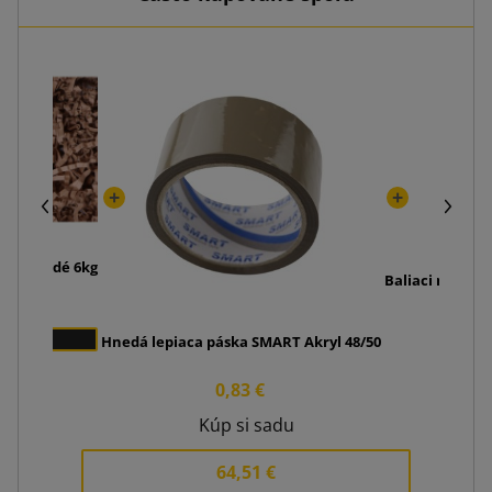
iny hnedé 6kg
Baliaci nôž Pr
9 €
4,0
1
Hnedá lepiaca páska SMART Akryl 48/50
0,83 €
Kúp si sadu
64,51 €