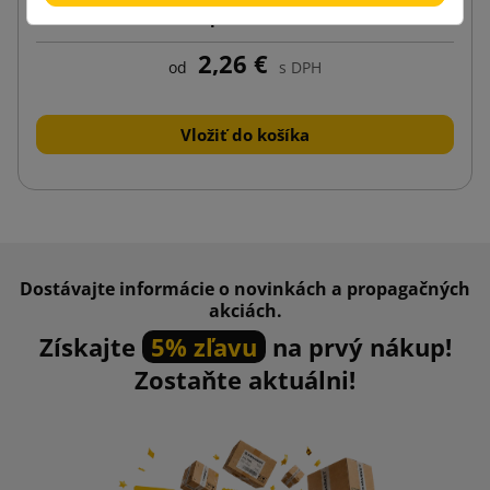
odoslanie 15-palcového notebooku
2,26 €
od
s DPH
Vložiť do košíka
Dostávajte informácie o novinkách a propagačných
akciách.
Získajte
5% zľavu
na prvý nákup!
Zostaňte aktuálni!