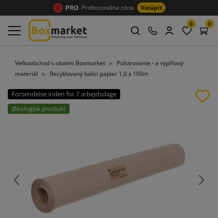
Profesionálna zóna
Vstúpiť
0
0
Veľkoobchod s obalmi Boxmarket
Polstrovanie - a výplňový
materiál
Recyklovaný balicí papier 1,0 x 100m
Forsendelse inden for 7 arbejdsdage
Økologisk produkt
Späť
Ďalej