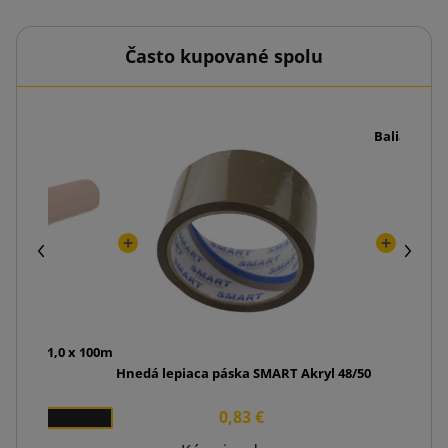
Často kupované spolu
Baliaci nôž
 papier 1,0 x 100m
Hnedá lepiaca páska SMART Akryl 48/50
6 €
0,83 €
1