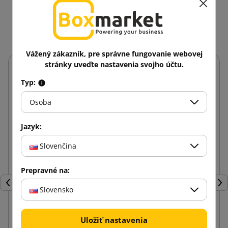
kategórii: 16
Vážený zákazník, pre správne fungovanie webovej
stránky uveďte nastavenia svojho účtu.
Typ:
Osoba
Jazyk:
Slovenčina
Prepravné na:
Späť
Ďal
Slovensko
Uložiť nastavenia
Vložka s ochrannou fóliou FixBox FBL15-2 na