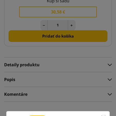
Kúp si sadu
30,58 €
−
+
Pridať do košíka
Detaily produktu
Popis
Komentáre
Produkty v rovnakej