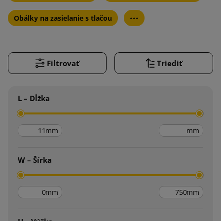
...
Obálky na zasielanie s tlačou
Filtrovať
Triediť
L – Dĺžka
mm
mm
W – Šírka
mm
mm