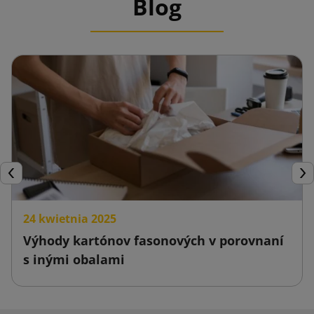
Blog
Späť
Ďal
24 kwietnia 2025
Výhody kartónov fasonových v porovnaní
s inými obalami