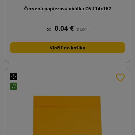
Červená papierová obálka C6 114x162
0,04 €
od
s DPH
Vložiť do košíka