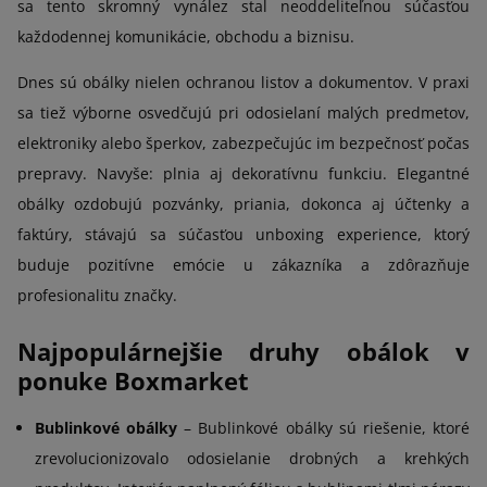
sa tento skromný vynález stal neoddeliteľnou súčasťou
každodennej komunikácie, obchodu a biznisu.
Dnes sú obálky nielen ochranou listov a dokumentov. V praxi
sa tiež výborne osvedčujú pri odosielaní malých predmetov,
elektroniky alebo šperkov, zabezpečujúc im bezpečnosť počas
prepravy. Navyše: plnia aj dekoratívnu funkciu. Elegantné
obálky ozdobujú pozvánky, priania, dokonca aj účtenky a
faktúry, stávajú sa súčasťou unboxing experience, ktorý
buduje pozitívne emócie u zákazníka a zdôrazňuje
profesionalitu značky.
Najpopulárnejšie druhy obálok v
ponuke Boxmarket
Bublinkové obálky
– Bublinkové obálky sú riešenie, ktoré
zrevolucionizovalo odosielanie drobných a krehkých