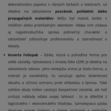
dekoratívneho papiera v rôznych farbách a textúrach, sú
ideálne na odosielanie
pozvánok, pohľadníc alebo
propagačných materiálov
. Môžu byť matné, lesklé, s
reliéfom alebo priehľadným okienkom. Vďaka nim získava
aj najjednoduchšia správa jedinečný charakter a
odosielateľ zdôrazňuje profesionalitu a starostlivosť o
detaily.
Kuverta Foliopak
– ľahká, tesná a pohodlná forma pre
veľké zásielky. Vyhotovený z hrubej fólie LDPE je ideálny na
odosielanie odevov. Jeho vonkajšia vrstva je bielo-čierna, a
interiér je neviditeľný, čo zaručuje úplnú diskrétnosť
obsahu a účinnú ochranu pred vlhkosťou a špinou. Také
solídne obaly nielen zaisťujú bezpečnosť zásielok, ale tiež
znižujú náklady vďaka svojej ľahkosti - to je dôležité z
logistického i ekonomického hľadiska. Samolepiaca páska
skracuje proces balenia a čierne vnútorné a vonkajšie