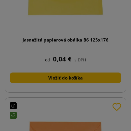
Jasnežltá papierová obálka B6 125x176
0,04 €
od
s DPH
Vložiť do košíka