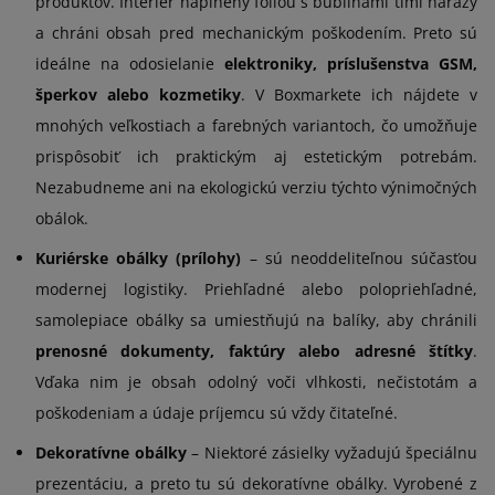
produktov. Interiér naplnený fóliou s bublinami tlmi nárazy
a chráni obsah pred mechanickým poškodením. Preto sú
ideálne na odosielanie
elektroniky, príslušenstva GSM,
šperkov alebo kozmetiky
. V Boxmarkete ich nájdete v
mnohých veľkostiach a farebných variantoch, čo umožňuje
prispôsobiť ich praktickým aj estetickým potrebám.
Nezabudneme ani na ekologickú verziu týchto výnimočných
obálok.
Kuriérske obálky (prílohy)
– sú neoddeliteľnou súčasťou
modernej logistiky. Priehľadné alebo polopriehľadné,
samolepiace obálky sa umiestňujú na balíky, aby chránili
prenosné dokumenty, faktúry alebo adresné štítky
.
Vďaka nim je obsah odolný voči vlhkosti, nečistotám a
poškodeniam a údaje príjemcu sú vždy čitateľné.
Dekoratívne obálky
– Niektoré zásielky vyžadujú špeciálnu
prezentáciu, a preto tu sú dekoratívne obálky. Vyrobené z