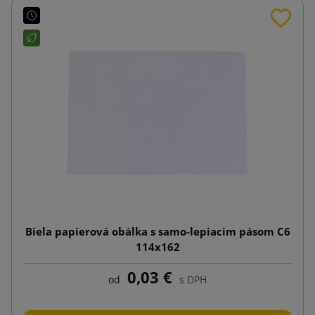
Biela papierová obálka s samo-lepiacim pásom C6
114x162
0,03 €
od
s DPH