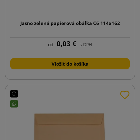
Jasno zelená papierová obálka C6 114x162
0,03 €
od
s DPH
Vložiť do košíka