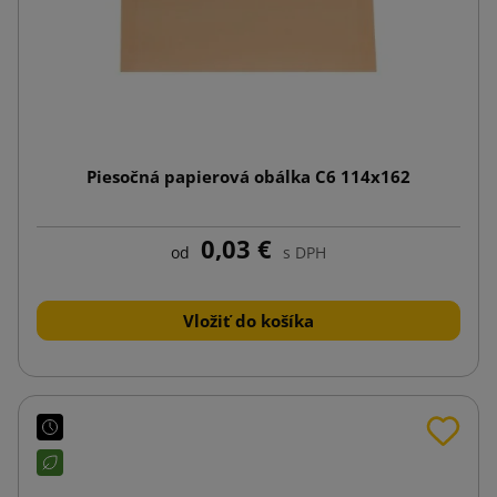
Piesočná papierová obálka C6 114x162
0,03 €
od
s DPH
Vložiť do košíka