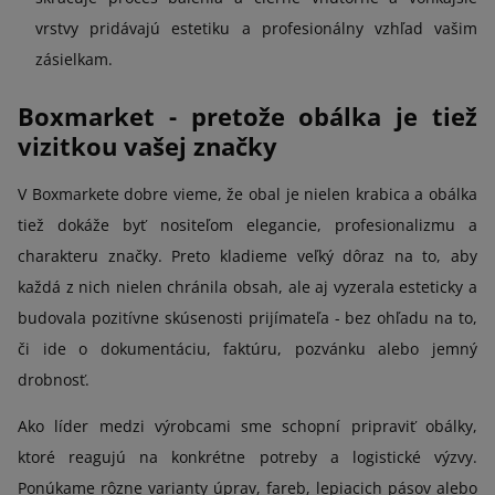
vrstvy pridávajú estetiku a profesionálny vzhľad vašim
zásielkam.
Boxmarket - pretože obálka je tiež
vizitkou vašej značky
V Boxmarkete dobre vieme, že obal je nielen krabica a obálka
tiež dokáže byť nositeľom elegancie, profesionalizmu a
charakteru značky. Preto kladieme veľký dôraz na to, aby
každá z nich nielen chránila obsah, ale aj vyzerala esteticky a
budovala pozitívne skúsenosti prijímateľa - bez ohľadu na to,
či ide o dokumentáciu, faktúru, pozvánku alebo jemný
drobnosť.
Ako líder medzi výrobcami sme schopní pripraviť obálky,
ktoré reagujú na konkrétne potreby a logistické výzvy.
Ponúkame rôzne varianty úprav, fareb, lepiacich pásov alebo