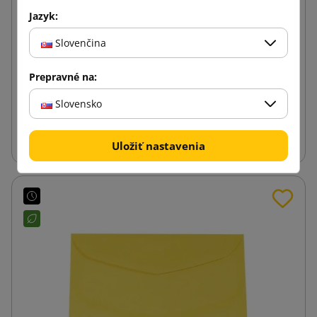
Jazyk:
Tmavožltá papierová obálka B6 125x176
Slovenčina
Prepravné na:
0,04 €
od
s DPH
Slovensko
Vložiť do košíka
Uložiť nastavenia