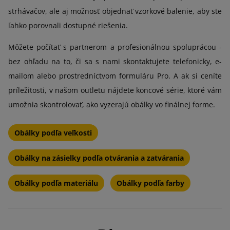
strhávačov, ale aj možnosť objednať vzorkové balenie, aby ste
ľahko porovnali dostupné riešenia.
Môžete počítať s partnerom a profesionálnou spoluprácou -
bez ohľadu na to, či sa s nami skontaktujete telefonicky, e-
mailom alebo prostredníctvom formuláru Pro. A ak si ceníte
príležitosti, v našom outletu nájdete koncové série, ktoré vám
umožnia skontrolovať, ako vyzerajú obálky vo finálnej forme.
Obálky podľa veľkosti
Obálky na zásielky podľa otvárania a zatvárania
Obálky podľa materiálu
Obálky podľa farby