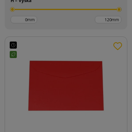
H – Výška
mm
mm