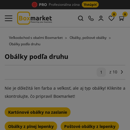
Profesionálna zóna
Vstúpiť
0
0
Veľkoobchod s obalmi Boxmarket
Obálky, poštové obálky
Obálky podľa druhu
Obálky podľa druhu
z 10
Ďal
1
Nie je dôležitá len farba a veľkosť, ale aj typ obálky! Kliknite a
skontrolujte, čo pripravil Boxmarket!
Kartónové obálky na zaslanie
Obálky z plnej lepenky
Poštové obálky z lepenky