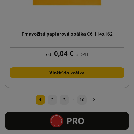
Tmavožltá papierová obálka C6 114x162
0,04 €
od
s DPH
Vložiť do košíka
…
Ďalej
1
2
3
10