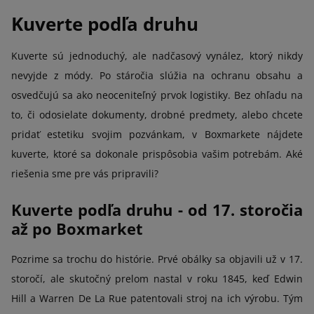
Kuverte podľa druhu
Kuverte sú jednoduchý, ale nadčasový vynález, ktorý nikdy
nevyjde z módy. Po stáročia slúžia na ochranu obsahu a
osvedčujú sa ako neoceniteľný prvok logistiky. Bez ohľadu na
to, či odosielate dokumenty, drobné predmety, alebo chcete
pridať estetiku svojim pozvánkam, v Boxmarkete nájdete
kuverte, ktoré sa dokonale prispôsobia vašim potrebám. Aké
riešenia sme pre vás pripravili?
Kuverte podľa druhu - od 17. storočia
až po Boxmarket
Pozrime sa trochu do histórie. Prvé obálky sa objavili už v 17.
storočí, ale skutočný prelom nastal v roku 1845, keď Edwin
Hill a Warren De La Rue patentovali stroj na ich výrobu. Tým