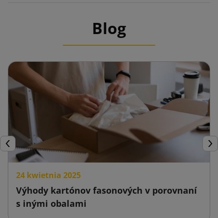
Blog
Späť
Ďal
24 kwietnia 2025
Výhody kartónov fasonových v porovnaní
s inými obalami