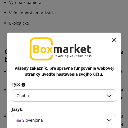
Výroba z papiera
Veľmi dobrá amortizácia
Ekologické
Charakteristiky plniacej látky pre
balenia – papierových vriec:
Vážený zákazník, pre správne fungovanie webovej
Materiál:
Sú vyrobené zo stopercentného papiera, čo ich
stránky uveďte nastavenia svojho účtu.
robí ekologickými.
Typ:
Nákladná kapacita:
Dôležitým ukazovateľom je schopnosť
Osoba
vlákna absorbovať šoky a chrániť výrobky pred poškodením
počas prepravy.
Jazyk:
Schopnosť plnenia priestoru:
Vary sú dostatočne zložené a
Slovenčina
pružné na to, aby ľahko zapĺňali prázdne priestory v obale