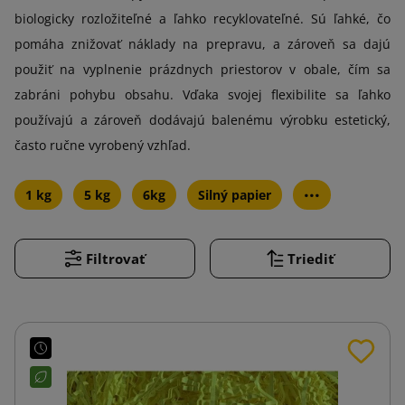
biologicky rozložiteľné a ľahko recyklovateľné. Sú ľahké, čo
pomáha znižovať náklady na prepravu, a zároveň sa dajú
použiť na vyplnenie prázdnych priestorov v obale, čím sa
zabráni pohybu obsahu. Vďaka svojej flexibilite sa ľahko
používajú a zároveň dodávajú balenému výrobku estetický,
často ručne vyrobený vzhľad.
...
1 kg
5 kg
6kg
Silný papier
Filtrovať
Triediť