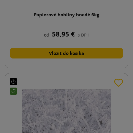
Papierové hobliny hnedé 6kg
58,95 €
od
s DPH
Vložiť do košíka