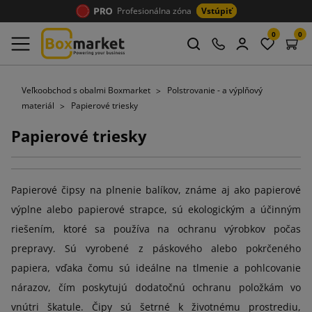
Profesionálna zóna
Vstúpiť
0
0
Veľkoobchod s obalmi Boxmarket
Polstrovanie - a výplňový
materiál
Papierové triesky
Papierové triesky
Papierové čipsy na plnenie balíkov, známe aj ako papierové
výplne alebo papierové strapce, sú ekologickým a účinným
riešením, ktoré sa používa na ochranu výrobkov počas
prepravy. Sú vyrobené z páskového alebo pokrčeného
papiera, vďaka čomu sú ideálne na tlmenie a pohlcovanie
nárazov, čím poskytujú dodatočnú ochranu položkám vo
vnútri škatule. Čipy sú šetrné k životnému prostrediu,