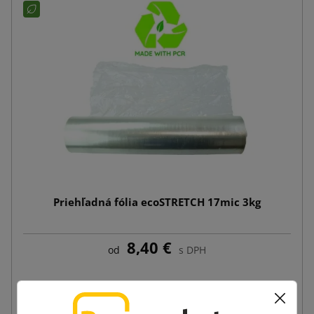
Priehľadná fólia ecoSTRETCH 17mic 3kg
8,40 €
od
s DPH
Vložiť do košíka