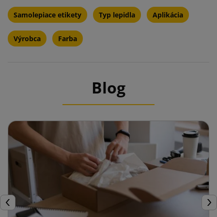
Samolepiace etikety
Typ lepidla
Aplikácia
Výrobca
Farba
Blog
Späť
Ďal