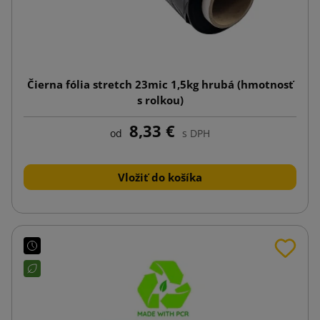
Čierna fólia stretch 23mic 1,5kg hrubá (hmotnosť
s rolkou)
8,33 €
od
s DPH
Vložiť do košíka