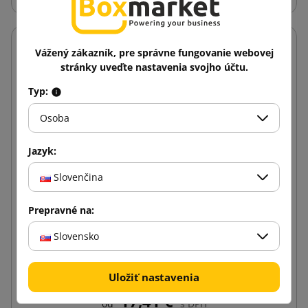
Vážený zákazník, pre správne fungovanie webovej
stránky uveďte nastavenia svojho účtu.
Typ:
Osoba
Jazyk:
Slovenčina
Prepravné na:
Slovensko
Priehľadná stretch fólia 23mic 3kg
Uložiť nastavenia
17,41 €
od
s DPH