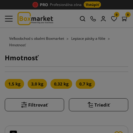
Profesionálna zóna
Vstúpiť
0
0
Veľkoobchod s obalmi Boxmarket
Lepiace pásky a fólie
Hmotnosť
Hmotnosť
1,5 kg
3,0 kg
0,32 kg
0,7 kg
Filtrovať
Triediť