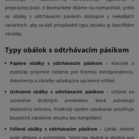
prepravnej práci. V Boxmarkete dbáme na rozmanitosť, preto
sú obálky s odtrhávacím pásikom dostupné v niekoľkých
variantoch, aby sa dali prispôsobiť typu obsahu aj špecifikám
zásielky.
Typy obálok s odtrhávacím pásikom
Papiere obálky s odtrhávacím pásikom
– Klasické a
esteticky príjemné riešenie pre firemnú korešpondenciu,
dokumenty a zásielky vyžadujúce upravený vzhľad.
Ochranné obálky s odtrhávacím pásikom
– Určené na
zasielanie drobných predmetov, ktoré potrebujú
dodatočnú ochranu. Praktický systém zatvárania umožňuje
bezpečné zabalenie obsahu bez komplikácií.
Fóliové obálky s odtrhávacím pásikom
– Ľahké, odolné
proti vlhkosti a nečistotám. Tento typ obálok je vhodný pre