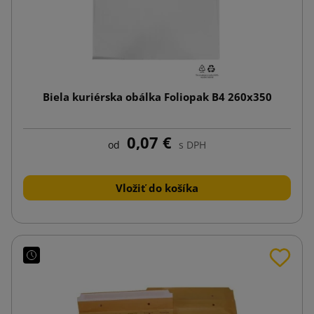
Biela kuriérska obálka Foliopak B4 260x350
0,07 €
od
s DPH
Vložiť do košíka