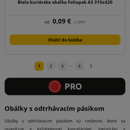
Biela kuriérska obálka Foliopak A3 310x420
0,09 €
od
s DPH
Vložiť do košíka
…
Ďalej
1
2
3
8
Obálky s odtrhávacím pásikom
Obálky s odtrhávacím pásikom sú riešením, ktoré sa
osvedčuje v každodennej kancelárskej, logistickej a