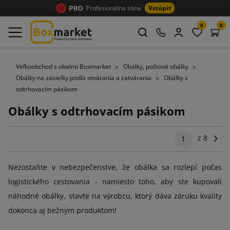
Profesionálna zóna
Vstúpiť
0
0
Veľkoobchod s obalmi Boxmarket
Obálky, poštové obálky
Obálky na zásielky podľa otvárania a zatvárania
Obálky s
odtrhovacím pásikom
Obálky s odtrhovacím pásikom
z 8
Ďal
1
Nezostaňte v nebezpečenstve, že obálka sa rozlepí počas
logistického cestovania - namiesto toho, aby ste kupovali
náhodné obálky, stavte na výrobcu, ktorý dáva záruku kvality
dokonca aj bežným produktom!