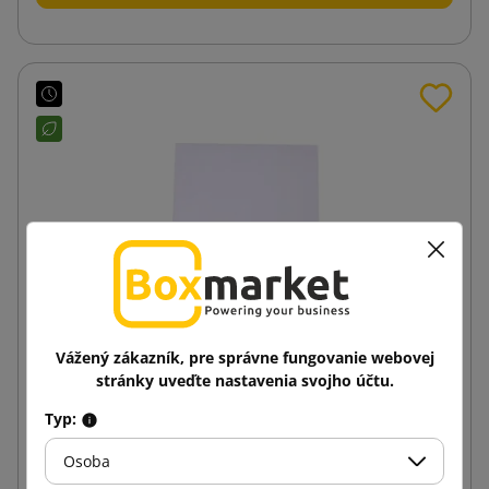
Vážený zákazník, pre správne fungovanie webovej
stránky uveďte nastavenia svojho účtu.
Typ:
Biela papierová obálka s lepiacim pásikom C5
162x229
Osoba