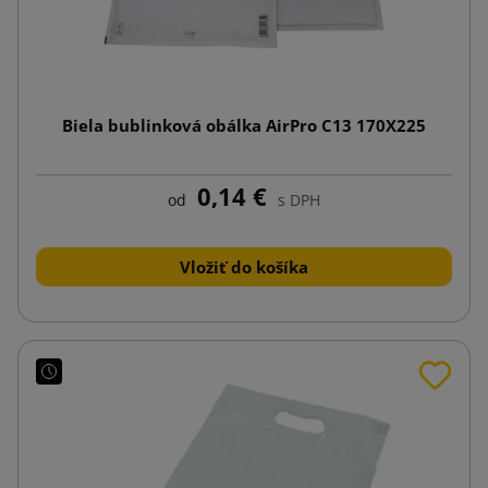
Biela bublinková obálka AirPro C13 170X225
0,14 €
od
s DPH
Vložiť do košíka