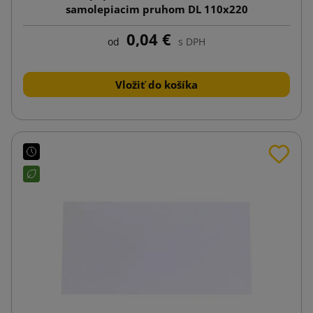
samolepiacim pruhom DL 110x220
0,04 €
od
s DPH
Vložiť do košíka