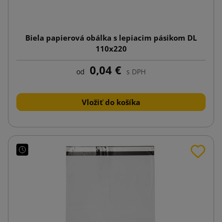
Biela papierová obálka s lepiacim pásikom DL
110x220
0,04 €
od
s DPH
Vložiť do košíka