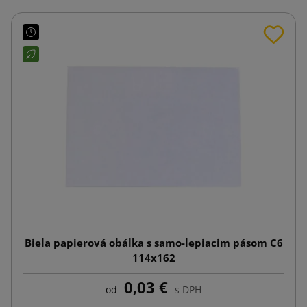
Biela papierová obálka s samo-lepiacim pásom C6
114x162
0,03 €
od
s DPH