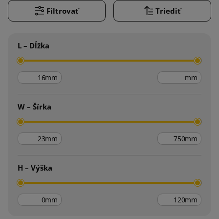
Filtrovať
Triediť
L – Dĺžka
mm
mm
W – Šírka
mm
mm
H – Výška
mm
mm