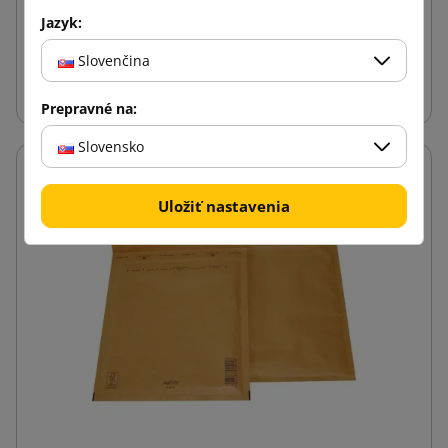
0,08 €
od
s DPH
Jazyk:
Slovenčina
Vložiť do košíka
Prepravné na:
Slovensko
Uložiť nastavenia