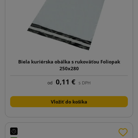
Biela kuriérska obálka s rukoväťou Foliopak
250x280
0,11 €
od
s DPH
Vložiť do košíka