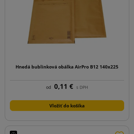
Hnedá bublinková obálka AirPro B12 140x225
0,11 €
od
s DPH
Vložiť do košíka