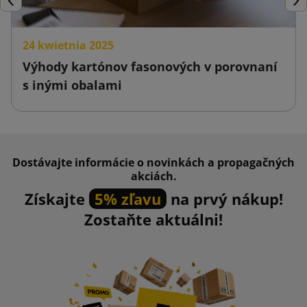
Späť
Ďal
24 kwietnia 2025
Výhody kartónov fasonových v porovnaní
s inými obalami
Dostávajte informácie o novinkách a propagačných
akciách.
Získajte
5% zľavu
na prvý nákup!
Zostaňte aktuálni!