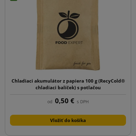
Chladiaci akumulátor z papiera 100 g (RecyCold®
chladiaci balíček) s potlačou
0,50 €
od
s DPH
Vložiť do košíka