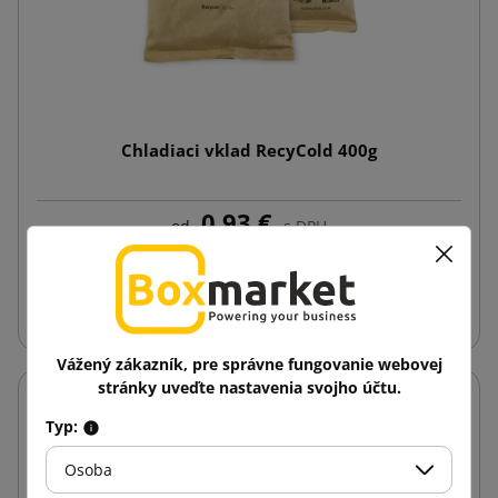
Chladiaci vklad RecyCold 400g
0,93 €
od
s DPH
Vložiť do košíka
Vážený zákazník, pre správne fungovanie webovej
stránky uveďte nastavenia svojho účtu.
Typ:
Osoba