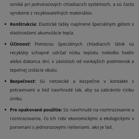
vzniká pri jednorazových chladiacich systémoch, a sú často
vyrobené z recyklovateľných materiálov.
Konštrukcia:
Elastické tašky naplnené špeciálnym gélom s
vlastnosťami akumulácie tepla.
Účinnosť:
Pomocou špeciálnych chladiacich látok sú
recykláty schopné udržať nízku teplotu niekoľko hodín
alebo dokonca dní, v závislosti od vonkajších podmienok a
tepelnej izolácie obalu.
Bezpečnosť:
Sú netoxické a bezpečné v kontakte s
potravinami a tiež navrhnuté tak, aby sa zabránilo riziku
úniku.
Pre opakované použitie:
Sú navrhnuté na rozmrazovanie a
rozmrazovanie, čo ich robí ekonomickými a ekologickými v
porovnaní s jednorazovými riešeniami, ako je ľad.