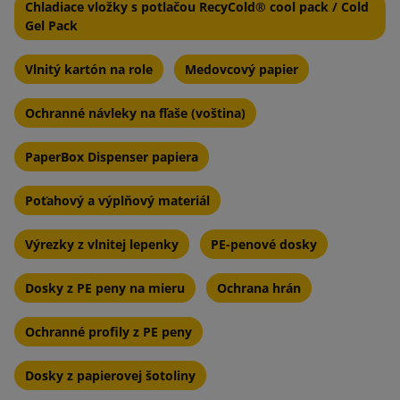
Chladiace vložky s potlačou RecyCold® cool pack / Cold
Hygiena a bezpečnosť potravín
Gel Pack
Ľahko zmraziť a použiť
Vlnitý kartón na role
Medovcový papier
Ochranné návleky na fľaše (voština)
Charakteristiky chladiacich vložkov
PaperBox Dispenser papiera
RecyCold:
Poťahový a výplňový materiál
Materiál:
Vyrobené z bezpečných, netoxických materiálov,
ktoré často obsahujú chladiaci gél alebo špeciálne vyvinutý
Výrezky z vlnitej lepenky
PE-penové dosky
solný roztok, ktorý po zmrazení môže udržať nízku teplotu
po dlhú dobu.
Dosky z PE peny na mieru
Ochrana hrán
Ekológia:
Tieto systémy znižujú množstvo odpadu, ktorý
Ochranné profily z PE peny
vzniká pri jednorazových chladiacich systémoch, a sú často
vyrobené z recyklovateľných materiálov.
Dosky z papierovej šotoliny
Konštrukcia:
Elastické tašky naplnené špeciálnym gélom s