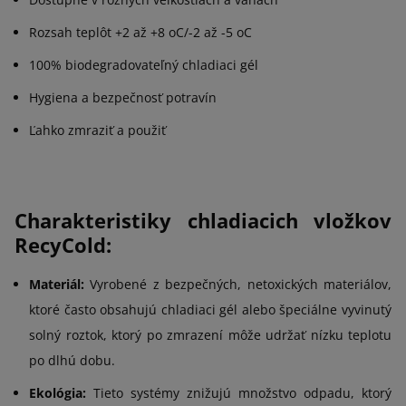
Rozsah teplôt +2 až +8 oC/-2 až -5 oC
100% biodegradovateľný chladiaci gél
Hygiena a bezpečnosť potravín
Ľahko zmraziť a použiť
Charakteristiky chladiacich vložkov
RecyCold:
Materiál:
Vyrobené z bezpečných, netoxických materiálov,
ktoré často obsahujú chladiaci gél alebo špeciálne vyvinutý
solný roztok, ktorý po zmrazení môže udržať nízku teplotu
po dlhú dobu.
Ekológia:
Tieto systémy znižujú množstvo odpadu, ktorý