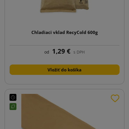
Chladiaci vklad RecyCold 600g
1,29 €
od
s DPH
Vložiť do košíka