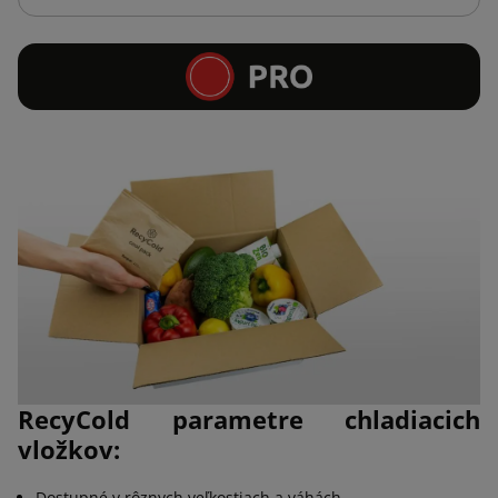
RecyCold parametre chladiacich
vložkov:
Dostupné v rôznych veľkostiach a váhách