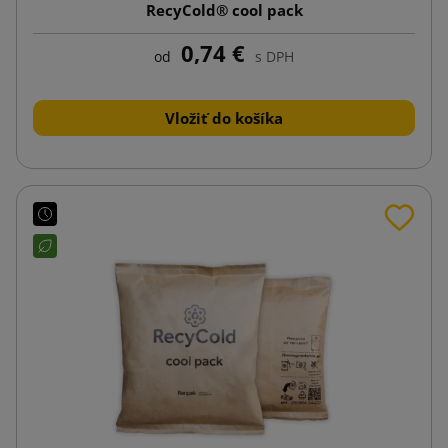
RecyCold® cool pack
0,74 €
od
s DPH
Vložiť do košíka