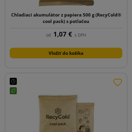
Chladiaci akumulátor z papiera 500 g (RecyCold®
cool pack) s potlačou
1,07 €
od
s DPH
Vložiť do košíka