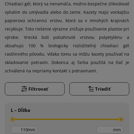
Chladiaci gél, ktorý sa nenamáča, možno bezpečne zlikvidovať
vyliatím do umývadla alebo do zeme. Kazety majú vonkajšiu
papierovú ochrannú vrstvu, ktorá sa v mnohých krajinách
recykluje. Toto riešenie výrazne znižuje používanie plastov pri
výrobe. Vrecká boli potiahnuté vrstvou polyetylénu a
obsahujú 100 % biologicky rozložiteľný chladiaci gél
rastlinného pôvodu. Vďaka tomu sa môžu kazety používať na
skladovanie potravín. Dokonca aj farba použitá na tlač je
schválená na nepriamy kontakt s potravinami.
Filtrovať
Triediť
L – Dĺžka
mm
mm