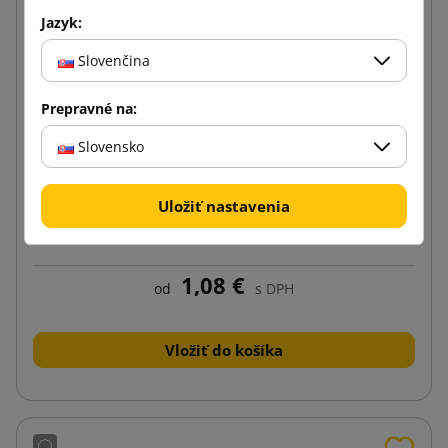
Jazyk:
Slovenčina
Prepravné na:
Slovensko
Uložiť nastavenia
Chladiaci vklad RecyCold 500g
1,08 €
od
s DPH
Vložiť do košíka