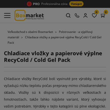
Profesionálna zóna
Vstúpiť
0
0
Veľkoobchod s obalmi Boxmarket
Polstrovanie - a výplňový
materiál
Chladiace vložky a papierové výplne RecyCold / Cold Gel
Pack
Chladiace vložky a papierové výplne
RecyCold / Cold Gel Pack
Chladiace vložky RecyCold boli vyvinuté pre výrobky, ktoré si
vyžadujú nízku teplotu počas prepravy mimo chladiarenského
skladu. Vložky sú k dispozícii v rôznych veľkostiach a
hmotnostiach, takže ľahko nájdete variant, ktorý vyhovuje
vašim potrebám. Výrobky v tejto kategórii sú plne ekologické.