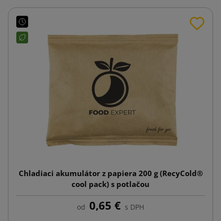
Chladiaci akumulátor z papiera 200 g (RecyCold®
cool pack) s potlačou
0,65 €
od
s DPH