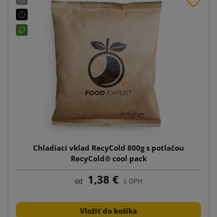
Chladiaci vklad RecyCold 800g s potlačou
RecyCold® cool pack
1,38 €
od
s DPH
Vložiť do košíka