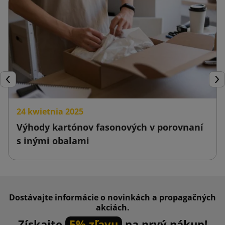
Späť
Ďal
24 kwietnia 2025
Výhody kartónov fasonových v porovnaní
s inými obalami
Dostávajte informácie o novinkách a propagačných
akciách.
Získajte
5% zľavu
na prvý nákup!