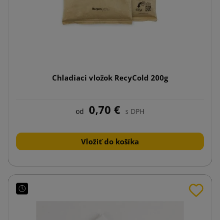
Chladiaci vložok RecyCold 200g
0,70 €
od
s DPH
Vložiť do košíka