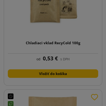
Chladiaci vklad RecyCold 100g
0,53 €
od
s DPH
Vložiť do košíka