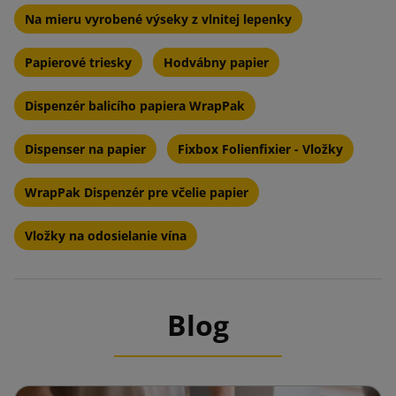
vlastnosťami akumulácie tepla.
Na mieru vyrobené výseky z vlnitej lepenky
Účinnosť:
Pomocou špeciálnych chladiacich látok sú
Papierové triesky
Hodvábny papier
recykláty schopné udržať nízku teplotu niekoľko hodín
alebo dokonca dní, v závislosti od vonkajších podmienok a
Dispenzér balicího papiera WrapPak
tepelnej izolácie obalu.
Dispenser na papier
Fixbox Folienfixier - Vložky
Bezpečnosť:
Sú netoxické a bezpečné v kontakte s
potravinami a tiež navrhnuté tak, aby sa zabránilo riziku
WrapPak Dispenzér pre včelie papier
úniku.
Vložky na odosielanie vína
Pre opakované použitie:
Sú navrhnuté na rozmrazovanie a
rozmrazovanie, čo ich robí ekonomickými a ekologickými v
porovnaní s jednorazovými riešeniami, ako je ľad.
Blog