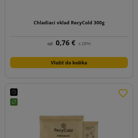
Chladiaci vklad RecyCold 300g
0,76 €
od
s DPH
Vložiť do košíka