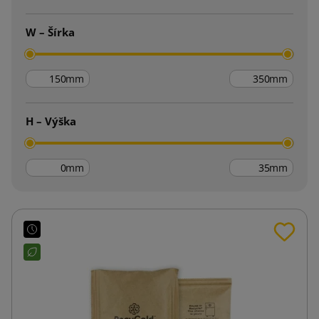
W – Šírka
mm
mm
H – Výška
mm
mm