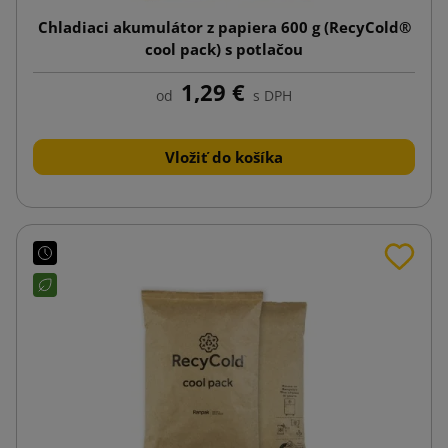
Chladiaci akumulátor z papiera 600 g (RecyCold®
cool pack) s potlačou
1,29 €
od
s DPH
Vložiť do košíka