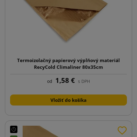
Termoizolačný papierový výplňový materiál
RecyCold Climaliner 80x35cm
1,58 €
od
s DPH
Vložiť do košíka