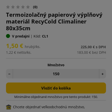
(0)
Termoizolačný papierový výplňový
materiál RecyCold Climaliner
80x35cm
V predajni
|
Kód:
CL1
1,50 €
hrubý/ks.
225,00 €
s DPH
1,22 €
netto/ks.
183,00 €
bez DPH
Množstvo
−
+
Vložiť do košíka
Minimálne objednané množstvo pre tento produkt: 150.
Chcete objednať veľkoobchodnú množstvo,