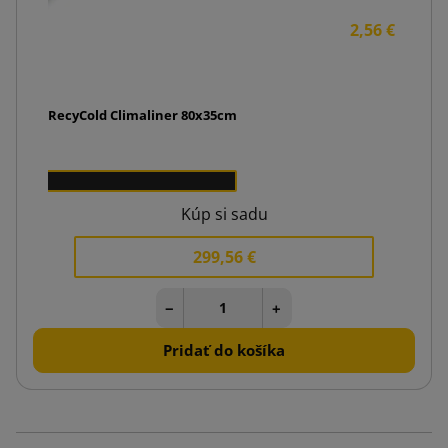
2,56 €
ateriál RecyCold Climaliner 80x35cm
00 €
150
Kúp si sadu
299,56 €
−
+
Pridať do košíka