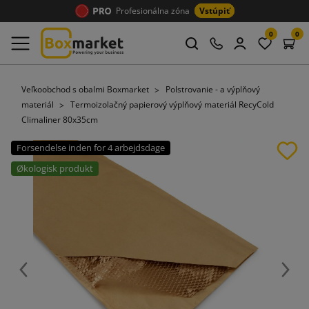
Profesionálna zóna
Vstúpiť
0
0
Veľkoobchod s obalmi Boxmarket
Polstrovanie - a výplňový
materiál
Termoizolačný papierový výplňový materiál RecyCold
Climaliner 80x35cm
Forsendelse inden for 4 arbejdsdage
Økologisk produkt
Späť
Ďalej