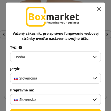
Vážený zákazník, pre správne fungovanie webovej
Späť
Ďal
stránky uveďte nastavenia svojho účtu.
Typ:
Hnedá klopová krabica K070 400x300x70 Inpost
Osoba
balíkomaty veľkosť A
Jazyk:
0,55 €
od
s DPH
Slovenčina
Vložiť do košíka
Prepravné na:
Slovensko