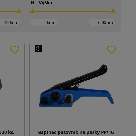
H – Výška
mm
mm
mm
00 ks.
Napínač pásovník na pásky PP/16