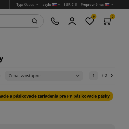
Typ:
Osoba
Jazyk:
EUR €
🔒
Prepravné na:
0
0
y
z 2
Ďalej
:
Cena: vzostupne
1
acie a pásikovacie zariadenia pre PP pásikovacie pásky