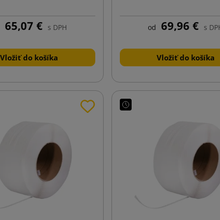
65,07 €
69,96 €
s DPH
od
s DP
Vložiť do košíka
Vložiť do košíka