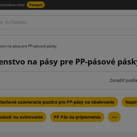
esionálna zóna
Vstúpiť
stvo na pásy pre PP-pásové pásky
šenstvo na pásy pre PP-pásové pásk
Zoradiť podľa
lechové uzávieracie puzdrá pre PP-pásy na obalovanie
Napín
...
pások na ovinovanie
PP Pás na pripevnenie