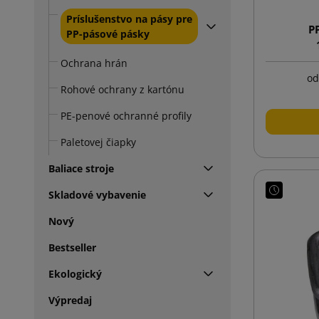
Príslušenstvo na pásy pre
P
PP-pásové pásky
Ochrana hrán
od
Rohové ochrany z kartónu
PE-penové ochranné profily
Paletovej čiapky
Baliace stroje
Skladové vybavenie
Nový
Bestseller
Ekologický
Výpredaj