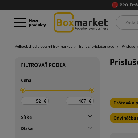
Prof
Naše
produkty
Veľkoobchod s obalmi Boxmarket
Baliaci príslušenstvo
Príslušen
Príslu
FILTROVAŤ PODĽA
Cena
€
€
Drôtové a p
Šírka
Odvináčka 
Dĺžka