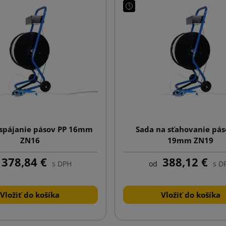
 spájanie pásov PP 16mm
Sada na sťahovanie pás
ZN16
19mm ZN19
378,84 €
388,12 €
s DPH
od
s D
Vložiť do košíka
Vložiť do košíka