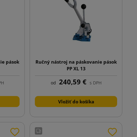
ie pások
Ručný nástroj na páskovanie pások
PP XL 13
240,59 €
PH
od
s DPH
Vložiť do košíka