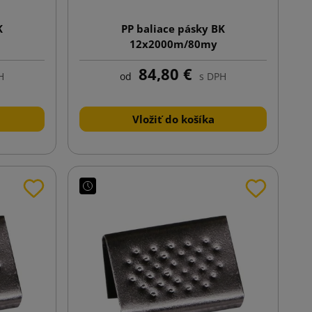
K
PP baliace pásky BK
12x2000m/80my
84,80 €
H
od
s DPH
Vložiť do košíka