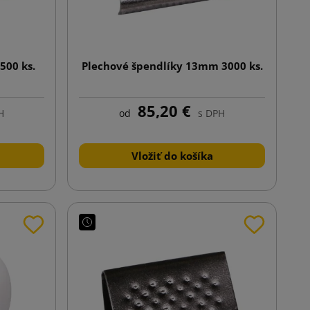
500 ks.
Plechové špendlíky 13mm 3000 ks.
85,20 €
H
od
s DPH
Vložiť do košíka