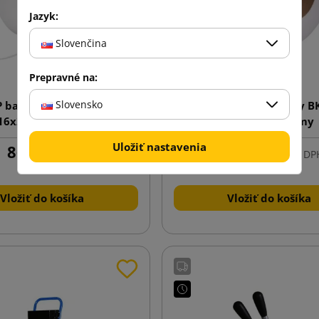
Jazyk:
Slovenčina
Prepravné na:
Slovensko
P baliace pásky BK
PP baliace pásky B
16x2000m/60my
16x1500m/80my
Uložiť nastavenia
86,41 €
88,42 €
s DPH
od
s DP
Vložiť do košíka
Vložiť do košíka