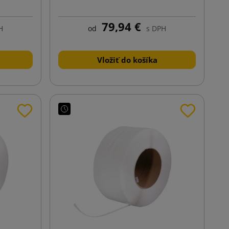
79,94 €
H
od
s DPH
Vložiť do košíka