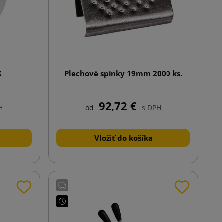
K
Plechové spinky 19mm 2000 ks.
92,72 €
H
od
s DPH
Vložiť do košíka