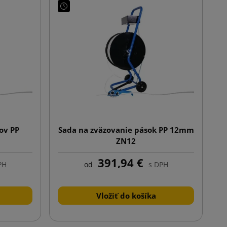
ov PP
Sada na zväzovanie pások PP 12mm
ZN12
391,94 €
PH
od
s DPH
Vložiť do košíka