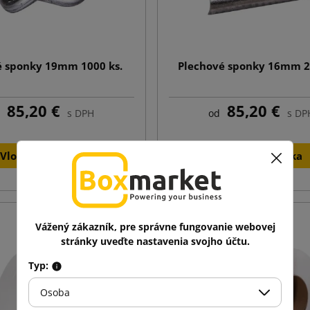
é sponky 19mm 1000 ks.
Plechové sponky 16mm 2
85,20 €
85,20 €
s DPH
od
s DP
Vložiť do košíka
Vložiť do košíka
Vážený zákazník, pre správne fungovanie webovej
stránky uveďte nastavenia svojho účtu.
Typ:
Osoba