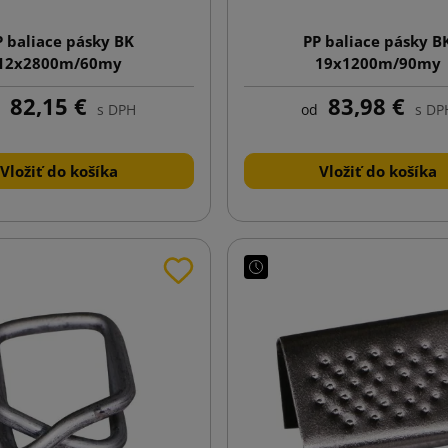
P baliace pásky BK
PP baliace pásky B
12x2800m/60my
19x1200m/90my
82,15 €
83,98 €
s DPH
od
s DP
Vložiť do košíka
Vložiť do košíka