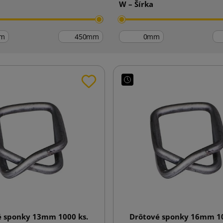
W – Šírka
m
mm
mm
é sponky 13mm 1000 ks.
Drôtové sponky 16mm 10