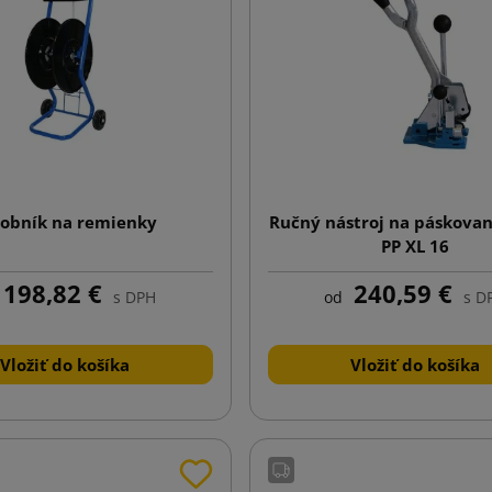
sobník na remienky
Ručný nástroj na páskovan
PP XL 16
198,82 €
240,59 €
s DPH
od
s D
Vložiť do košíka
Vložiť do košíka