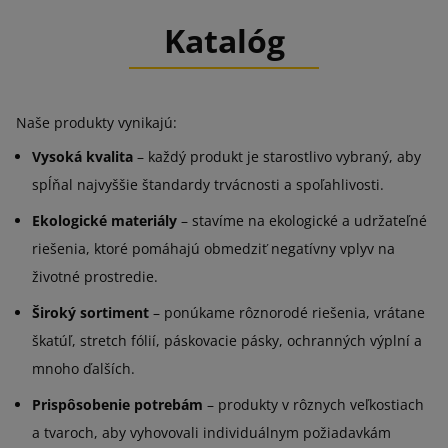
Katalóg
Naše produkty vynikajú:
Vysoká kvalita
– každý produkt je starostlivo vybraný, aby
spĺňal najvyššie štandardy trvácnosti a spoľahlivosti.
Ekologické materiály
– stavíme na ekologické a udržateľné
riešenia, ktoré pomáhajú obmedziť negatívny vplyv na
životné prostredie.
Široký sortiment
– ponúkame rôznorodé riešenia, vrátane
škatúľ, stretch fólií, páskovacie pásky, ochranných výplní a
mnoho ďalších.
Prispôsobenie potrebám
– produkty v rôznych veľkostiach
a tvaroch, aby vyhovovali individuálnym požiadavkám