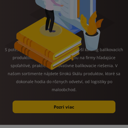
S potesením predstavujeme náš najnovší katalóg balíkovacích
produktov, vytvorený s myšlienkou na firmy hľadajúce
spoľahlivé, praktické a inovatívne balíkovacie riešenia. V
našom sortimente nájdete širokú škálu produktov, ktoré sa
dokonale hodia do rôznych odvetví, od logistiky po
maloobchod.
Pozri viac