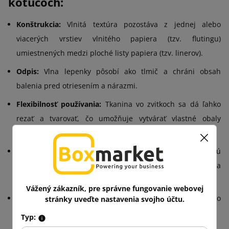
kotúčoch:
Konštrukcia:
Vlnitá textúra pozostáva z jednej alebo
viacerých vrstiev vlnitého papiera (tzv. flutingu)
umiestnených medzi ploché listy papiera (tzv. linerov).
Odpis:
Vlna lepenky pôsobí ako tlmič a chráni obsah
balenia pred otriesením a nárazmi.
Flexibilnosť používania:
Tkanina vo zvitkoch sa dá ľahko
rezať a tvarovať, čo umožňuje vytvárať vlastné obaly
rôznych veľkostí a tvarov.
Jednoduchosť skladovania a prepravy:
Ploché tekutiny sú
pohodlné na skladovanie a môžu sa prepravovať do miesta
použitia, kde sa spracúvajú na balenie.
Vážený zákazník, pre správne fungovanie webovej
Recyklácia a ekológia:
Tento materiál sa ľahko recykluje, čo
stránky uveďte nastavenia svojho účtu.
ho robí ekologickou voľbou.
Typ: