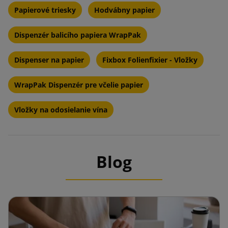
Papierové triesky
Hodvábny papier
použitia, kde sa spracúvajú na balenie.
Recyklácia a ekológia:
Tento materiál sa ľahko recykluje, čo
Dispenzér balicího papiera WrapPak
ho robí ekologickou voľbou.
Dispenser na papier
Fixbox Folienfixier - Vložky
WrapPak Dispenzér pre včelie papier
Vložky na odosielanie vína
Blog