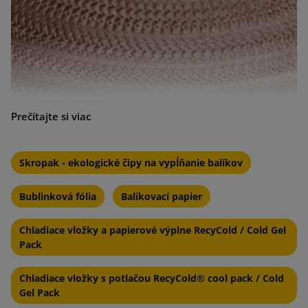
Skropak - ekologické čipy na vypĺňanie balíkov
Parametre vlnité lepenky vo zvitku:
Bublinková fólia
Balíkovací papier
K dispozícii v 4 veľkostiach
Chladiace vložky a papierové výplne RecyCold / Cold Gel
Vrstvová štruktúra
Pack
Široké použitie
Chladiace vložky s potlačou RecyCold® cool pack / Cold
Vydržala
Gel Pack
Ekologické