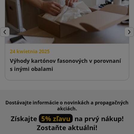
Späť
Ďal
24 kwietnia 2025
Výhody kartónov fasonových v porovnaní
s inými obalami
Dostávajte informácie o novinkách a propagačných
akciách.
Získajte
5% zľavu
na prvý nákup!
Zostaňte aktuálni!