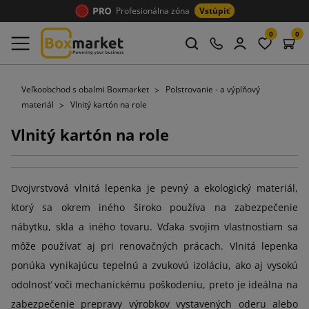
Profesionálna zóna
Vstúpiť
0
0
Veľkoobchod s obalmi Boxmarket
Polstrovanie - a výplňový
materiál
Vlnitý kartón na role
Vlnitý kartón na role
Dvojvrstvová vlnitá lepenka je pevný a ekologický materiál,
ktorý sa okrem iného široko používa na zabezpečenie
nábytku, skla a iného tovaru. Vďaka svojim vlastnostiam sa
môže používať aj pri renovačných prácach. Vlnitá lepenka
ponúka vynikajúcu tepelnú a zvukovú izoláciu, ako aj vysokú
odolnosť voči mechanickému poškodeniu, preto je ideálna na
zabezpečenie prepravy výrobkov vystavených oderu alebo