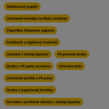
Medovcový papier
Ochranné návleky na fľaše (voština)
Charakteristiky vlnité lepenky v
kotúčoch:
PaperBox Dispenser papiera
Konštrukcia:
Vlnitá textúra pozostáva z jednej alebo
Poťahový a výplňový materiál
viacerých vrstiev vlnitého papiera (tzv. flutingu)
umiestnených medzi ploché listy papiera (tzv. linerov).
Výrezky z vlnitej lepenky
PE-penové dosky
Odpis:
Vlna lepenky pôsobí ako tlmič a chráni obsah
Dosky z PE peny na mieru
Ochrana hrán
balenia pred otriesením a nárazmi.
Ochranné profily z PE peny
Flexibilnosť používania:
Tkanina vo zvitkoch sa dá ľahko
rezať a tvarovať, čo umožňuje vytvárať vlastné obaly
Dosky z papierovej šotoliny
rôznych veľkostí a tvarov.
Jednoduchosť skladovania a prepravy:
Ploché tekutiny sú
Na mieru vyrobené výseky z vlnitej lepenky
pohodlné na skladovanie a môžu sa prepravovať do miesta