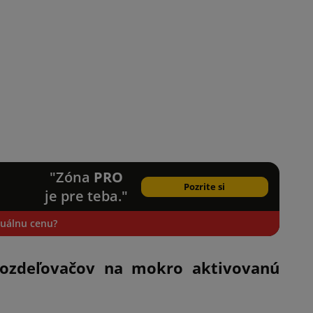
"Zóna
PRO
Pozrite si
je pre teba."
iduálnu cenu?
rozdeľovačov na mokro aktivovanú