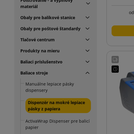
Polstrovanie - a výplňový
materiál
od
Obaly pre balíkové stanice
Obaly pre poštové štandardy
Tlačové centrum
Produkty na mieru
Baliaci príslušenstvo
Baliace stroje
Manuálne lepiace pásky
dispensery
Dispenzér na mokré lepiace
pásky z papiera
ActivaWrap Dispenser pre balicí
papier