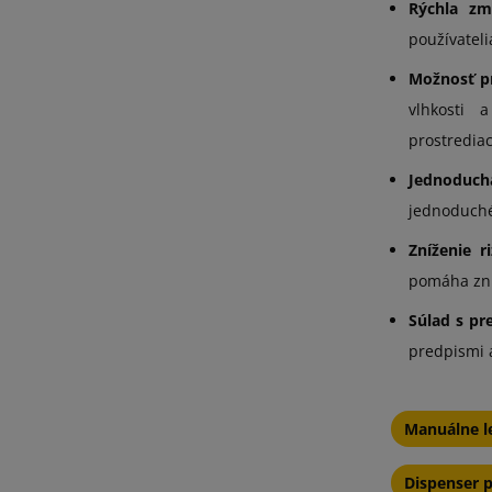
Rýchla zm
používateli
Možnosť p
vlhkosti
prostredia
Jednoduch
jednoduché
Zníženie r
pomáha zníž
Súlad s pr
predpismi a
Manuálne l
Dispenser p