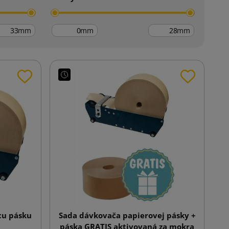
mm
mm
mm
cu pásku
Sada dávkovača papierovej pásky +
páska GRATIS aktivovaná za mokra