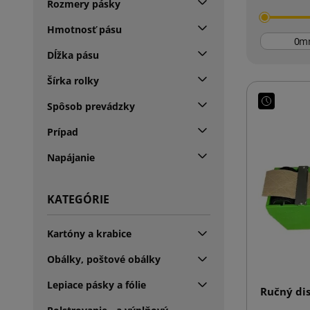
Rozmery pásky
Hmotnosť pásu
m
Dĺžka pásu
Šírka rolky
Spôsob prevádzky
Prípad
Napájanie
KATEGÓRIE
Kartóny a krabice
Obálky, poštové obálky
Lepiace pásky a fólie
Ručný di