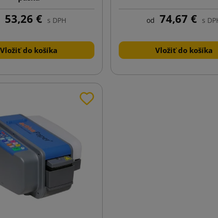
53,26 €
74,67 €
s DPH
od
s DP
Vložiť do košíka
Vložiť do košíka