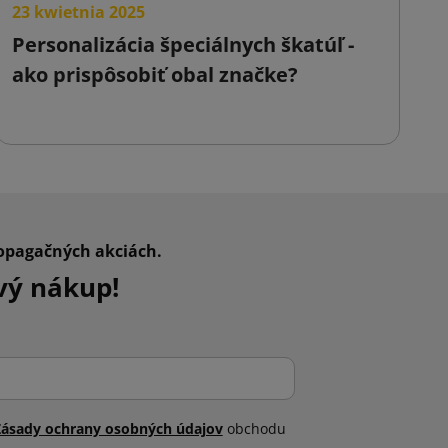
23 kwietnia 2025
2
Personalizácia špeciálnych škatúľ -
F
ako prispôsobiť obal značke?
o
p
ropagačných akciách.
vý nákup!
Zásady ochrany osobných údajov
obchodu