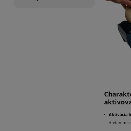
Charak
aktivov
Aktivácia 
dodaním vod