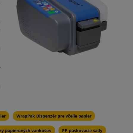
u
i
h
i
y
i
ier
WrapPak Dispenzér pre včelie papier
my papierových vankúšov
PP-páskovacie sady