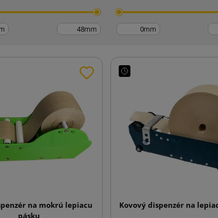
m
mm
mm
spenzér na mokrú lepiacu
Kovový dispenzér na lepia
pásku