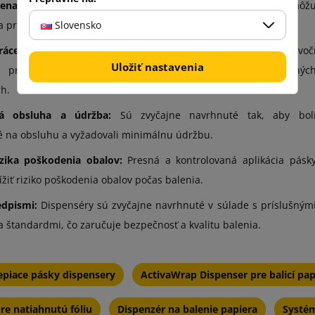
ena pásky:
Vďaka ľahkému a rýchlemu nabíjaniu pásu môž
Slovensko
a pracovať efektívne bez zbytočných prestávok.
ráce v rôznych podmienkach:
Dispenséry sú zvyčajne odolné voč
Uložiť nastavenia
 a prachu, čo im umožňuje pracovať v rôznych výrobnýc
ch.
á obsluha a údržba:
Sú zvyčajne navrhnuté tak, aby bol
 na obsluhu a vyžadovali minimálnu údržbu.
izika poškodenia obalov:
Presná a kontrolovaná aplikácia pásk
iť riziko poškodenia obalov počas balenia.
edpismi:
Dispenséry sú zvyčajne navrhnuté v súlade s príslušným
 štandardmi, čo zaručuje bezpečnosť a kvalitu balenia.
epiace pásky dispensery
ActivaWrap Dispenser pre balicí pap
re natiahnutú fóliu
Dispenzér na balenie papiera
Systé