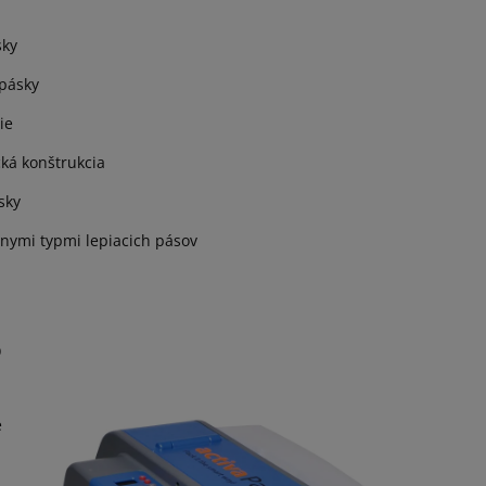
sky
 pásky
ie
ká konštrukcia
sky
znymi typmi lepiacich pásov
o
e