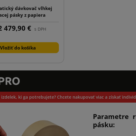
tický dávkovač vlhkej
acej pásky z papiera
 479,90 €
s DPH
Vložiť do košíka
 izdelek, ki ga potrebujete? Chcete nakupovať viac a získať indiv
Parametre 
pásku: