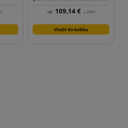
109,14 €
H
od
s DPH
Vložiť do košíka