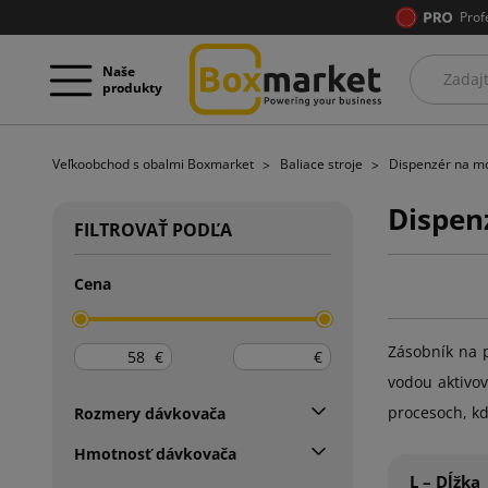
Prof
Naše
produkty
Veľkoobchod s obalmi Boxmarket
Baliace stroje
Dispenzér na mo
Dispen
FILTROVAŤ PODĽA
Cena
Zásobník na p
€
€
vodou aktivov
procesoch, kd
Rozmery dávkovača
Hmotnosť dávkovača
L – Dĺžka