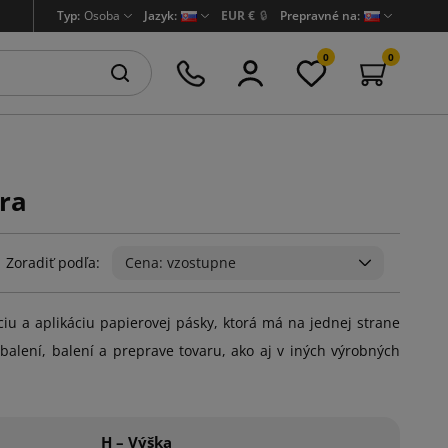
Typ:
Osoba
Jazyk:
EUR €
🔒
Prepravné na:
0
0
ra
Zoradiť podľa:
Cena: vzostupne
iu a aplikáciu papierovej pásky, ktorá má na jednej strane
balení, balení a preprave tovaru, ako aj v iných výrobných
H – Výška