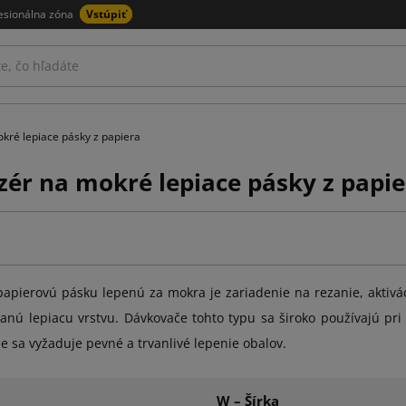
esionálna zóna
Vstúpiť
kré lepiace pásky z papiera
zér na mokré lepiace pásky z papie
apierovú pásku lepenú za mokra je zariadenie na rezanie, aktivác
anú lepiacu vrstvu. Dávkovače tohto typu sa široko používajú pri 
e sa vyžaduje pevné a trvanlivé lepenie obalov.
W – Šírka