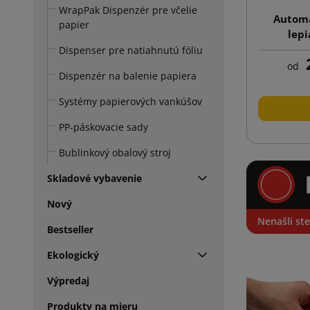
WrapPak Dispenzér pre včelie
Automa
papier
lepi
Dispenser pre natiahnutú fóliu
2
od
Dispenzér na balenie papiera
Systémy papierových vankúšov
PP-páskovacie sady
Bublinkový obalový stroj
Skladové vybavenie
Nový
Nenašli ste
Bestseller
Ekologický
Výpredaj
Produkty na mieru