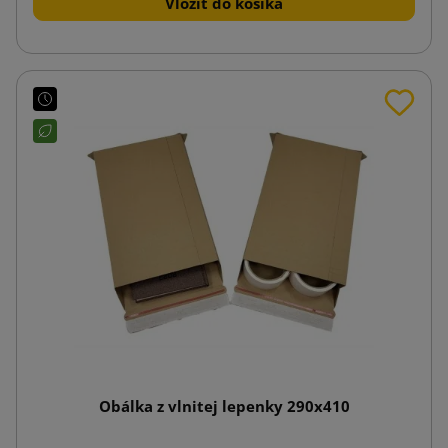
Vložiť do košíka
Obálka z vlnitej lepenky 290x410