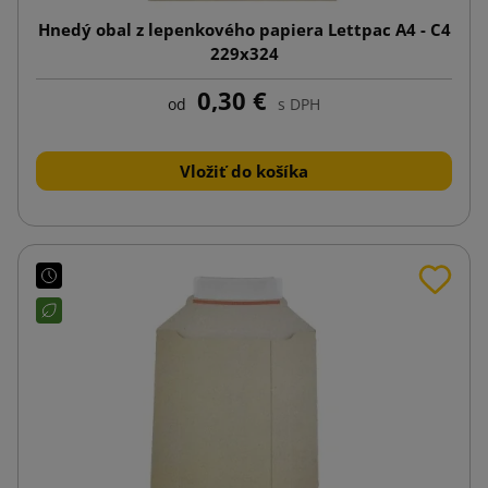
Hnedý obal z lepenkového papiera Lettpac A4 - C4
229x324
0,30 €
od
s DPH
Vložiť do košíka