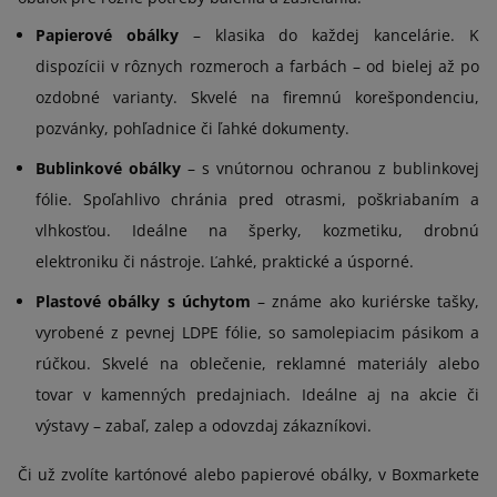
Papierové obálky
– klasika do každej kancelárie. K
dispozícii v rôznych rozmeroch a farbách – od bielej až po
ozdobné varianty. Skvelé na firemnú korešpondenciu,
pozvánky, pohľadnice či ľahké dokumenty.
Bublinkové obálky
– s vnútornou ochranou z bublinkovej
fólie. Spoľahlivo chránia pred otrasmi, poškriabaním a
vlhkosťou. Ideálne na šperky, kozmetiku, drobnú
elektroniku či nástroje. Ľahké, praktické a úsporné.
Plastové obálky s úchytom
– známe ako kuriérske tašky,
vyrobené z pevnej LDPE fólie, so samolepiacim pásikom a
rúčkou. Skvelé na oblečenie, reklamné materiály alebo
tovar v kamenných predajniach. Ideálne aj na akcie či
výstavy – zabaľ, zalep a odovzdaj zákazníkovi.
Či už zvolíte kartónové alebo papierové obálky, v Boxmarkete