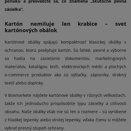
ponuku a presvedčte sa, čo znamená „skutočne pevná
zásielka“.
Kartón nemiluje len krabice – svet
kartónových obálok
Kartónové obálky spájajú kompaktnosť klasickej obálky s
ochranou, ktorú poskytuje kartón. Sú ľahké, pevné a výborne
sa hodia na zasielanie dokumentov, marketingových
materiálov, katalógov, kníh, elektronických médií a plochých
e-commerce produktov ako sú výtlačky, zápisníky, drobný
textil alebo doplnky.
V Boxmarkete nájdete kartónové obálky v rôznych veľkostiach,
takže ich jednoducho prispôsobíte typu zásielky a citlivosti
obsahu. Naše obálky však nie sú len o rozmere – sú vyrobené
z hladkej lepenky alebo vlnitej lepenky, vďaka čomu si môžete
vybrať presný stupeň ochrany.