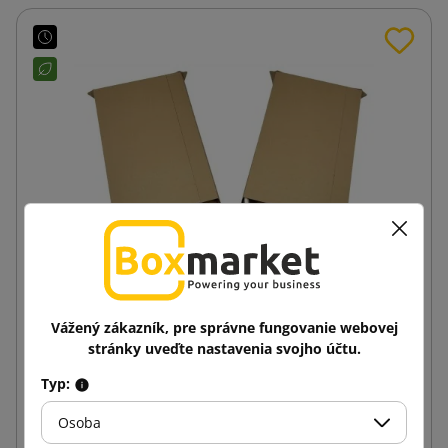
Vážený zákazník, pre správne fungovanie webovej
Obálka z vlnitej lepenky A4 230x325
stránky uveďte nastavenia svojho účtu.
Typ:
0,45 €
od
s DPH
Osoba