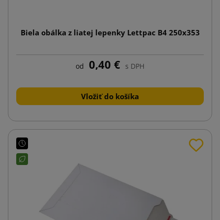
Biela obálka z liatej lepenky Lettpac B4 250x353
0,40 €
od
s DPH
Vložiť do košíka