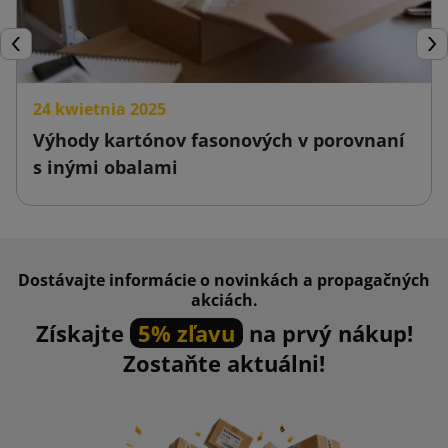
Späť
Ďal
24 kwietnia 2025
Výhody kartónov fasonových v porovnaní
s inými obalami
Dostávajte informácie o novinkách a propagačných
akciách.
Získajte
5% zľavu
na prvý nákup!
Zostaňte aktuálni!