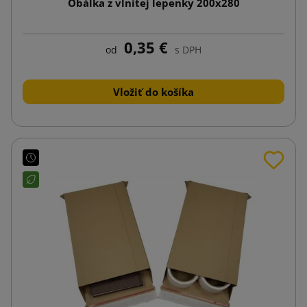
Obálka z vlnitej lepenky 200x280
0,35 €
od
s DPH
Vložiť do košíka