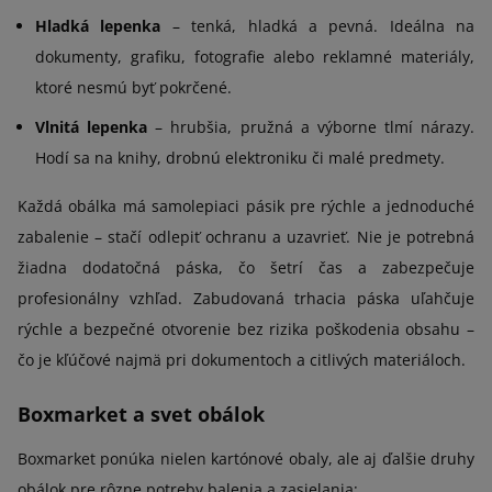
Hladká lepenka
– tenká, hladká a pevná. Ideálna na
dokumenty, grafiku, fotografie alebo reklamné materiály,
ktoré nesmú byť pokrčené.
Vlnitá lepenka
– hrubšia, pružná a výborne tlmí nárazy.
Hodí sa na knihy, drobnú elektroniku či malé predmety.
Každá obálka má samolepiaci pásik pre rýchle a jednoduché
zabalenie – stačí odlepiť ochranu a uzavrieť. Nie je potrebná
žiadna dodatočná páska, čo šetrí čas a zabezpečuje
profesionálny vzhľad. Zabudovaná trhacia páska uľahčuje
rýchle a bezpečné otvorenie bez rizika poškodenia obsahu –
čo je kľúčové najmä pri dokumentoch a citlivých materiáloch.
Boxmarket a svet obálok
Boxmarket ponúka nielen kartónové obaly, ale aj ďalšie druhy
obálok pre rôzne potreby balenia a zasielania: