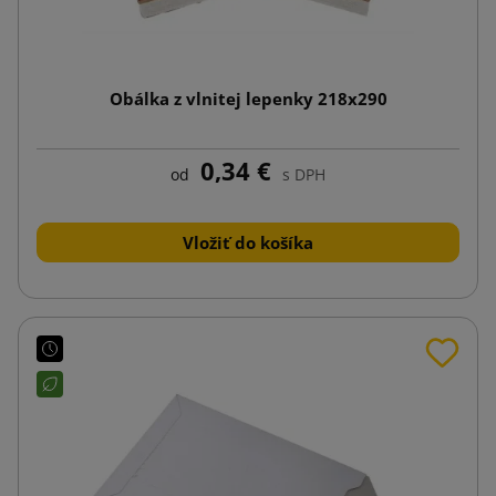
Obálka z vlnitej lepenky 218x290
0,34 €
od
s DPH
Vložiť do košíka