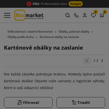
Profesionálna zóna
Vstúpiť
0
0
Veľkoobchod s obalmi Boxmarket
Obálky, poštové obálky
Obálky podľa druhu
Kartónové obálky na zaslanie
Kartónové obálky na zaslanie
z 2
Ďal
1
Nie každá zásielka potrebuje krabicu. Niekedy úplne postačí
kartónová obálka! Objavte naše varianty a logistické výhody,
ktoré si vaši zákazníci obľúbia!
Filtrovať
Triediť