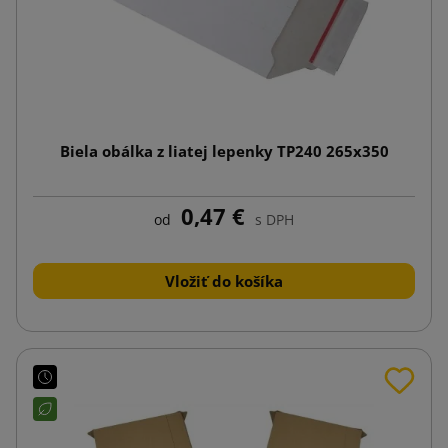
Biela obálka z liatej lepenky TP240 265x350
0,47 €
od
s DPH
Vložiť do košíka