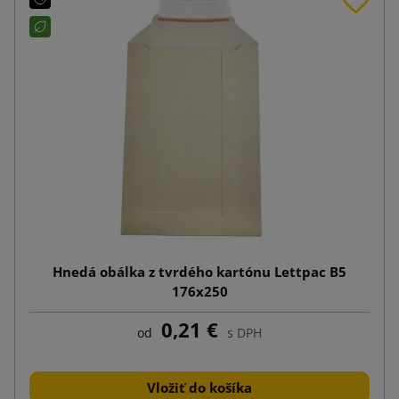
Hnedá obálka z tvrdého kartónu Lettpac B5
176x250
0,21 €
od
s DPH
Vložiť do košíka