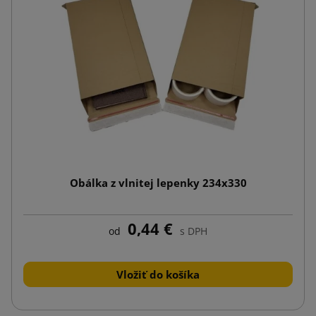
Obálka z vlnitej lepenky 234x330
0,44 €
od
s DPH
Vložiť do košíka