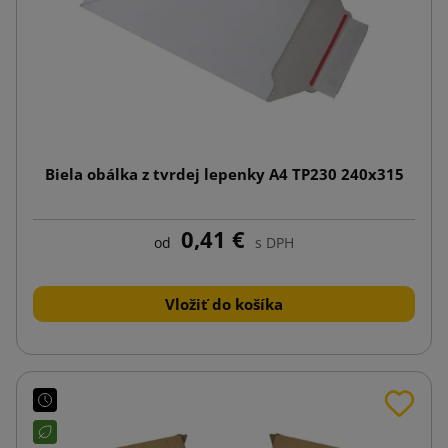
Biela obálka z tvrdej lepenky A4 TP230 240x315
0,41 €
od
s DPH
Vložiť do košíka