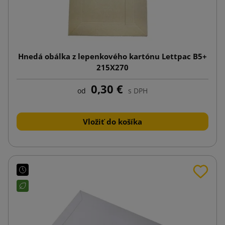
Hnedá obálka z lepenkového kartónu Lettpac B5+
215X270
0,30 €
od
s DPH
Vložiť do košíka