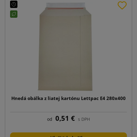
Hnedá obálka z liatej kartónu Lettpac E4 280x400
0,51 €
od
s DPH