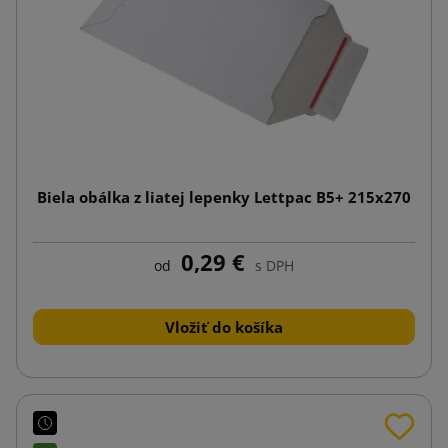
Biela obálka z liatej lepenky Lettpac B5+ 215x270
0,29 €
od
s DPH
Vložiť do košíka