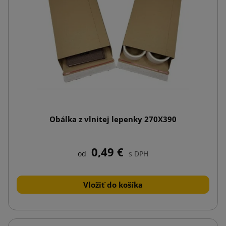
Obálka z vlnitej lepenky 270X390
0,49 €
od
s DPH
Vložiť do košíka