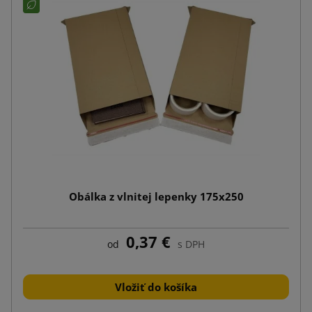
Obálka z vlnitej lepenky 175x250
0,37 €
od
s DPH
Vložiť do košíka