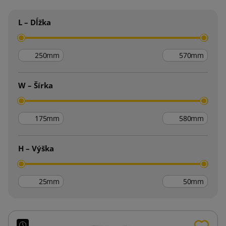
L – Dĺžka
mm
mm
W – Šírka
mm
mm
H – Výška
mm
mm