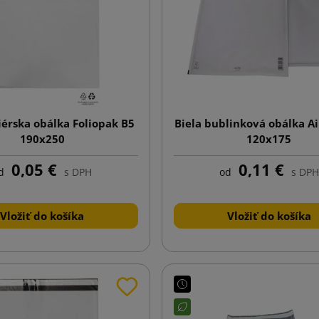
iérska obálka Foliopak B5
Biela bublinková obálka A
190x250
120x175
0,05 €
0,11 €
d
s DPH
od
s DPH
Vložiť do košíka
Vložiť do košíka