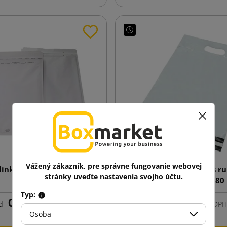
Vážený zákazník, pre správne fungovanie webovej
linková obálka AirPro C13
Biela kuriérska obálka s r
stránky uveďte nastavenia svojho účtu.
170X225
Foliopak 250x280
Typ:
0,14 €
0,11 €
d
s DPH
od
s DPH
Osoba