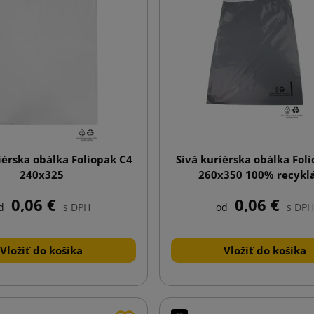
iérska obálka Foliopak C4
Sivá kuriérska obálka Fol
240x325
260x350 100% recykl
0,06 €
0,06 €
d
s DPH
od
s DPH
Vložiť do košíka
Vložiť do košíka