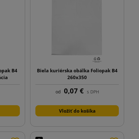
iopak B4
Biela kuriérska obálka Foliopak B4
ácia
260x350
0,07 €
od
s DPH
Vložiť do košíka