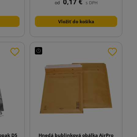
0,17 €
od
s DPH
Vložiť do košíka
iopak D5
Hnedá bublinková obálka AirPro