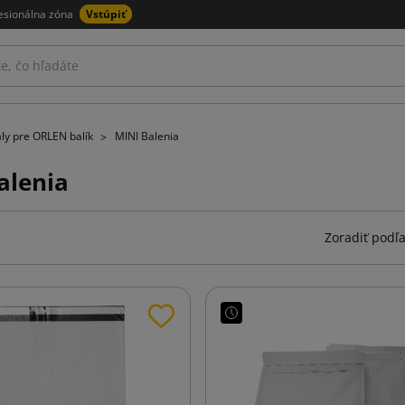
esionálna zóna
Vstúpiť
ly pre ORLEN balík
MINI Balenia
alenia
Zoradiť podľa