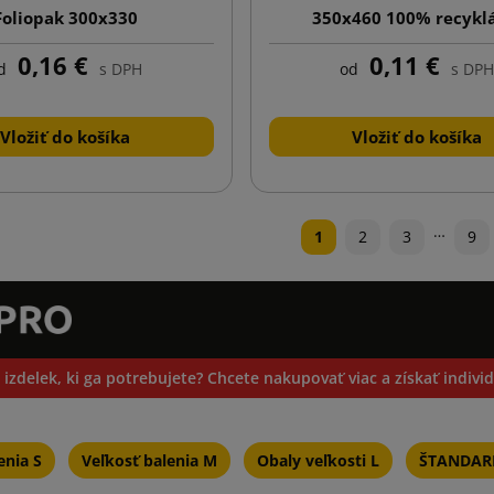
Foliopak 300x330
350x460 100% recykl
0,16 €
0,11 €
d
s DPH
od
s DPH
Vložiť do košíka
Vložiť do košíka
…
1
2
3
9
 izdelek, ki ga potrebujete? Chcete nakupovať viac a získať indiv
enia S
Veľkosť balenia M
Obaly veľkosti L
ŠTANDARD