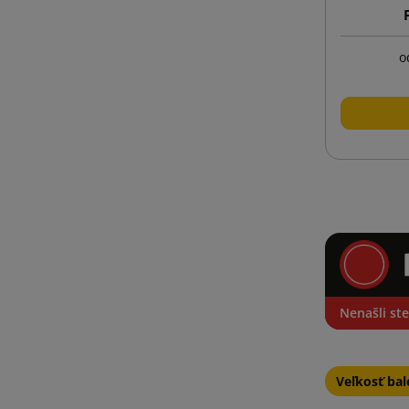
o
Nenašli ste
Veľkosť bal