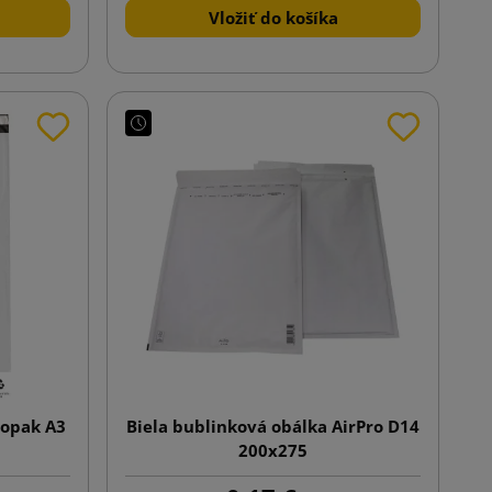
Vložiť do košíka
iopak A3
Biela bublinková obálka AirPro D14
200x275