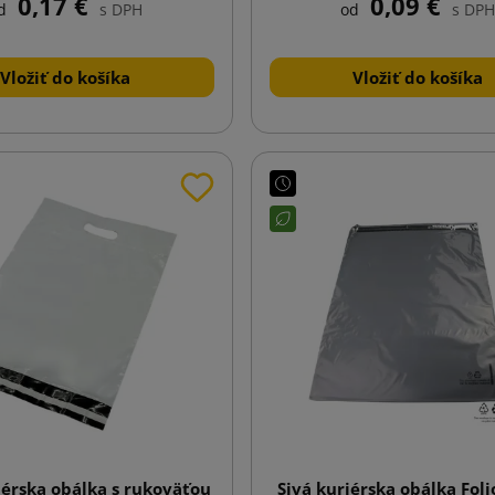
0,17 €
0,09 €
d
s DPH
od
s DPH
Vložiť do košíka
Vložiť do košíka
iérska obálka s rukoväťou
Sivá kuriérska obálka Fol