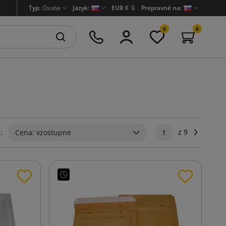
Typ:
Osoba
Jazyk:
EUR €
🔒
Prepravné na:
0
0
z 9
Ďalej
:
Cena: vzostupne
1