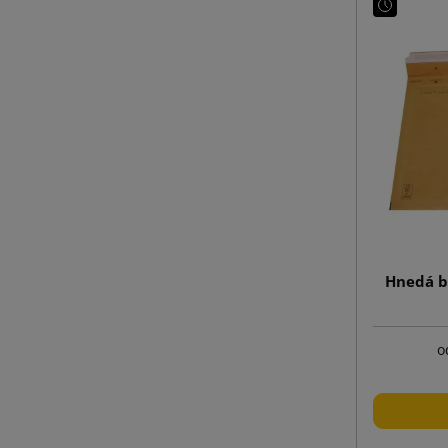
Hnedá b
o