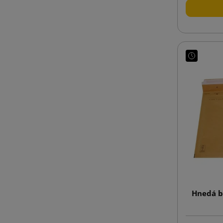
Hnedá b