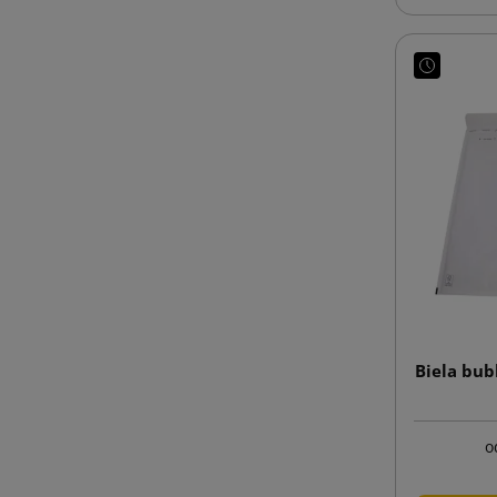
Biela bub
o