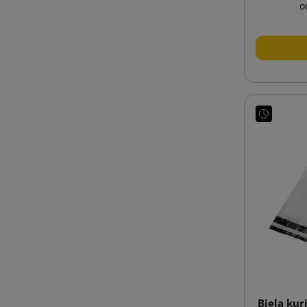
o
Biela kur