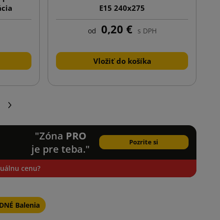
ácia
E15 240x275
0,20 €
od
s DPH
Vložiť do košíka
Ďalej
"Zóna
PRO
Pozrite si
je pre teba."
iduálnu cenu?
NÉ Balenia