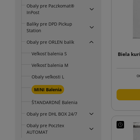
Obaly pre Paczkomat®
InPost
Balíky pre DPD Pickup
Station
Obaly pre ORLEN balík
Veľkosť balenia S
Biela kur
Veľkosť balenia M
o
Obaly veľkosti L
MINI Balenia
ŠTANDARDNÉ Balenia
Obaly pre DHL BOX 24/7
Obaly pre Pocztex
AUTOMAT