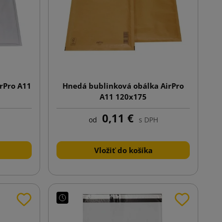
irPro A11
Hnedá bublinková obálka AirPro
A11 120x175
0,11 €
od
s DPH
Vložiť do košíka