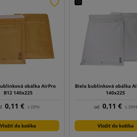
ublinková obálka AirPro
Biela bublinková obálka A
B12 140x225
140x225
0,11 €
0,11 €
d
s DPH
od
s DPH
Vložiť do košíka
Vložiť do košíka