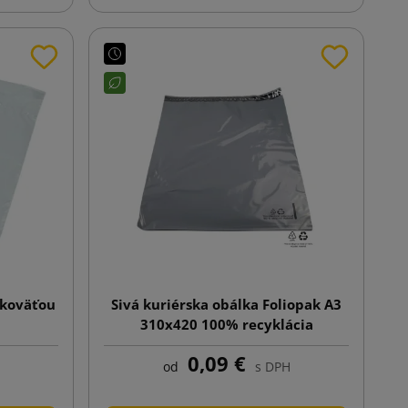
ukoväťou
Sivá kuriérska obálka Foliopak A3
310x420 100% recyklácia
0,09 €
od
s DPH