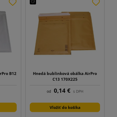
irPro B12
Hnedá bublinková obálka AirPro
C13 170X225
0,14 €
od
s DPH
Vložiť do košíka