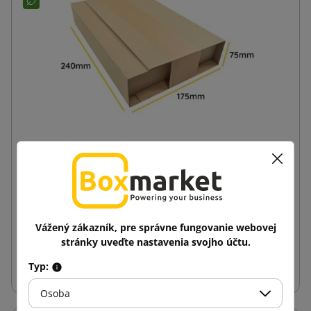
Križové balenie - Multimail 240x175x75
0,15 €
od
s DPH
Vážený zákazník, pre správne fungovanie webovej
stránky uveďte nastavenia svojho účtu.
Vložiť do košíka
Typ:
Osoba