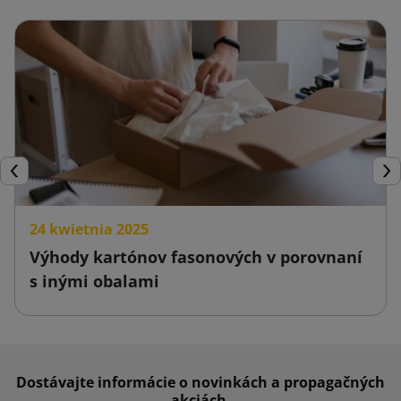
Späť
Ďal
24 kwietnia 2025
Výhody kartónov fasonových v porovnaní
s inými obalami
Dostávajte informácie o novinkách a propagačných
akciách.