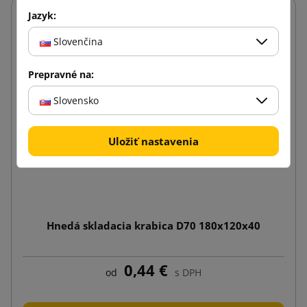
Jazyk:
Slovenčina
Prepravné na:
Slovensko
Uložiť nastavenia
Hnedá skladacia krabica D70 180x120x40
0,44 €
od
s DPH