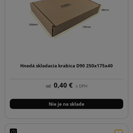
Hnedá skladacia krabica D90 250x175x40
0,40 €
od
s DPH
Nie je na sklade