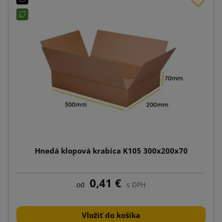
Hnedá klopová krabica K105 300x200x70
0,41 €
od
s DPH
Vložiť do košíka