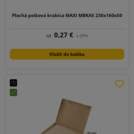
Plochá poštová krabica MAXI MBKA5 230x160x50
0,27 €
od
s DPH
Vložiť do košíka