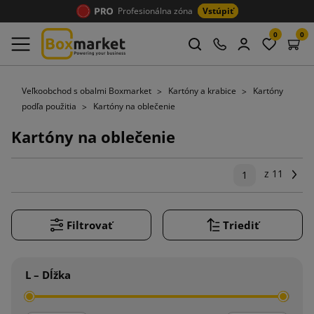
Profesionálna zóna
Vstúpiť
0
0
Veľkoobchod s obalmi Boxmarket
Kartóny a krabice
Kartóny
podľa použitia
Kartóny na oblečenie
Kartóny na oblečenie
z 11
Ďal
1
Filtrovať
Triediť
L – Dĺžka