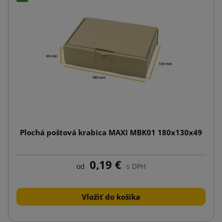
Plochá poštová krabica MAXI MBK01 180x130x49
0,19 €
od
s DPH
Vložiť do košíka