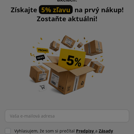
Získajte
5% zľavu
na prvý nákup!
Zostaňte aktuálni!
Vyhlasujem, že som si prečítal
Predpisy
a
Zásady