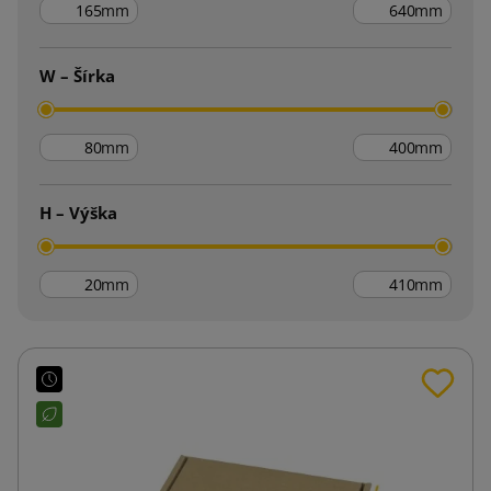
mm
mm
W – Šírka
mm
mm
H – Výška
mm
mm