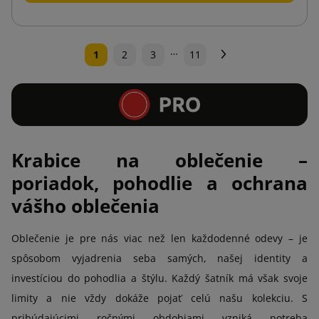
…
Ďalej
1
2
3
11
Krabice na oblečenie –
poriadok, pohodlie a ochrana
vášho oblečenia
Oblečenie je pre nás viac než len každodenné odevy – je
spôsobom vyjadrenia seba samých, našej identity a
investíciou do pohodlia a štýlu. Každý šatník má však svoje
limity a nie vždy dokáže pojať celú našu kolekciu. S
pribúdajúcimi ročnými obdobiami vzniká potreba