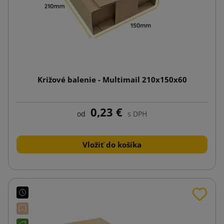
Križové balenie - Multimail 210x150x60
0,23 €
od
s DPH
Vložiť do košíka