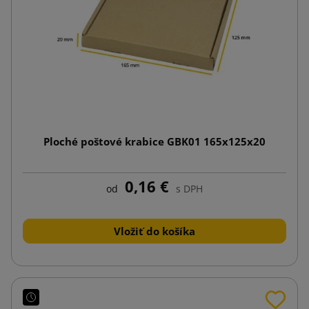
Ploché poštové krabice GBK01 165x125x20
0,16 €
od
s DPH
Vložiť do košíka