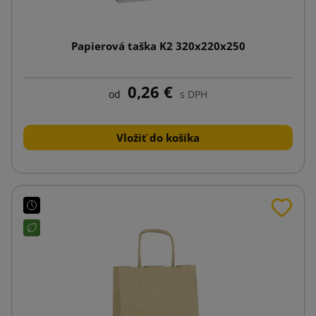
Papierová taška K2 320x220x250
0,26 €
od
s DPH
Vložiť do košíka