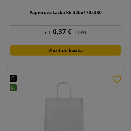
Papierová taška K6 320x170x380
0,37 €
od
s DPH
Vložiť do košíka