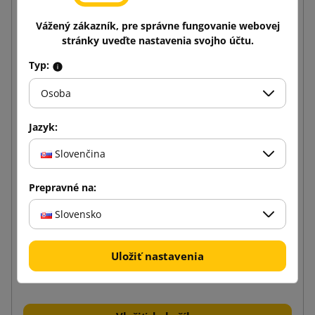
Vážený zákazník, pre správne fungovanie webovej
stránky uveďte nastavenia svojho účtu.
Typ:
Osoba
Jazyk:
Slovenčina
Prepravné na:
Slovensko
Papierová taška C5 320x120x410
Uložiť nastavenia
0,35 €
od
s DPH