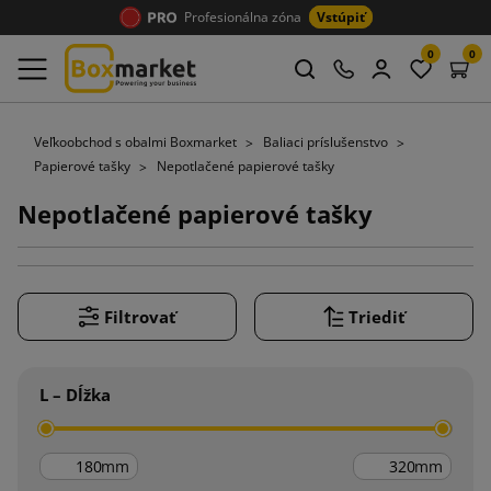
Profesionálna zóna
Vstúpiť
0
0
Veľkoobchod s obalmi Boxmarket
Baliaci príslušenstvo
Papierové tašky
Nepotlačené papierové tašky
Nepotlačené papierové tašky
Filtrovať
Triediť
L – Dĺžka
mm
mm