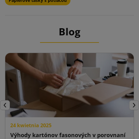
Papierové tašky s potlačou
Blog
Späť
Ďal
24 kwietnia 2025
Výhody kartónov fasonových v porovnaní