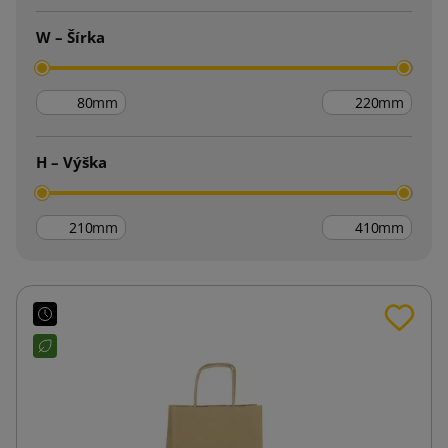
W – Šírka
mm
mm
H – Výška
mm
mm