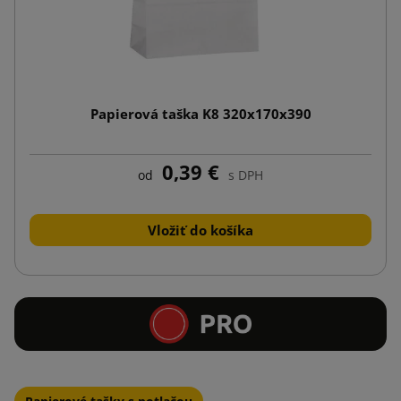
Papierová taška K8 320x170x390
0,39 €
od
s DPH
Vložiť do košíka