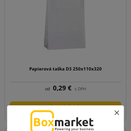
Papierová taška D3 250x110x320
0,29 €
od
s DPH
Vložiť do košíka