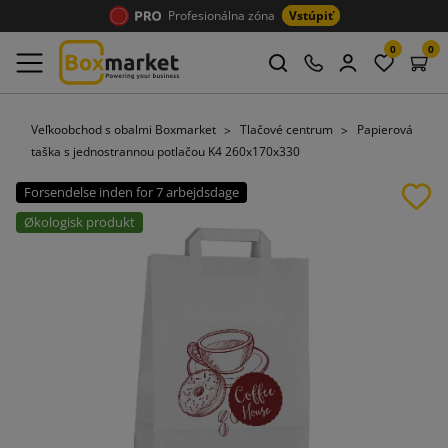
Profesionálna zóna
Vstúpiť
0
0
Veľkoobchod s obalmi Boxmarket
Tlačové centrum
Papierová
taška s jednostrannou potlačou K4 260x170x330
Forsendelse inden for 7 arbejdsdage
Økologisk produkt