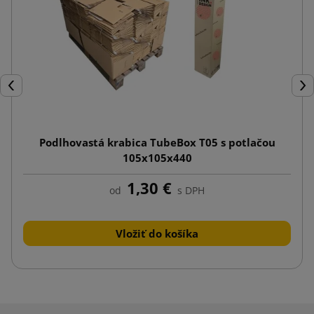
Späť
Ďal
Podlhovastá krabica TubeBox T05 s potlačou
105x105x440
1,30 €
od
s DPH
Vložiť do košíka