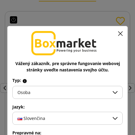
Vážený zákazník, pre správne fungovanie webovej
stránky uveďte nastavenia svojho účtu.
Typ:
Späť
Ďal
Osoba
Jazyk:
Papierové hobliny biele 5kg
Slovenčina
33,51 €
Prepravné na:
od
s DPH