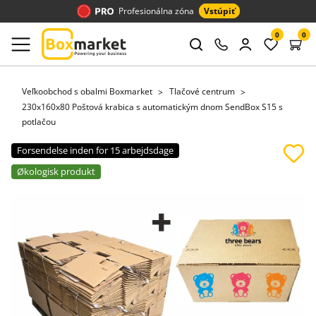
Profesionálna zóna
Vstúpiť
0
0
Veľkoobchod s obalmi Boxmarket
Tlačové centrum
230x160x80 Poštová krabica s automatickým dnom SendBox S15 s
potlačou
Forsendelse inden for 15 arbejdsdage
Økologisk produkt