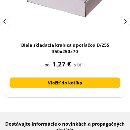
Späť
Ďal
Biela skladacia krabica s potlačou D/25S
350x250x70
1,27 €
od
s DPH
Vložiť do košíka
Dostávajte informácie o novinkách a propagačných
akciách.