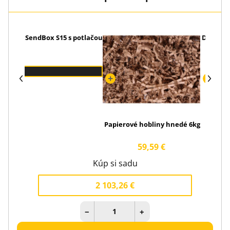
m dnom SendBox S15 s potlačou
Dekoračn
Papierové hobliny hnedé 6kg
59,59 €
Kúp si sadu
2 103,26 €
−
+