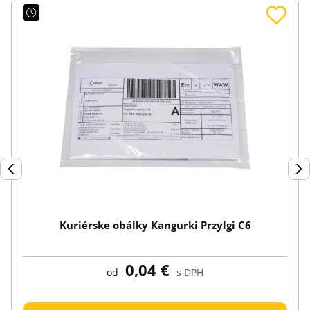
Späť
Ďal
Kuriérske obálky Kangurki Przylgi C6
0,04 €
od
s DPH