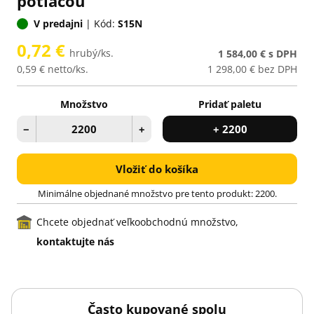
potlačou
V predajni
|
Kód:
S15N
0,72 €
hrubý/ks.
1 584,00 €
s DPH
0,59 €
netto/ks.
1 298,00 €
bez DPH
Množstvo
Pridať paletu
−
+
+ 2200
Vložiť do košíka
Minimálne objednané množstvo pre tento produkt: 2200.
Chcete objednať veľkoobchodnú množstvo,
kontaktujte nás
Často kupované spolu