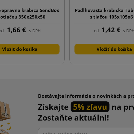
repravná krabica SendBox
Podlhovastá krabička Tub
potlačou 350x250x50
s tlačou 105x105x6
1,66 €
1,42 €
od
s DPH
od
s DP
Vložiť do košíka
Vložiť do košíka
Dostávajte informácie o novinkách a p
Získajte
5% zľavu
na pr
Zostaňte aktuálni!