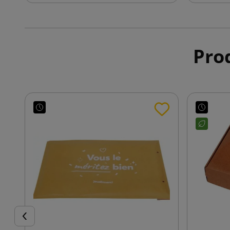
Prod
Späť