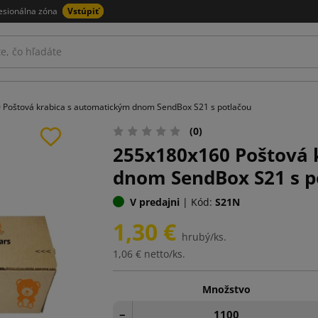
esionálna zóna
Vstúpiť
Poštová krabica s automatickým dnom SendBox S21 s potlačou
(0)
255x180x160 Poštová 
dnom SendBox S21 s p
V predajni
|
Kód:
S21N
1,30 €
hrubý/ks.
1,06 €
netto/ks.
Množstvo
−