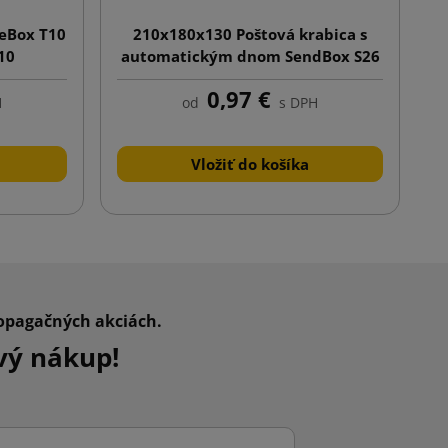
eBox T10
210x180x130 Poštová krabica s
10
automatickým dnom SendBox S26
s potlačou
0,97 €
H
od
s DPH
Vložiť do košíka
ropagačných akciách.
vý nákup!