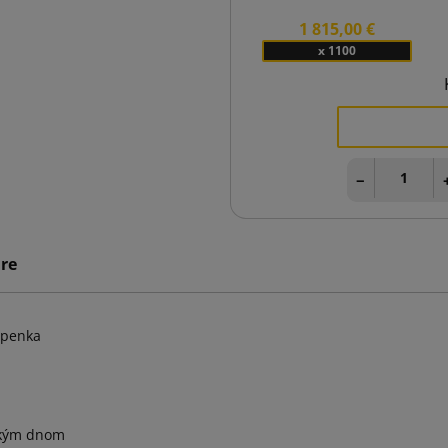
1 815,00 €
x 1100
−
re
epenka
ckým dnom