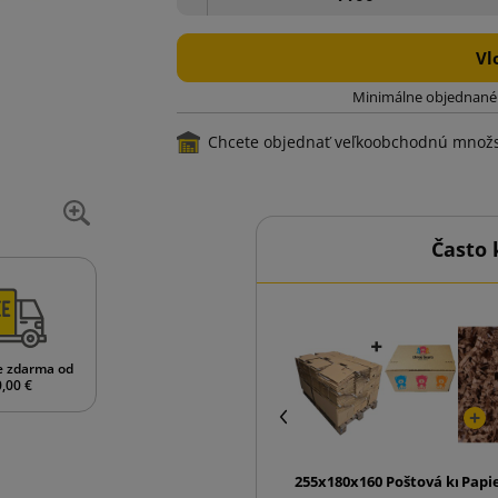
Vl
Minimálne objednané 
Chcete objednať veľkoobchodnú množ
Často 
e zdarma od
,00 €
255x180x160 Poštová krabic
Papi