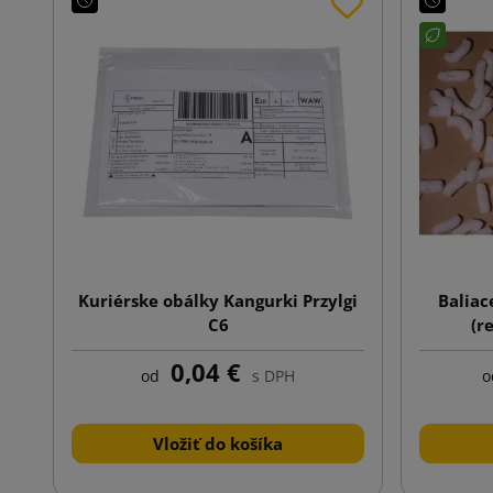
Kuriérske obálky Kangurki Przylgi
Baliac
C6
(r
0,04 €
od
s DPH
o
Vložiť do košíka