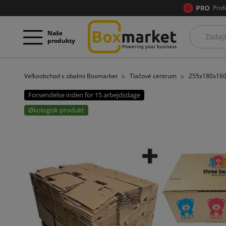
Prof
Naše
produkty
Veľkoobchod s obalmi Boxmarket
Tlačové centrum
255x180x160 
Forsendelse inden for 15 arbejdsdage
Økologisk produkt