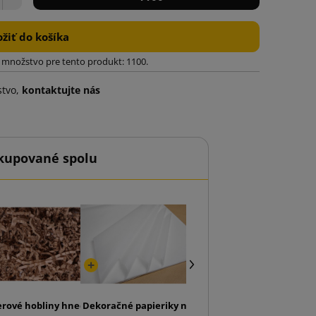
ožiť do košíka
množstvo pre tento produkt: 1100.
stvo,
kontaktujte nás
kupované spolu
a s automatickým dnom SendBox S21 s potlačou
erové hobliny hnedé 6kg
Dekoračné papieriky na balenie biele (balenie 240k