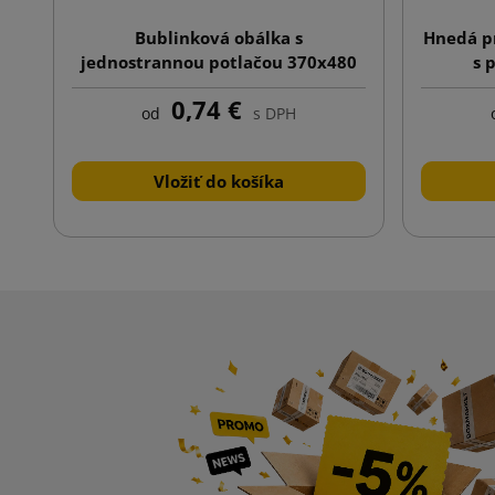
Bublinková obálka s
Hnedá p
jednostrannou potlačou 370x480
s 
K20 hnedá
0,74 €
od
s DPH
Vložiť do košíka