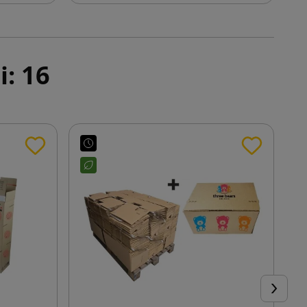
i: 16
Ďalej