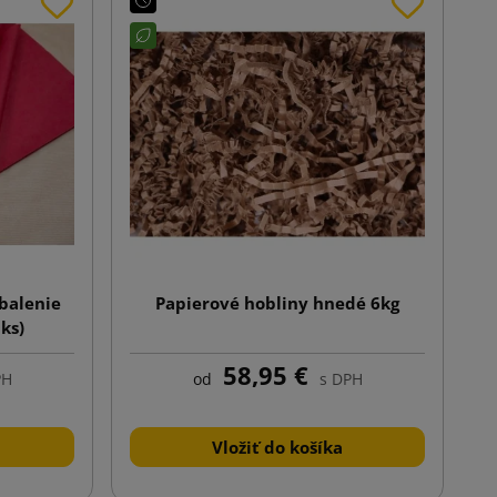
balenie
Papierové hobliny hnedé 6kg
ks)
58,95 €
PH
od
s DPH
Vložiť do košíka