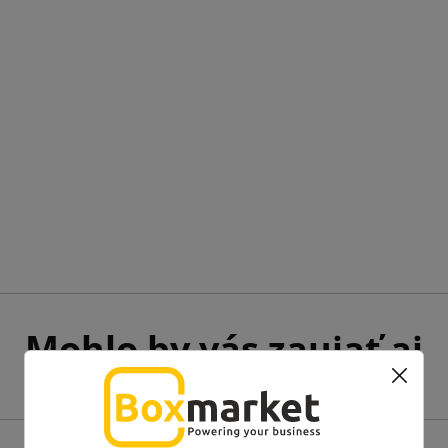
Mohlo by vás zaujať aj