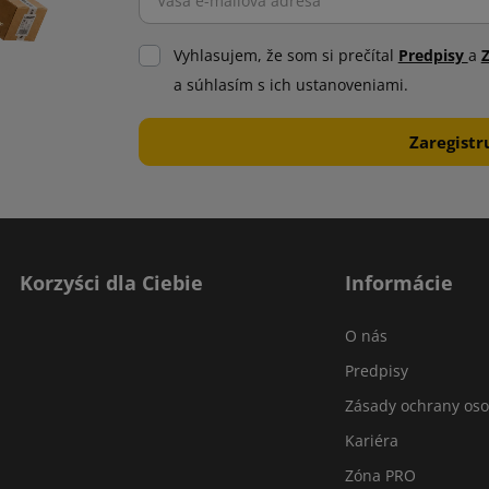
Vyhlasujem, že som si prečítal
Predpisy
a
a súhlasím s ich ustanoveniami.
Korzyści dla Ciebie
Informácie
O nás
Predpisy
Zásady ochrany os
Kariéra
Zóna PRO