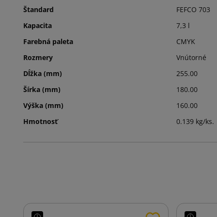
Štandard
FEFCO 703
Kapacita
7,3 l
Farebná paleta
CMYK
Rozmery
Vnútorné
Dĺžka (mm)
255.00
Šírka (mm)
180.00
Výška (mm)
160.00
Hmotnosť
0.139 kg/ks.