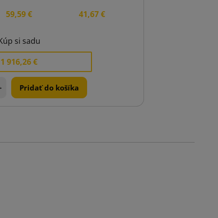
59,59 €
41,67 €
Kúp si sadu
1 916,26 €
+
Pridať do košíka