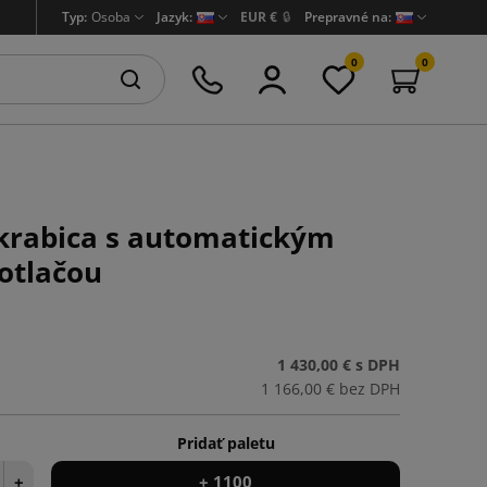
Typ:
Osoba
Jazyk:
EUR €
🔒
Prepravné na:
0
0
krabica s automatickým
otlačou
1 430,00 €
s DPH
1 166,00 €
bez DPH
Pridať paletu
+
+ 1100