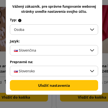
Vážený zákazník, pre správne fungovanie webovej
stránky uveďte nastavenia svojho účtu.
Typ:
Osoba
Jazyk:
Slovenčina
Prepravné na:
e arašidy na báze škrobu
Dekoračné papieriky na 
ezance) Skropak 200L
pivoine (balenie 240
Slovensko
15,16 €
44,05 €
d
s DPH
od
s D
Uložiť nastavenia
Vložiť do košíka
Vložiť do košíka