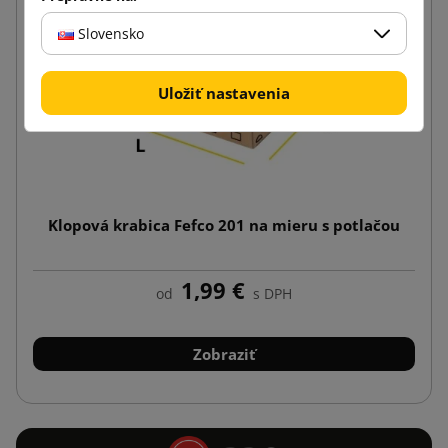
Slovensko
Uložiť nastavenia
Klopová krabica Fefco 201 na mieru s potlačou
1,99 €
od
s DPH
Zobraziť