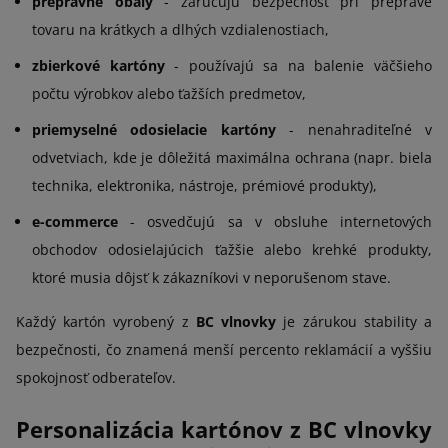
prepravné obaly
- zaručujú bezpečnosť pri preprave
tovaru na krátkych a dlhých vzdialenostiach,
zbierkové kartóny
- používajú sa na balenie väčšieho
počtu výrobkov alebo ťažších predmetov,
priemyselné odosielacie kartóny
- nenahraditeľné v
odvetviach, kde je dôležitá maximálna ochrana (napr. biela
technika, elektronika, nástroje, prémiové produkty),
e-commerce
- osvedčujú sa v obsluhe internetových
obchodov odosielajúcich ťažšie alebo krehké produkty,
ktoré musia dôjsť k zákazníkovi v neporušenom stave.
Každý kartón vyrobený z
BC vlnovky
je zárukou stability a
bezpečnosti, čo znamená menší percento reklamácií a vyššiu
spokojnosť odberateľov.
Personalizácia kartónov z BC vlnovky