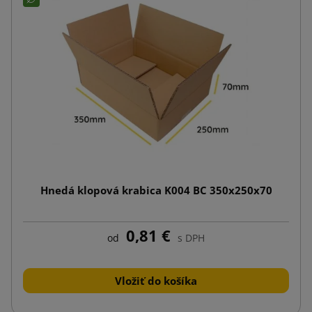
Hnedá klopová krabica K004 BC 350x250x70
0,81 €
od
s DPH
Vložiť do košíka