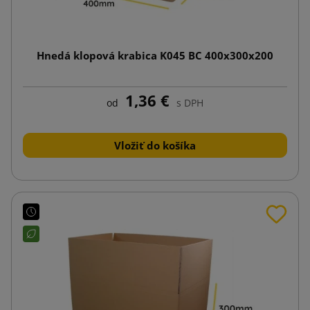
Hnedá klopová krabica K045 BC 400x300x200
1,36 €
od
s DPH
Vložiť do košíka