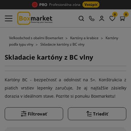
Profesionálna zóna
Vstúpiť
0
0
Veľkoobchod s obalmi Boxmarket
Kartóny a krabice
Kartóny
podľa typu vlny
Skladacie kartóny z BC vlny
Skladacie kartóny z BC vlny
Kartóny BC - bezpečnosť a odolnosť na 5+. Konštrukcia z
piatich vrstiev lepenky zaručuje, že aj najťažšie zásielky
dorazia v ideálnom stave. Pozrite si ponuku Boxmarketu!
Filtrovať
Triediť