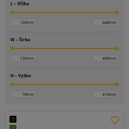
L – Dĺžka
mm
mm
W – Šírka
mm
mm
H – Výška
mm
mm