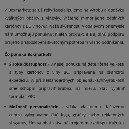
V Boxmarkete sa už roky špecializujeme na výrobu a dodávku
kvalitných obalov z vlnovky, vrátane mimoriadne odolných
kartónov z BC vlnovky. Naše skúsenosti v obalovom priemysle
nám umožňujú ponúknuť nielen produkt, ale aj plnú podporu
pri jeho prispôsobení skutočným potrebám vášho podnikania.
Čo ponúka Boxmarket?
Široká dostupnosť
- v našej ponuke nájdete rôzne veľkosti
a typy kartónov z vlny BC, pripravené na okamžitú
expedíciu. A pri neštandardných objednávkach/výrobkoch
sme schopní pripraviť krabicu na mieru. Stačí vyplniť
formulár PRO.
Možnosť personalizácie
- vďaka vlastnému tlačovému
centru vykonávame tlač loga, grafiky alebo reklamných
sloganov, čím sa obal stáva nástrojom marketingu. Každá z