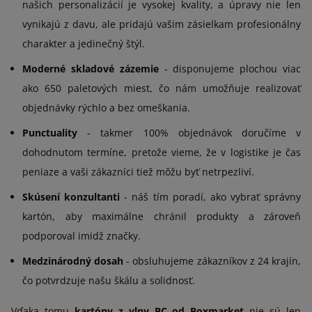
našich personalizácií je vysokej kvality, a úpravy nie len
vynikajú z davu, ale pridajú vašim zásielkam profesionálny
charakter a jedinečný štýl.
Moderné skladové zázemie
- disponujeme plochou viac
ako 650 paletových miest, čo nám umožňuje realizovať
objednávky rýchlo a bez omeškania.
Punctuality
- takmer 100% objednávok doručíme v
dohodnutom termíne, pretože vieme, že v logistike je čas
peniaze a vaši zákazníci tiež môžu byť netrpezliví.
Skúsení konzultanti
- náš tím poradí, ako vybrať správny
kartón, aby maximálne chránil produkty a zároveň
podporoval imidž značky.
Medzinárodný dosah
- obsluhujeme zákazníkov z 24 krajín,
čo potvrdzuje našu škálu a solidnosť.
Vďaka tomu
kartóny z vlny BC od Boxmarket
nie sú len