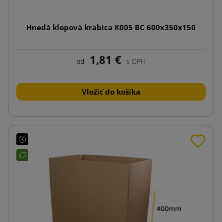
Hnedá klopová krabica K005 BC 600x350x150
1,81 €
od
s DPH
Vložiť do košíka