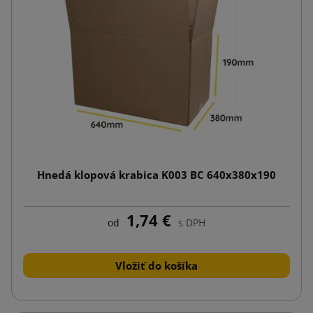
Hnedá klopová krabica K003 BC 640x380x190
1,74 €
od
s DPH
Vložiť do košíka