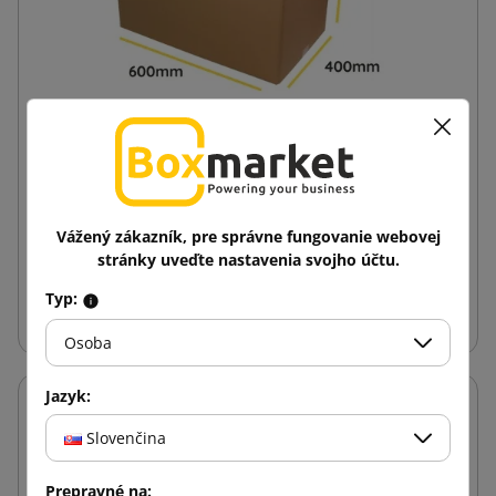
Hnedá klopová krabica K020 BC 600x400x400
2,31 €
od
s DPH
Vážený zákazník, pre správne fungovanie webovej
stránky uveďte nastavenia svojho účtu.
Vložiť do košíka
Typ:
Osoba
Jazyk:
Slovenčina
Prepravné na: