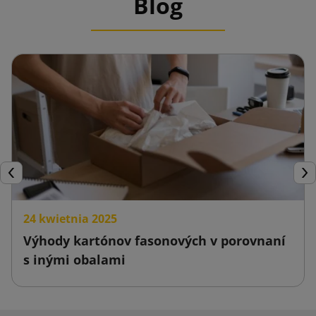
Blog
Späť
Ďal
24 kwietnia 2025
Výhody kartónov fasonových v porovnaní
s inými obalami