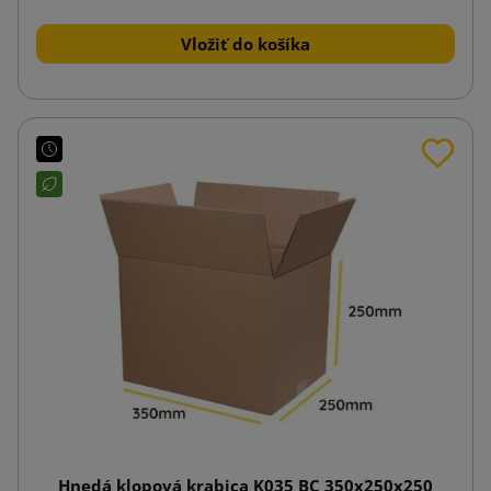
Vložiť do košíka
Hnedá klopová krabica K035 BC 350x250x250