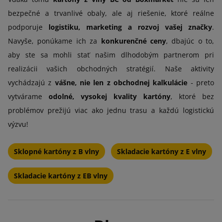
bezpečné a trvanlivé obaly, ale aj riešenie, ktoré reálne
podporuje
logistiku, marketing a rozvoj vašej značky
.
Navyše, ponúkame ich za
konkurenčné ceny
, dbajúc o to,
aby ste sa mohli stať našim dlhodobým partnerom pri
realizácii vašich obchodných stratégií. Naše aktivity
vychádzajú z
vášne, nie len z obchodnej kalkulácie
- preto
vytvárame
odolné, vysokej kvality kartóny
, ktoré bez
problémov prežijú viac ako jednu trasu a každú logistickú
výzvu!
Sklopné kartóny z B vlny
Skladacie kartóny z E vlny
Skladacie kartóny z EB vlny