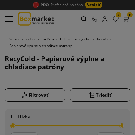
Profesionálna zóna
Vstúpiť
0
0
Veľkoobchod s obalmi Boxmarket
Ekologický
RecyCold -
Papierové výplne a chladiace patróny
RecyCold - Papierové výplne a
chladiace patróny
Filtrovať
Triediť
L – Dĺžka