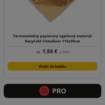
Termoizolačný papierový výplňový materiál
RecyCold Climaliner 115x35cm
1,93 €
od
s DPH
Vložiť do košíka