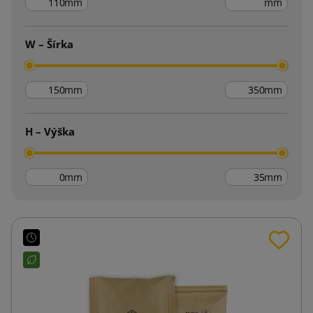
mm
mm
W – Šírka
mm
mm
H – Výška
mm
mm