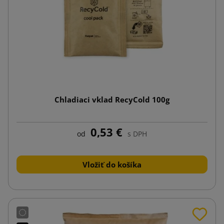
Chladiaci vklad RecyCold 100g
0,53 €
od
s DPH
Vložiť do košíka