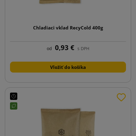
Chladiaci vklad RecyCold 400g
0,93 €
od
s DPH
Vložiť do košíka