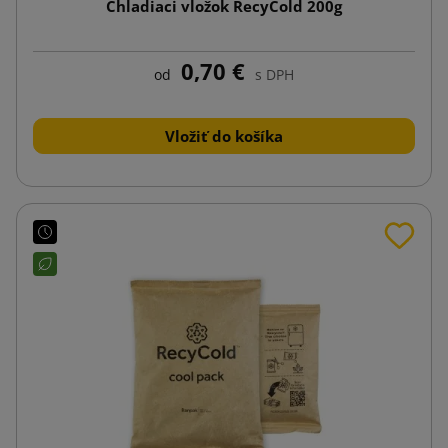
Chladiaci vložok RecyCold 200g
0,70 €
od
s DPH
Vložiť do košíka