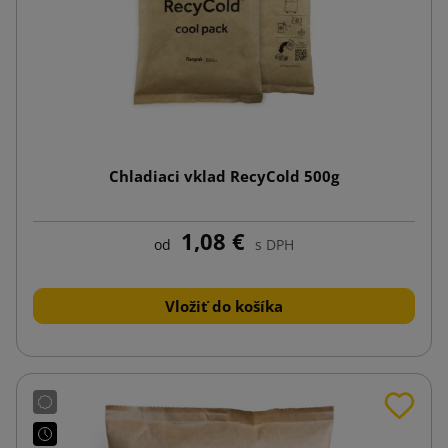
Chladiaci vklad RecyCold 500g
1,08 €
od
s DPH
Vložiť do košíka