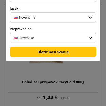
Jazyk:
Slovenčina
Prepravné na:
Slovensko
Uložiť nastavenia
Chladiaci príspevok RecyCold 800g
1,44 €
od
s DPH