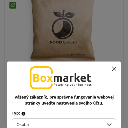
Chladiaci vklad RecyCold 800g s potlačou
RecyCold® cool pack
1,38 €
od
s DPH
Vážený zákazník, pre správne fungovanie webovej
stránky uveďte nastavenia svojho účtu.
Vložiť do košíka
Typ:
Osoba