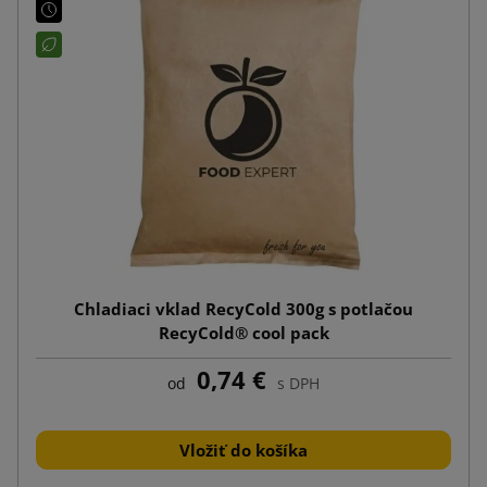
Chladiaci vklad RecyCold 300g s potlačou
RecyCold® cool pack
0,74 €
od
s DPH
Vložiť do košíka