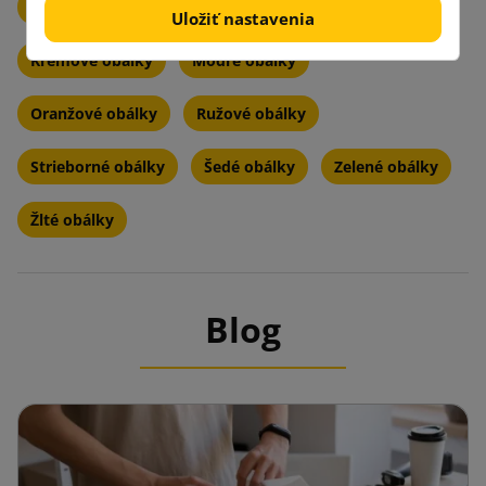
Čierne obálky na listy
Fialové obálky
Uložiť nastavenia
Krémové obálky
Modré obálky
Oranžové obálky
Ružové obálky
Strieborné obálky
Šedé obálky
Zelené obálky
Žlté obálky
Blog