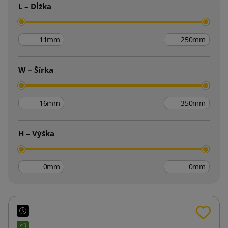
L – Dĺžka
mm
mm
W – Šírka
mm
mm
H – Výška
mm
mm