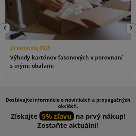
Späť
Ďal
24 kwietnia 2025
Výhody kartónov fasonových v porovnaní
s inými obalami
Dostávajte informácie o novinkách a propagačných
akciách.
Získajte
5% zľavu
na prvý nákup!
Zostaňte aktuálni!