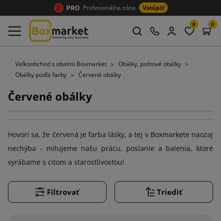
Profesionálna zóna
Vstúpiť
0
0
Veľkoobchod s obalmi Boxmarket
Obálky, poštové obálky
Obálky podľa farby
Červené obálky
Červené obálky
Hovorí sa, že červená je farba lásky, a tej v Boxmarkete naozaj
nechýba - milujeme našu prácu, poslanie a balenia, ktoré
vyrábame s citom a starostlivosťou!
Filtrovať
Triediť