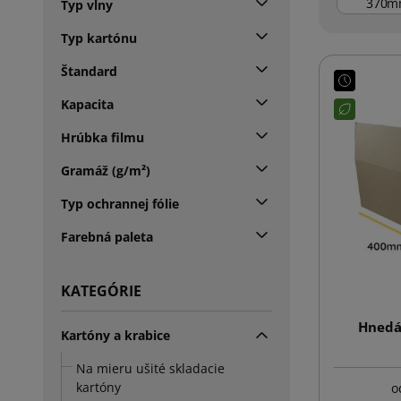
m
Typ vlny
Typ kartónu
Štandard
Kapacita
Hrúbka filmu
Gramáž (g/m²)
Typ ochrannej fólie
Farebná paleta
KATEGÓRIE
Hnedá
Kartóny a krabice
Na mieru ušité skladacie
kartóny
o