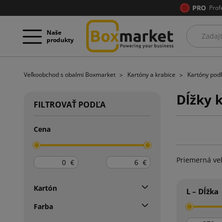
Prof
Naše
produkty
Veľkoobchod s obalmi Boxmarket
Kartóny a krabice
Kartóny podľ
Dĺžky 
FILTROVAŤ PODĽA
Cena
Priemerná veľ
€
€
Kartón
L – Dĺžka
Farba