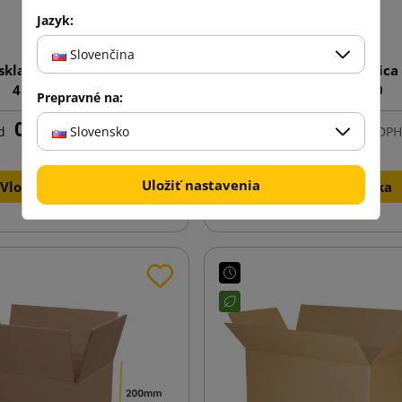
Jazyk:
Slovenčina
 skladacia krabica D45
Hnedá klopová krabica
450x350x80
450x350x250
Prepravné na:
0,61 €
0,79 €
Slovensko
d
s DPH
od
s DPH
Uložiť nastavenia
Vložiť do košíka
Vložiť do košíka