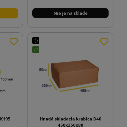
Nie je na sklade
 K195
Hnedá skladacia krabica D40
450x350x80