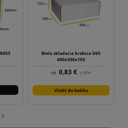
 K055
Biela skladacia krabica D65
400x300x150
0,83 €
od
s DPH
Vložiť do košíka
Ďalej