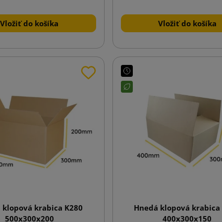
Vložiť do košíka
Vložiť do košíka
 klopová krabica K280
Hnedá klopová krabica
500x300x200
400x300x150