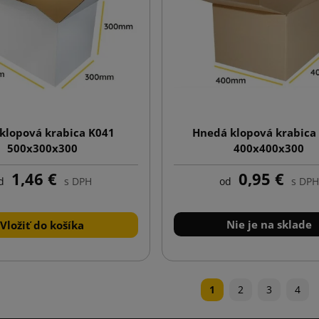
 klopová krabica K041
Hnedá klopová krabica
500x300x300
400x400x300
1,46 €
0,95 €
d
s DPH
od
s DPH
Nie je na sklade
Vložiť do košíka
1
2
3
4