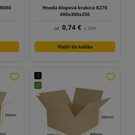
 K060
Hnedá klopová krabica K270
400x300x250
0,74 €
od
s DPH
Vložiť do košíka