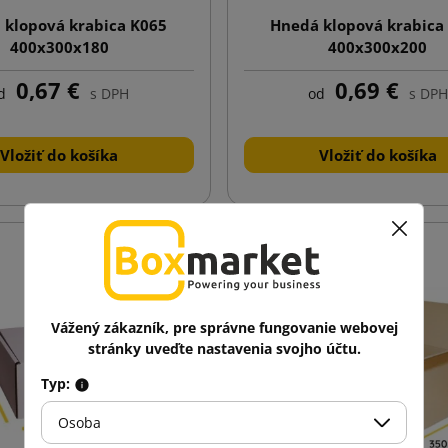
 klopová krabica K065
Hnedá klopová krabica
400x300x180
400x300x200
0,67 €
0,69 €
d
s DPH
od
s DPH
Vložiť do košíka
Vložiť do košíka
Vážený zákazník, pre správne fungovanie webovej
stránky uveďte nastavenia svojho účtu.
Typ:
Osoba