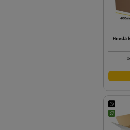
Hnedá k
o