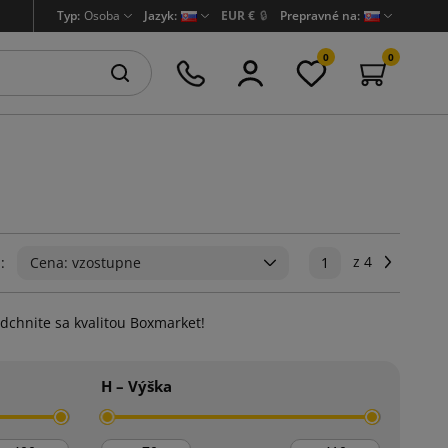
Typ:
Osoba
Jazyk:
EUR €
🔒
Prepravné na:
0
0
z 4
Ďalej
:
Cena: vzostupne
1
adchnite sa kvalitou Boxmarket!
H – Výška