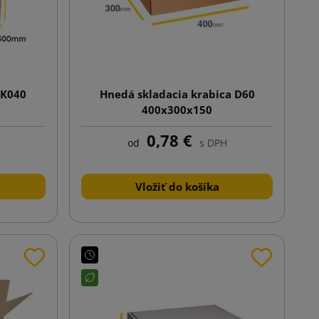
 K040
Hnedá skladacia krabica D60
400x300x150
0,78 €
od
s DPH
Vložiť do košíka