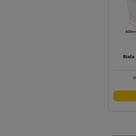
Biela
o