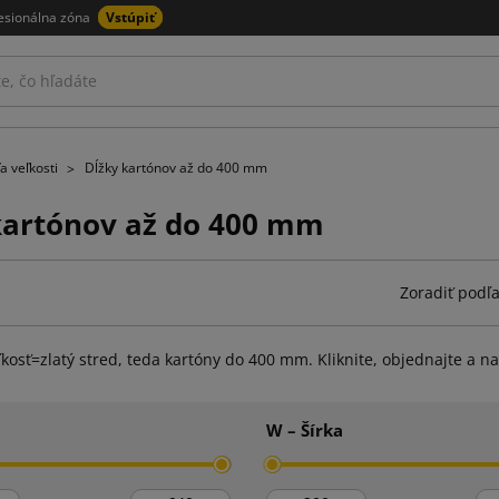
esionálna zóna
Vstúpiť
a veľkosti
Dĺžky kartónov až do 400 mm
kartónov až do 400 mm
Zoradiť podľa
kosť=zlatý stred, teda kartóny do 400 mm. Kliknite, objednajte a n
W – Šírka