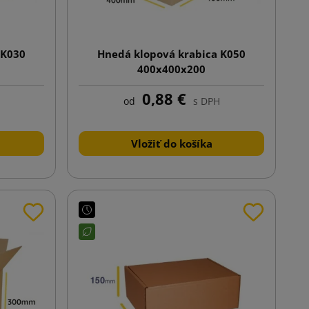
 K030
Hnedá klopová krabica K050
400x400x200
0,88 €
od
s DPH
Vložiť do košíka