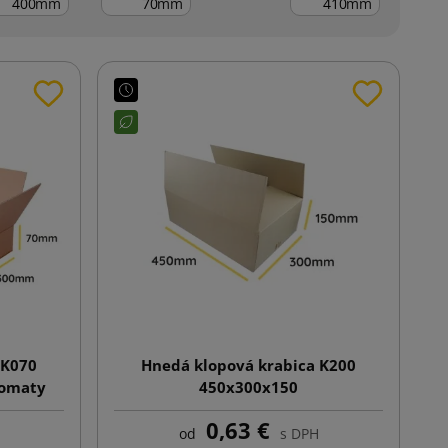
mm
mm
mm
 K070
Hnedá klopová krabica K200
komaty
450x300x150
0,63 €
od
s DPH