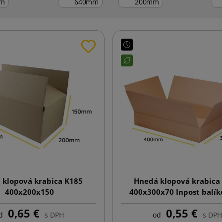
m
mm
mm
 klopová krabica K185
Hnedá klopová krabica
400x200x150
400x300x70 Inpost balí
veľkosť A
0,65 €
0,55 €
d
s DPH
od
s DPH