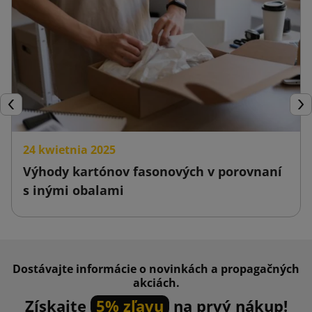
Späť
Ďal
24 kwietnia 2025
Výhody kartónov fasonových v porovnaní
s inými obalami
Dostávajte informácie o novinkách a propagačných
akciách.
Získajte
5% zľavu
na prvý nákup!