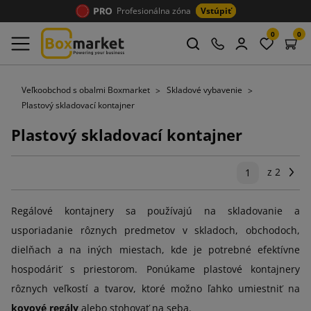
Profesionálna zóna
Vstúpiť
0
0
Veľkoobchod s obalmi Boxmarket
Skladové vybavenie
Plastový skladovací kontajner
Plastový skladovací kontajner
z 2
Ďal
1
Regálové kontajnery sa používajú na skladovanie a
usporiadanie rôznych predmetov v skladoch, obchodoch,
dielňach a na iných miestach, kde je potrebné efektívne
hospodáriť s priestorom. Ponúkame plastové kontajnery
rôznych veľkostí a tvarov, ktoré možno ľahko umiestniť na
kovové regály
alebo stohovať na seba.