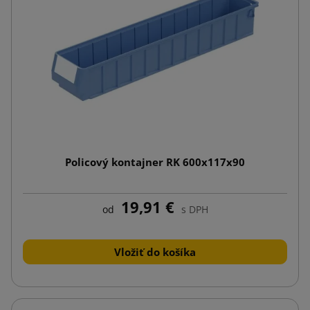
Policový kontajner RK 600x117x90
19,91 €
od
s DPH
Vložiť do košíka