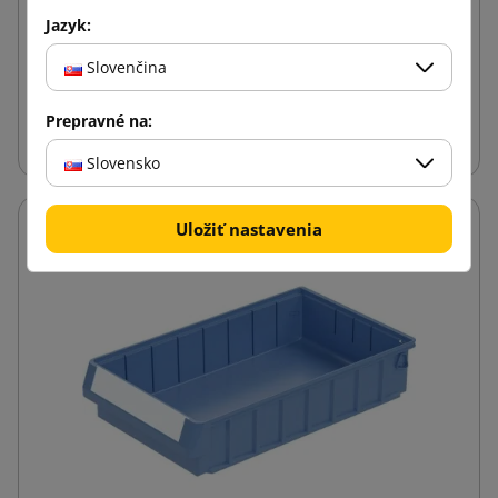
Jazyk:
17,98 €
od
s DPH
Slovenčina
Vložiť do košíka
Prepravné na:
Slovensko
Uložiť nastavenia