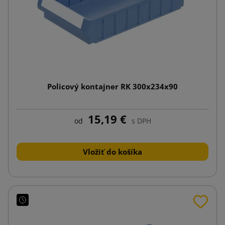
Policový kontajner RK 300x234x90
15,19 €
od
s DPH
Vložiť do košíka