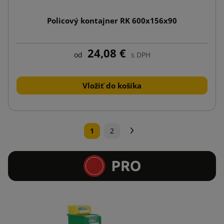
Policový kontajner RK 600x156x90
24,08 €
od
s DPH
Vložiť do košíka
Ďalej
1
2