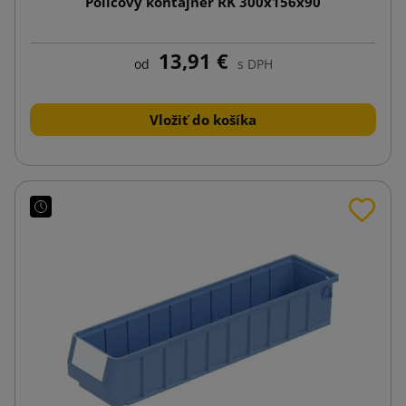
Policový kontajner RK 300x156x90
13,91 €
od
s DPH
Vložiť do košíka