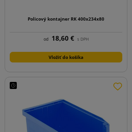
Policový kontajner RK 400x234x80
18,60 €
od
s DPH
Vložiť do košíka