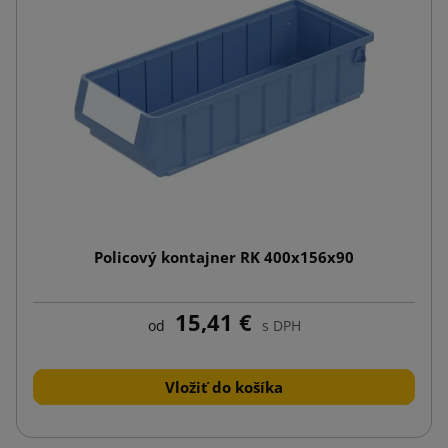
Policový kontajner RK 400x156x90
15,41 €
od
s DPH
Vložiť do košíka