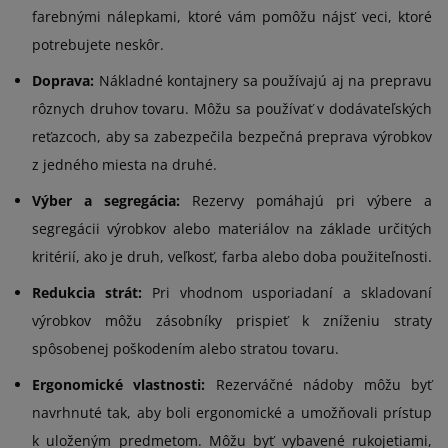
farebnými nálepkami, ktoré vám pomôžu nájsť veci, ktoré
potrebujete neskôr.
Doprava:
Nákladné kontajnery sa používajú aj na prepravu
rôznych druhov tovaru. Môžu sa používať v dodávateľských
reťazcoch, aby sa zabezpečila bezpečná preprava výrobkov
z jedného miesta na druhé.
Výber a segregácia:
Rezervy pomáhajú pri výbere a
segregácii výrobkov alebo materiálov na základe určitých
kritérií, ako je druh, veľkosť, farba alebo doba použiteľnosti.
Redukcia strát:
Pri vhodnom usporiadaní a skladovaní
výrobkov môžu zásobníky prispieť k zníženiu straty
spôsobenej poškodením alebo stratou tovaru.
Ergonomické vlastnosti:
Rezerváčné nádoby môžu byť
navrhnuté tak, aby boli ergonomické a umožňovali prístup
k uloženým predmetom. Môžu byť vybavené rukojetiami,