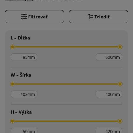
Filtrovať
Triediť
L – Dĺžka
mm
mm
W – Šírka
mm
mm
H – Výška
mm
mm