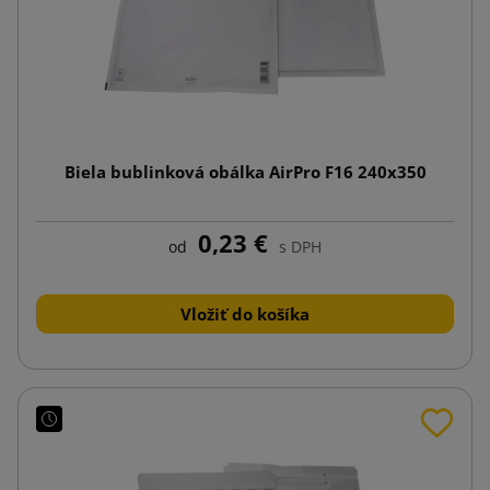
Biela bublinková obálka AirPro F16 240x350
0,23 €
od
s DPH
Vložiť do košíka