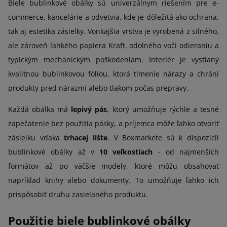
Biele bublinkové obálky sú univerzálnym riešením pre e-
commerce, kancelárie a odvetvia, kde je dôležitá ako ochrana,
tak aj estetika zásielky. Vonkajšia vrstva je vyrobená z silného,
ale zároveň ľahkého papiera Kraft, odolného voči odieraniu a
typickým mechanickým poškodeniam. Interiér je vystlaný
kvalitnou bublinkovou fóliou, ktorá tlmenie nárazy a chráni
produkty pred nárazmi alebo tlakom počas prepravy.
Každá obálka má
lepivý pás
, ktorý umožňuje rýchle a tesné
zapečatenie bez použitia pásky, a príjemca môže ľahko otvoriť
zásielku vďaka
trhacej lište
. V Boxmarkete sú k dispozícii
bublinkové obálky až v
10 veľkostiach
- od najmenších
formátov až po väčšie modely, ktoré môžu obsahovať
napríklad knihy alebo dokumenty. To umožňuje ľahko ich
prispôsobiť druhu zasielaného produktu.
Použitie biele bublinkové obálky