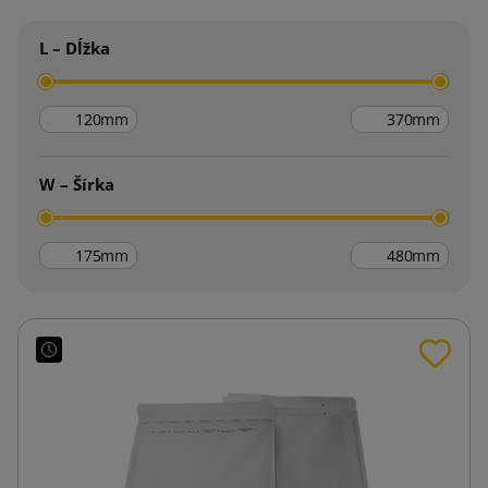
L – Dĺžka
mm
mm
W – Šírka
mm
mm