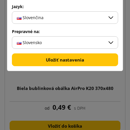
Jazyk:
Slovenčina
Prepravné na:
Slovensko
Uložiť nastavenia
Biela bublinková obálka AirPro K20 370x480
0,49 €
od
s DPH
Vložiť do košíka