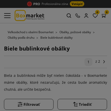
Profesionálna zóna
Vstúpiť
0
0
Veľkoobchod s obalmi Boxmarket
Obálky, poštové obálky
Obálky podľa druhu
Biele bublinkové obálky
Biele bublinkové obálky
z 2
Ďal
1
Biela a bublinková môže byť nielen čokoláda - v Boxmarkete
máme obálky, ktoré nezaručujú, že cesta bude aromaticky
chutná, ale určite bezpečná.
Filtrovať
Triediť