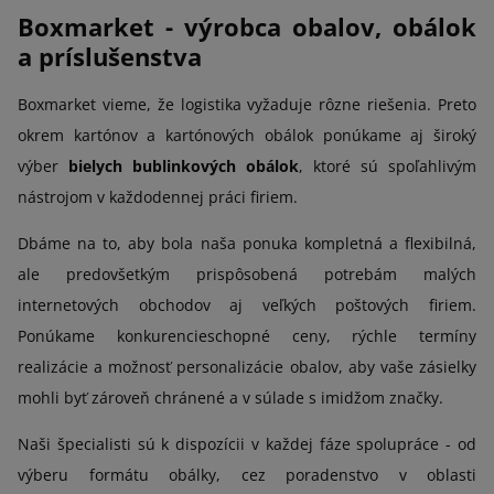
Boxmarket - výrobca obalov, obálok
a príslušenstva
Boxmarket vieme, že logistika vyžaduje rôzne riešenia. Preto
okrem kartónov a kartónových obálok ponúkame aj široký
výber
bielych bublinkových obálok
, ktoré sú spoľahlivým
nástrojom v každodennej práci firiem.
Dbáme na to, aby bola naša ponuka kompletná a flexibilná,
ale predovšetkým prispôsobená potrebám malých
internetových obchodov aj veľkých poštových firiem.
Ponúkame konkurencieschopné ceny, rýchle termíny
realizácie a možnosť personalizácie obalov, aby vaše zásielky
mohli byť zároveň chránené a v súlade s imidžom značky.
Naši špecialisti sú k dispozícii v každej fáze spolupráce - od
výberu formátu obálky, cez poradenstvo v oblasti