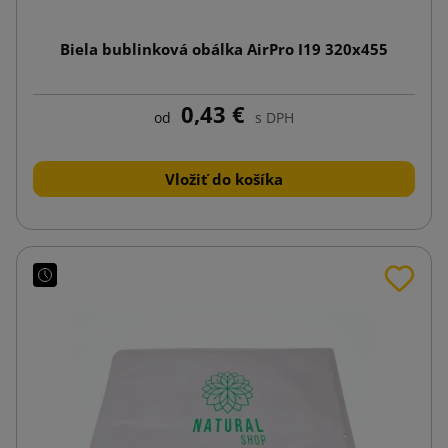
Biela bublinková obálka AirPro I19 320x455
0,43 €
od
s DPH
Vložiť do košíka