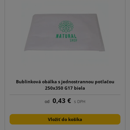
Bublinková obálka s jednostrannou potlačou
250x350 G17 biela
0,43 €
od
s DPH
Vložiť do košíka