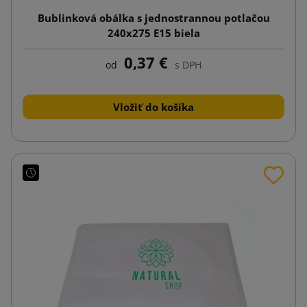
Bublinková obálka s jednostrannou potlačou
240x275 E15 biela
0,37 €
od
s DPH
Vložiť do košíka