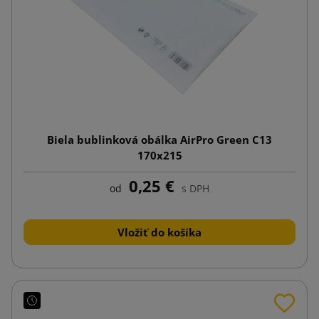
Biela bublinková obálka AirPro Green C13
170x215
0,25 €
od
s DPH
Vložiť do košíka