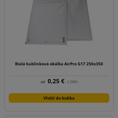
Bielá bublinková obálka AirPro G17 250x350
0,25 €
od
s DPH
Vložiť do košíka