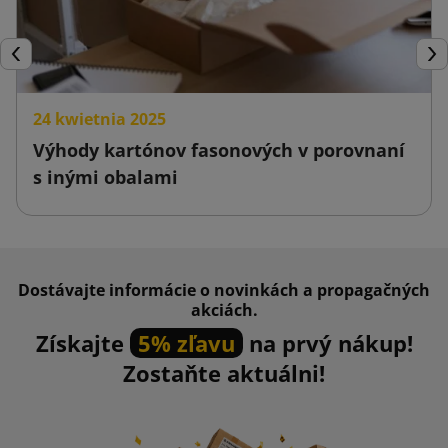
Späť
Ďal
24 kwietnia 2025
Výhody kartónov fasonových v porovnaní
s inými obalami
Dostávajte informácie o novinkách a propagačných
akciách.
Získajte
5% zľavu
na prvý nákup!
Zostaňte aktuálni!