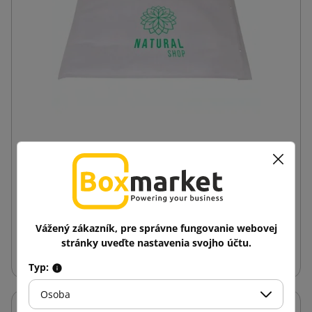
Bublinková obálka s jednostrannou potlačou
170x225 C13 biela
0,28 €
od
s DPH
Vážený zákazník, pre správne fungovanie webovej
Vložiť do košíka
stránky uveďte nastavenia svojho účtu.
Typ:
Osoba