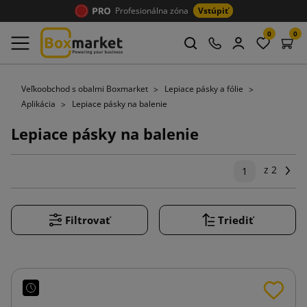
Profesionálna zóna
Vstúpiť
0
0
Veľkoobchod s obalmi Boxmarket
Lepiace pásky a fólie
Aplikácia
Lepiace pásky na balenie
Lepiace pásky na balenie
z 2
Ďal
1
Filtrovať
Triediť