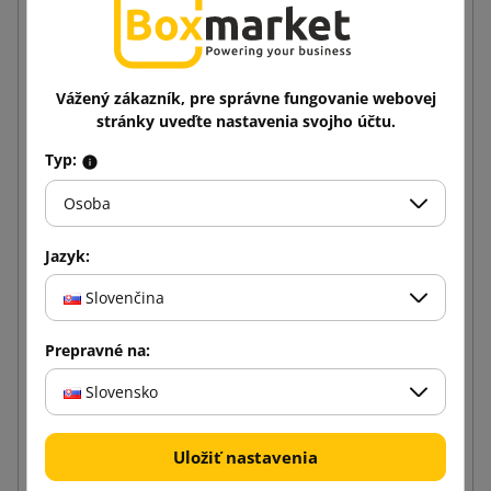
Vážený zákazník, pre správne fungovanie webovej
stránky uveďte nastavenia svojho účtu.
Typ:
Osoba
Jazyk:
Slovenčina
Hnedá lepiaca páska SMART Akryl 48/100
Prepravné na:
Slovensko
1,00 €
od
s DPH
Uložiť nastavenia
Vložiť do košíka