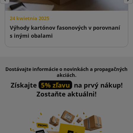
Späť
Ďal
24 kwietnia 2025
Výhody kartónov fasonových v porovnaní
s inými obalami
Dostávajte informácie o novinkách a propagačných
akciách.
Získajte
5% zľavu
na prvý nákup!
Zostaňte aktuálni!