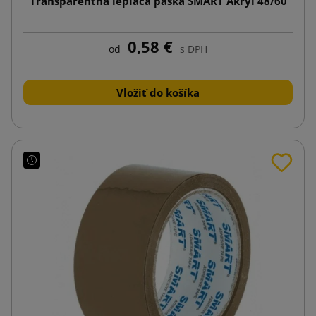
Transparentná lepiaca páska SMART Akryl 48/60
0,58 €
od
s DPH
Vložiť do košíka