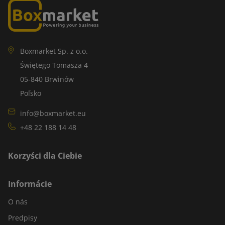
Boxmarket Sp. z o.o.
Świętego Tomasza 4
05-840 Brwinów
Poľsko
info@boxmarket.eu
+48 22 188 14 48
Korzyści dla Ciebie
Informácie
O nás
Predpisy