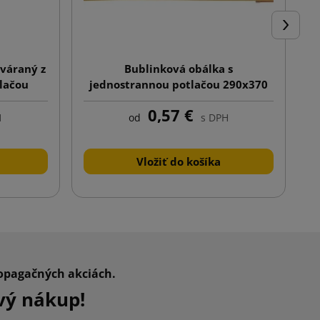
Ďalej
váraný z
Bublinková obálka s
tlačou
jednostrannou potlačou 290x370
H18 hnedá
0,57 €
H
od
s DPH
Vložiť do košíka
ropagačných akciách.
vý nákup!