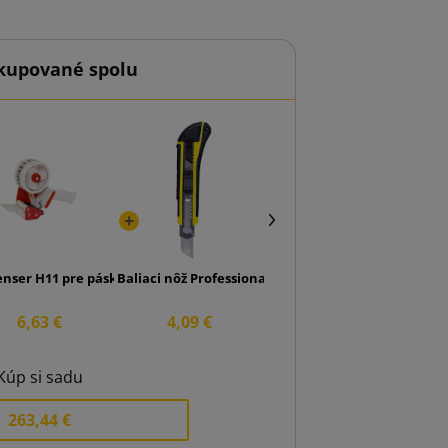
kupované spolu
arby Akryl 48/60
enser H11 pre pásku 50mm
Baliaci nôž Professional 18 mm
6,63 €
4,09 €
Kúp si sadu
263,44 €