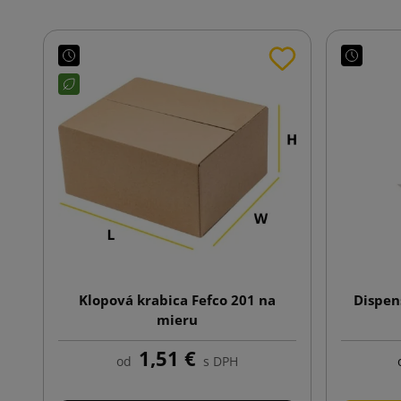
Klopová krabica Fefco 201 na
Dispen
mieru
1,51 €
od
s DPH