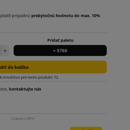
aplatiť prípadnú
prebytočnú hodnotu do max. 10%
Pridať paletu
+
+ 5760
ožiť do košíka
 množstvo pre tento produkt: 72.
stvo,
kontaktujte nás
Celkom s DPH