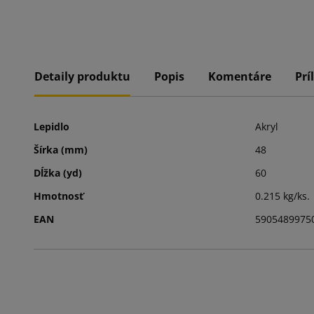
Detaily produktu
Popis
Komentáre
Prí
Lepidlo
Akryl
Šírka (mm)
48
Dĺžka (yd)
60
Hmotnosť
0.215 kg/ks.
EAN
5905489975