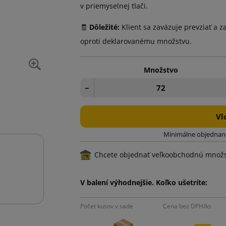
v priemyselnej tlači.
🧾
Dôležité:
Klient sa zaväzuje prevziať a z
oproti deklarovanému množstvu.
Množstvo
−
Vl
Minimálne objednané
Chcete objednať veľkoobchodnú množ
V balení výhodnejšie. Koľko ušetríte:
Počet kusov v sade
Cena bez DPH/ks