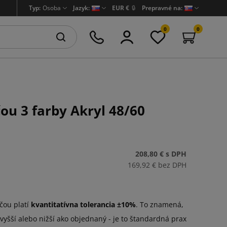
Typ:
Osoba
Jazyk:
EUR €
🔒
Prepravné na:
0
0
ou 3 farby Akryl 48/60
208,80 €
s DPH
169,92 €
bez DPH
čou platí
kvantitatívna tolerancia ±10%
. To znamená,
vyšší alebo nižší ako objednaný - je to štandardná prax