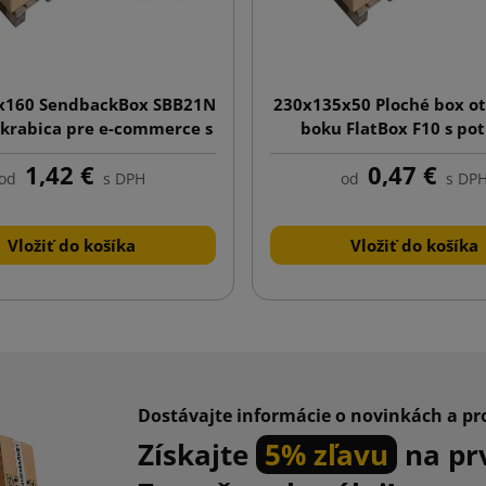
x160 SendbackBox SBB21N
230x135x50 Ploché box ot
 krabica pre e-commerce s
boku FlatBox F10 s po
ačou, automatické dno
1,42 €
0,47 €
od
s DPH
od
s DP
Vložiť do košíka
Vložiť do košíka
Dostávajte informácie o novinkách a p
Získajte
5% zľavu
na pr