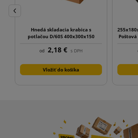
Späť
Hnedá skladacia krabica s
255x180
potlačou D/60S 400x300x150
Poštová
potl
2,18 €
od
s DPH
Vložiť do košíka