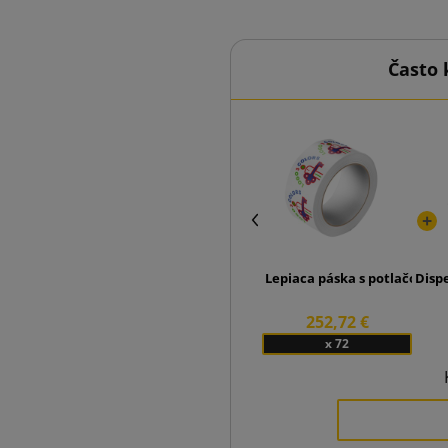
Často 
Lepiaca páska s potlačou 3 f
Disp
252,72 €
x 72