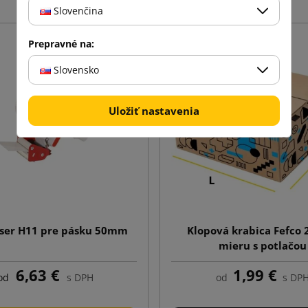
Slovenčina
Prepravné na:
Slovensko
Uložiť nastavenia
ser H11 pre pásku 50mm
Klopová krabica Fefco 
mieru s potlačou
6,63 €
1,99 €
od
s DPH
od
s DP