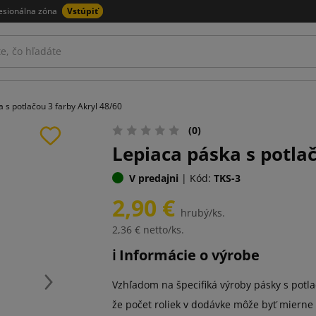
esionálna zóna
Vstúpiť
 s potlačou 3 farby Akryl 48/60
(0)
Lepiaca páska s potlač
V predajni
|
Kód:
TKS-3
2,90 €
hrubý/ks.
2,36 €
netto/ks.
ℹ️ Informácie o výrobe
Vzhľadom na špecifiká výroby pásky s potla
Ďalej
že počet roliek v dodávke môže byť mierne 