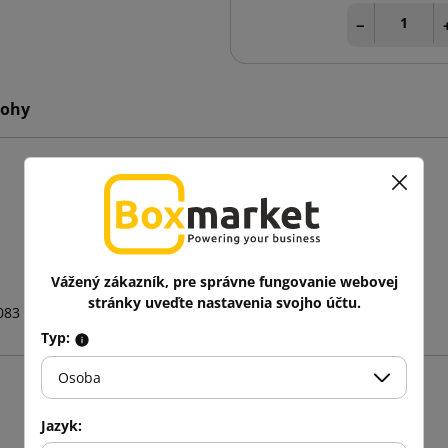
−
lohy
Vážený zákazník, pre správne fungovanie webovej
stránky uveďte nastavenia svojho účtu.
083
Typ:
Osoba
Mohlo by vás zaujať aj
Jazyk: