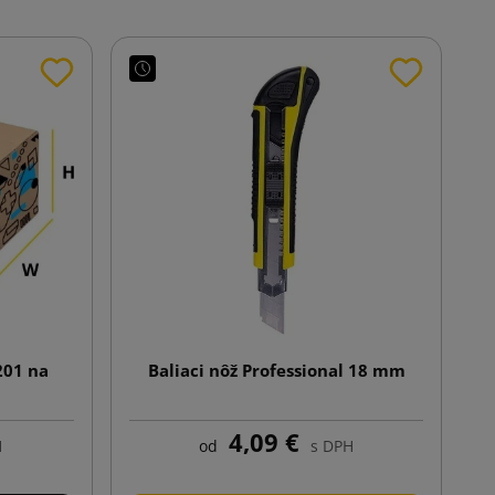
201 na
Baliaci nôž Professional 18 mm
4,09 €
H
od
s DPH