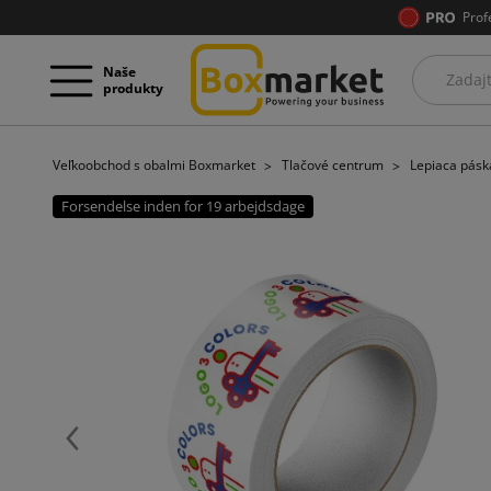
Prof
Naše
produkty
Veľkoobchod s obalmi Boxmarket
Tlačové centrum
Lepiaca páska
Forsendelse inden for 19 arbejdsdage
Späť