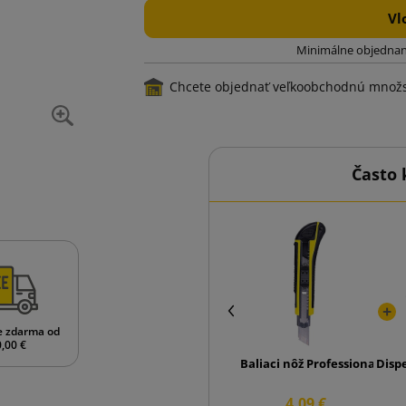
Vl
Minimálne objednan
Chcete objednať veľkoobchodnú množ
Často 
e zdarma od
,00 €
Baliaci nôž Professional 18
Disp
4,09 €