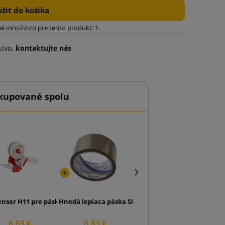
ožiť do košíka
é množstvo pre tento produkt: 1.
stvo,
kontaktujte nás
kupované spolu
 mm
enser H11 pre pásku 50mm
Hnedá lepiaca páska SMART Akryl 48/50
6,63 €
0,83 €