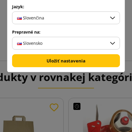
Jazyk:
Slovenčina
Prepravné na:
Slovensko
Uložiť nastavenia
ukty v rovnakej kategóri