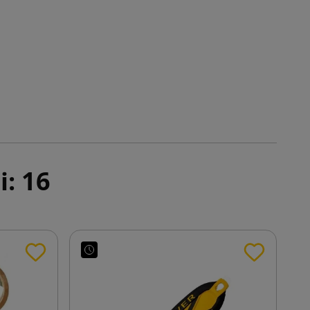
i: 16