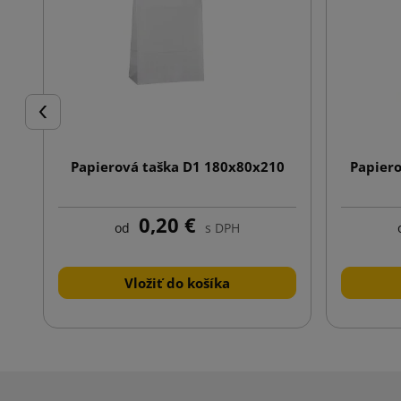
Späť
Papierová taška D1 180x80x210
Papier
0,20 €
od
s DPH
Vložiť do košíka