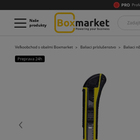
Prof
Naše
produkty
Veľkoobchod s obalmi Boxmarket
Baliaci príslušenstvo
Baliaci n
Preprava 24h
Späť