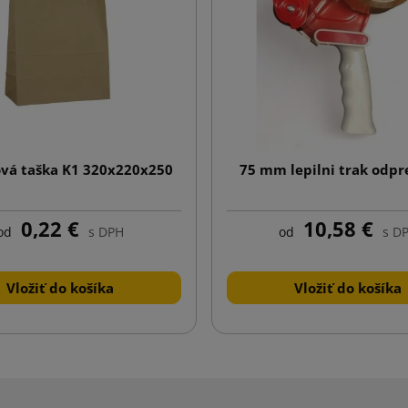
ová taška K1 320x220x250
75 mm lepilni trak odpr
0,22 €
10,58 €
od
s DPH
od
s D
Vložiť do košíka
Vložiť do košíka