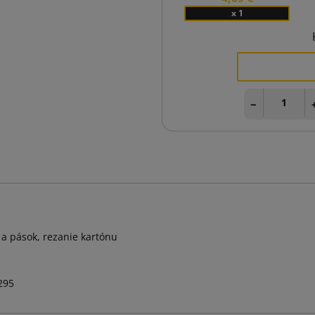
x 1
−
í a pások, rezanie kartónu
295