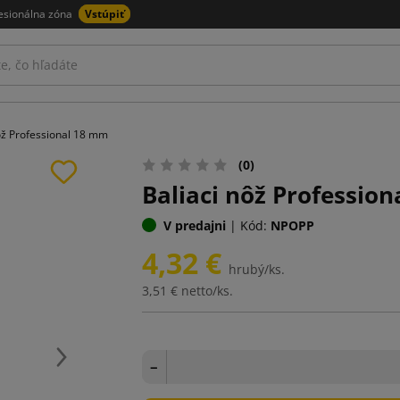
esionálna zóna
Vstúpiť
ôž Professional 18 mm
(0)
Baliaci nôž Professio
V predajni
|
Kód:
NPOPP
4,32 €
hrubý/ks.
3,51 €
netto/ks.
Ďalej
−