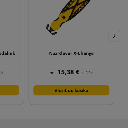
Ďalej
edalnik
Nôž Klever X-Change
15,38 €
PH
od
s DPH
Vložiť do košíka