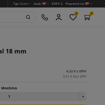
Typ:
Osoba
Jazyk:
EUR €
🔒
Prepravné na:
0
0
nal 18 mm
4,32 €
s DPH
3,51 €
bez DPH
Množstvo
+