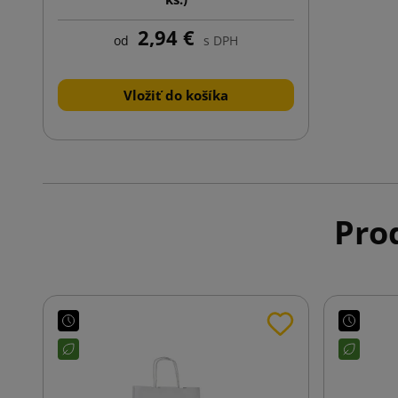
2,94 €
od
s DPH
Vložiť do košíka
Prod