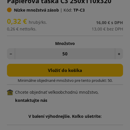
Papierová taška C3 250x110x320
Nízke množstvá zásob
|
Kód:
TP-C3
0,32 €
hrubý/ks.
16,00 €
s DPH
0,26 €
netto/ks.
13,00 €
bez DPH
Množstvo
−
+
Vložiť do košíka
Minimálne objednané množstvo pre tento produkt: 50.
Chcete objednať veľkoobchodnú množstvo,
kontaktujte nás
V balení výhodnejšie. Koľko ušetríte: