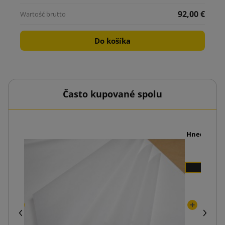
92,00 €
Do košíka
Často kupované spolu
x320
Hnedá sklad