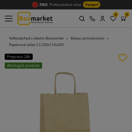
Profesionálna zóna
Vstúpiť
0
0
Veľkoobchod s obalmi Boxmarket
Baliaci príslušenstvo
Papierová taška C3 250x110x320
Preprava 24h
Økologisk produkt