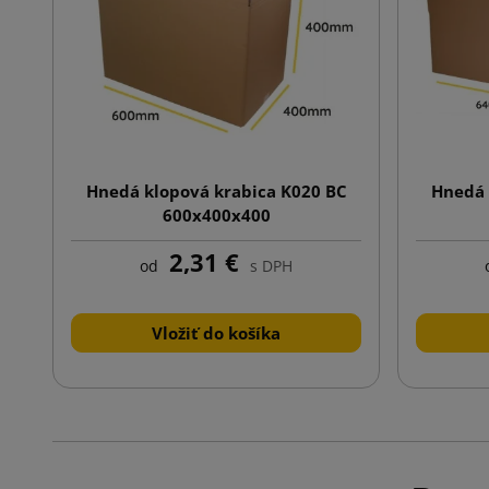
Hnedá klopová krabica K020 BC
Hnedá 
600x400x400
2,31 €
od
s DPH
Vložiť do košíka