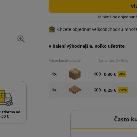
Vl
Minimálne objednané
Chcete objednať veľkoobchodnú množ
V balení výhodnejšie. Koľko ušetríte:
Počet kusov v sade
Cena bez DPH/ks
1x
400
0,30 €
-9%
1x
600
0,29 €
-12%
e zdarma od
,00 €
Často k