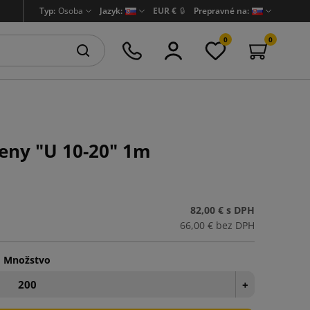
Typ:
Osoba
Jazyk:
EUR €
🔒
Prepravné na:
0
0
peny "U 10-20" 1m
82,00 €
s DPH
66,00 €
bez DPH
Množstvo
+