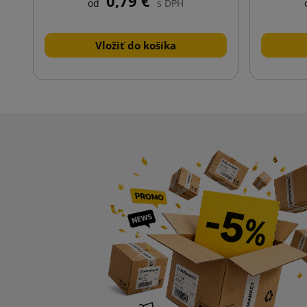
0,79 €
od
s DPH
Vložiť do košíka