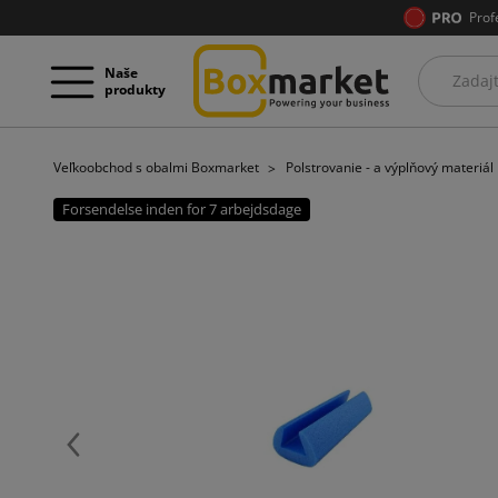
Prof
Naše
produkty
Veľkoobchod s obalmi Boxmarket
Polstrovanie - a výplňový materiál
Forsendelse inden for 7 arbejdsdage
Späť