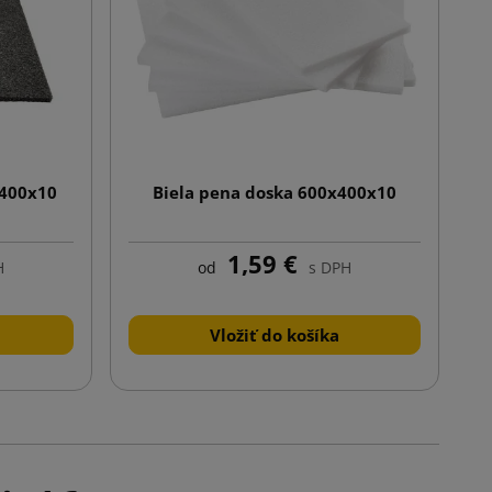
x400x10
Biela pena doska 600x400x10
1,59 €
H
od
s DPH
Vložiť do košíka