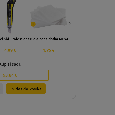
U 10-20" 1m
aci nôž Professional 18 mm
Biela pena doska 600x400x10
4,09 €
1,75 €
Kúp si sadu
93,84 €
+
Pridať do košíka