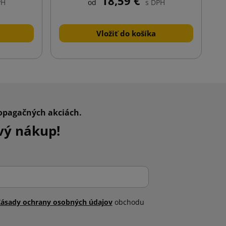
18,59 €
PH
od
s DPH
Vložiť do košíka
ropagačných akciách.
vý nákup!
Zásady ochrany osobných údajov
obchodu