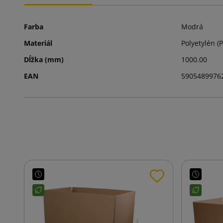
Farba
Modrá
Materiál
Polyetylén (P
Dĺžka (mm)
1000.00
EAN
5905489976