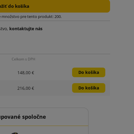
ožiť do košíka
 množstvo pre tento produkt: 200.
stvo,
kontaktujte nás
Celkom s DPH
Do košíka
148,00 €
Do košíka
216,00 €
upované spoločne