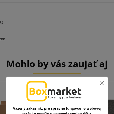
E)
288
Mohlo by vás zaujať aj
Vážený zákazník, pre správne fungovanie webovej
stránky uveďte nastavenia svojho účtu.