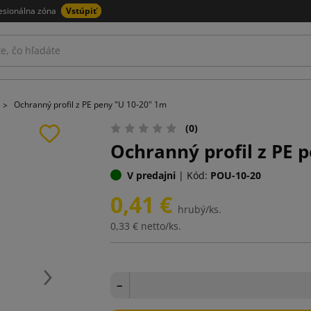
esionálna zóna
Vstúpiť
Ochranný profil z PE peny "U 10-20" 1m
(0)
Ochranný profil z PE 
V predajni
|
Kód:
POU-10-20
0,41 €
hrubý/ks.
0,33 €
netto/ks.
Ďalej
−