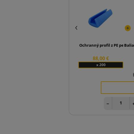
Ochranný profil z PE peny "
Bali
88,00 €
x 200
−