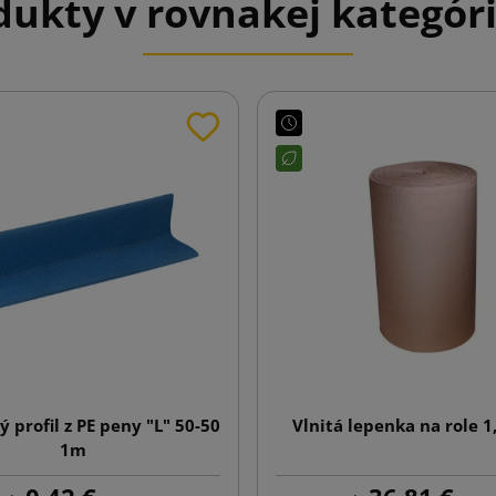
ukty v rovnakej kategóri
 profil z PE peny "L" 50-50
Vlnitá lepenka na role 
1m