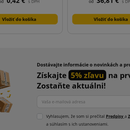
0,42 €
36,81 €
od
s DPH
od
s D
Vložiť do košíka
Vložiť do košíka
Dostávajte informácie o novinkách a p
Získajte
5% zľavu
na pr
Zostaňte aktuálni!
Vyhlasujem, že som si prečítal
Predpisy
a
a súhlasím s ich ustanoveniami.