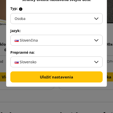
Typ:
Osoba
Jazyk:
Slovenčina
klopová krabica K001 BC
Čierny list PE peny 600
640x380x410
Prepravné na:
2,19 €
1,59 €
od
s DPH
od
s DP
Slovensko
Vložiť do košíka
Vložiť do košíka
Uložiť nastavenia