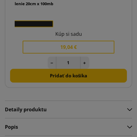
l pre balenie 20cm x 100mb
2 €
1
Kúp si sadu
19,04 €
−
+
Pridať do košíka
Detaily produktu
Popis