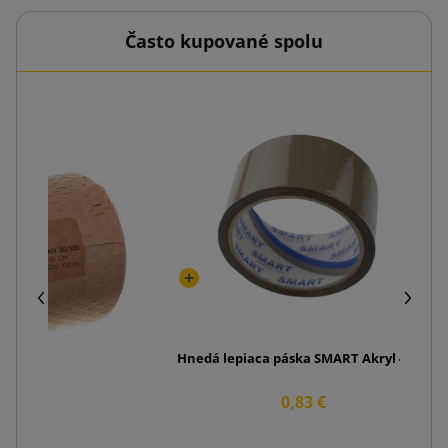
Často kupované spolu
B
Hnedá lepiaca páska SMART Akryl 48/50
0,83 €