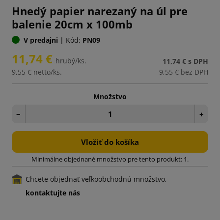
Hnedý papier narezaný na úl pre
balenie 20cm x 100mb
V predajni
|
Kód:
PN09
11,74 €
hrubý/ks.
11,74 €
s DPH
9,55 €
netto/ks.
9,55 €
bez DPH
Množstvo
−
+
Vložiť do košíka
Minimálne objednané množstvo pre tento produkt: 1.
Chcete objednať veľkoobchodnú množstvo,
kontaktujte nás