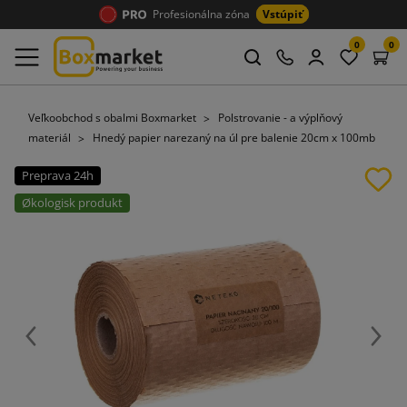
Profesionálna zóna
Vstúpiť
0
0
Veľkoobchod s obalmi Boxmarket
Polstrovanie - a výplňový
materiál
Hnedý papier narezaný na úl pre balenie 20cm x 100mb
Preprava 24h
Økologisk produkt
Späť
Ďalej