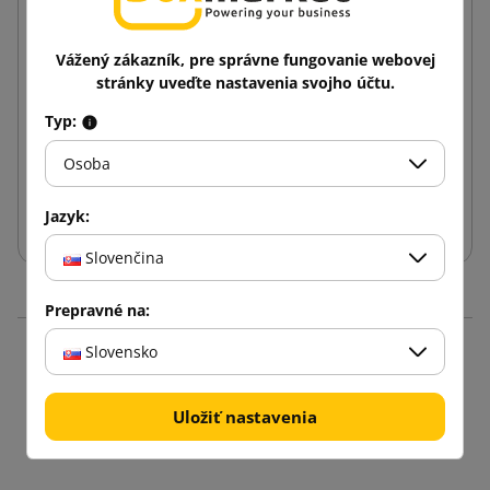
Vážený zákazník, pre správne fungovanie webovej
Hnedá klopová krabica K110 250x200x100
stránky uveďte nastavenia svojho účtu.
Typ:
0,33 €
od
s DPH
Osoba
Vložiť do košíka
Jazyk:
Slovenčina
Prepravné na:
Slovensko
Produkty v rovnakej
kategórii: 16
Uložiť nastavenia