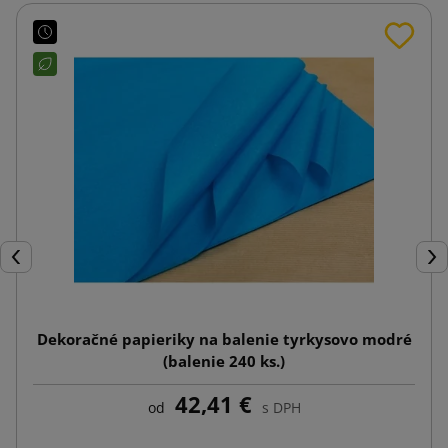
Späť
Ďal
Dekoračné papieriky na balenie tyrkysovo modré
(balenie 240 ks.)
42,41 €
od
s DPH